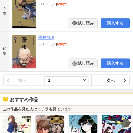
211ページ
|
690pt
9
巻
試し読み
購入する
墨攻(10)
221ページ
|
690pt
10
巻
試し読み
購入する
前へ
次へ
おすすめ作品
この作品を見た人はコチラも見ています