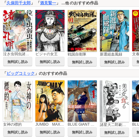
「
久保田千太郎
」 「
酒見賢一
」
のおすすめ作品
…他
泣き虫弱虫諸葛孔明
ビジャの女王
戦国自衛隊
新選組血風録
無料試し読み
無料試し読み
無料試し読み
無料試し読み
「
ビッグコミック
」のおすすめ作品
女神の標的
JUMBO MAX～ハイパーED薬密造人～
BLUE GIANT MOMENTUM
諸星大二郎劇場 第3集 美少女を食べる
無料試し読み
無料試し読み
無料試し読み
無料試し読み