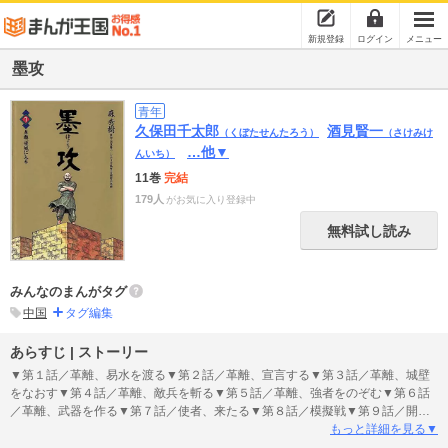
新規登録
ログイン
メニュー
墨攻
青年
久保田千太郎
酒見賢一
（くぼたせんたろう）
（さけみけ
…他▼
んいち）
11巻
完結
179人
がお気に入り登録中
無料試し読み
みんなのまんがタグ
中国
タグ編集
あらすじ | ストーリー
▼第１話／革離、易水を渡る▼第２話／革離、宣言する▼第３話／革離、城壁
をなおす▼第４話／革離、敵兵を斬る▼第５話／革離、強者をのぞむ▼第６話
／革離、武器を作る▼第７話／使者、来たる▼第８話／模擬戦▼第９話／開戦
▼第10話／蔡丘、立つ ●登場人物／革離（城邑防衛を専らとする墨子教団か
もっと詳細を見る▼
ら、梁城を守るために唯一人でやってきた墨者） ●あらすじ／約2300年前韓・