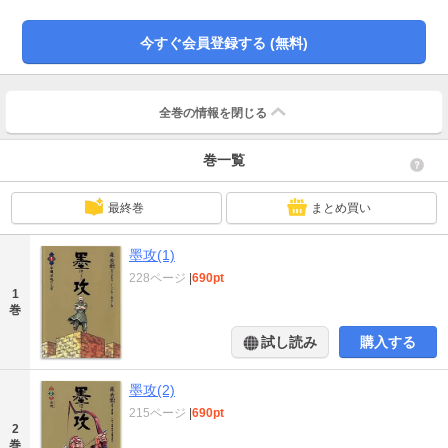
魏・趙・齊・燕・秦・楚の七国が争う戦国時代の中国。趙の大軍が、燕の小
城、梁城を落とそうと、国境の易水川岸に軍を構えていた。梁城では、城を守
今すぐ会員登録する (無料)
るため城邑防衛のエキスパート集団、墨家から墨者を呼んだ。しかし、やって
来たのは唯一人、革離のみだった（第１話）。▼一万五千の趙軍がやって来る
まで後一か月。革離はその短い間に城壁を修理し、武器をととのえ、農民を兵
に鍛え上げるために、城内の全権を自分に与えろと城主、梁渓に迫り、将軍た
全巻の情報を
閉じる
ちの不快を買う。夜になって、死ぬのがいやで逃げ出した農民の蔡丘の妻が産
気付いき、取り押さえられる。夜が開けると城壁の外に狼の頭が刺された竹槍
巻一覧
が立てられていた。革離はそれが城内に潜り込んだ趙兵の仕業と見破る（第２
話）。 ●本巻の特徴／戦国時代の中国で、殺人行為を否定し、城邑を守ること
で戦争を終わらせようとした墨家教団のひとり、革離の登場シーンから初戦の
最終巻
まとめ買い
勝利までが描かれる。また、敵方の巷淹中将軍に、墨家の内情を見破られる
（第８話）。 ●その他の登場キャラクター／梁城城主・梁渓（第１話）、梁渓
の息子・梁適（第２話）、農夫・蔡丘（第２話）、梁適の兄・梁魁（第５
墨攻(1)
話）、巷淹中将軍（第７話） ●その他のデータ／孫子の兵法（墨子と反対に、
228ページ
|
690pt
敵を攻めるための法）
1
巻
試し読み
購入する
墨攻(2)
215ページ
|
690pt
2
巻