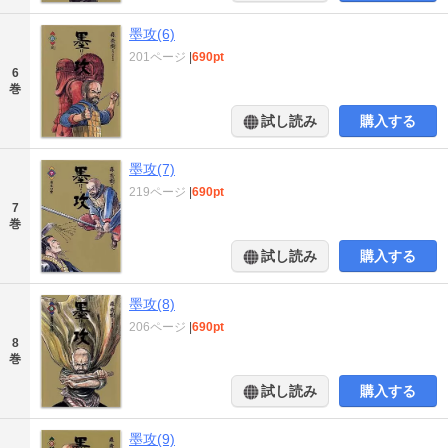
墨攻(6)
201ページ
|
690pt
6
巻
試し読み
購入する
墨攻(7)
219ページ
|
690pt
7
巻
試し読み
購入する
墨攻(8)
206ページ
|
690pt
8
巻
試し読み
購入する
墨攻(9)