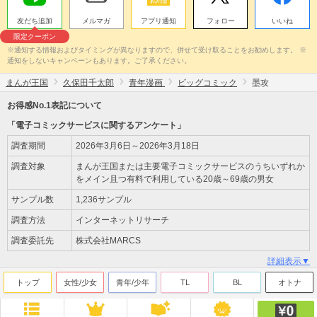
友だち追加
メルマガ
アプリ通知
フォロー
いいね
限定クーポン
※通知する情報およびタイミングが異なりますので、併せて受け取ることをお勧めします。 ※
通知をしないキャンペーンもあります。ご了承ください。
まんが王国
久保田千太郎
青年漫画
ビッグコミック
墨攻
お得感No.1表記について
「電子コミックサービスに関するアンケート」
調査期間
2026年3月6日～2026年3月18日
調査対象
まんが王国または主要電子コミックサービスのうちいずれか
をメイン且つ有料で利用している20歳～69歳の男女
サンプル数
1,236サンプル
調査方法
インターネットリサーチ
調査委託先
株式会社MARCS
詳細表示▼
トップ
女性/少女
青年/少年
TL
BL
オトナ