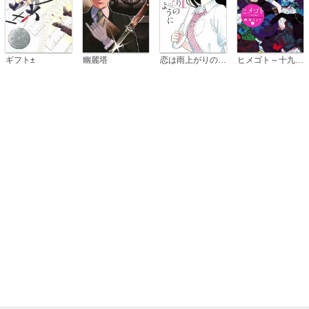
恋は雨上がりのように
ギフト±
幽麗塔
ヒメゴト～十九歳の制服～