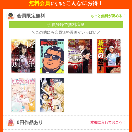
無料会員
こんなにお得！
になると
会員限定無料
もっと無料が読める！
会員登録で無料増量
＼この他にも会員無料漫画がいっぱい／
0円作品あり
本棚に入れておこう！