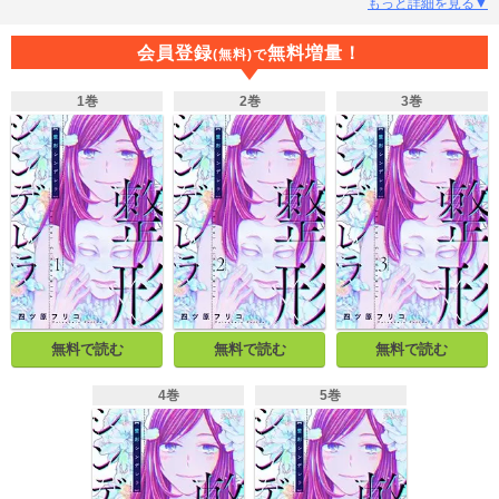
みじめに過ごしていた。だけど仕方ない。ブスは人生終わってるから――…。
もっと詳細を見る▼
そんなある日、“宝くじ1191万円”が当選!! ブスは人生終わってるけど、私はこ
こから始めるのです。【恋するソワレ】 この作品は「恋するソワレ」2018年
会員登録
無料増量！
(無料)で
Vol.6に収録されています。
1巻
2巻
3巻
無料で読む
無料で読む
無料で読む
4巻
5巻