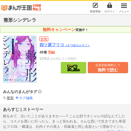
新規登録
ログイン
メニュー
整形シンデレラ
無料キャンペーン
実施中！
女性
四ツ原フリコ
（よつはらふりこ）
49巻
完結
1170人
がお気に入り登録中
会員登録(無料)して
無料で読む
みんなのまんがタグ
整形
タグ編集
あらすじ | ストーリー
鏡をみて、泣いたことがありますか――? こんな顔でオシャレの話なんてした
ら、コスメを買いに行ったら、きっと笑われる。そんな思いで生きてきた卑屈
なブスOL・橘凜は、社内イチの美人・貝塚凜と同じ名前という理由でイジられ