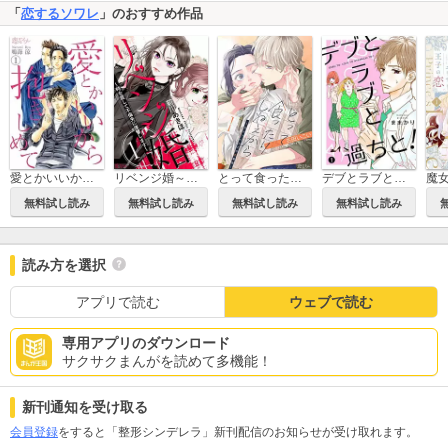
「
恋するソワレ
」のおすすめ作品
愛とかいいから抱きしめて
リベンジ婚～時を戻して不倫夫に復讐します～
とって食ったりしねぇから～元ヤンくんとの恋事情～
デブとラブと過ちと！
無料試し読み
無料試し読み
無料試し読み
無料試し読み
読み方を選択
アプリで読む
ウェブで読む
専用アプリのダウンロード
サクサクまんがを読めて多機能！
新刊通知を受け取る
会員登録
をすると「整形シンデレラ」新刊配信のお知らせが受け取れます。