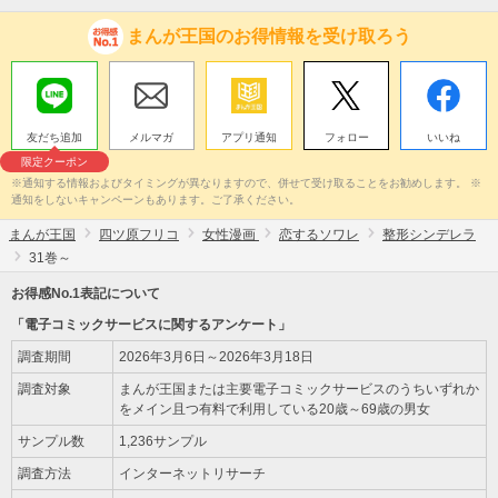
まんが王国のお得情報を受け取ろう
友だち追加
メルマガ
アプリ通知
フォロー
いいね
限定クーポン
※通知する情報およびタイミングが異なりますので、併せて受け取ることをお勧めします。 ※
通知をしないキャンペーンもあります。ご了承ください。
まんが王国
四ツ原フリコ
女性漫画
恋するソワレ
整形シンデレラ
31巻～
お得感No.1表記について
「電子コミックサービスに関するアンケート」
調査期間
2026年3月6日～2026年3月18日
調査対象
まんが王国または主要電子コミックサービスのうちいずれか
をメイン且つ有料で利用している20歳～69歳の男女
サンプル数
1,236サンプル
調査方法
インターネットリサーチ