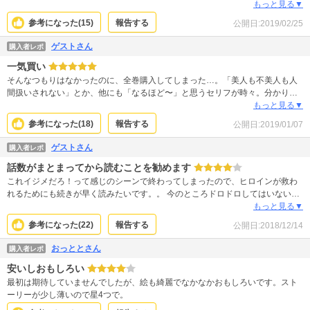
好き。
もっと見る▼
参考になった(
15
)
報告する
公開日:
2019/02/25
ゲストさん
購入者レポ
一気買い
そんなつもりはなかったのに、全巻購入してしまった…。「美人も不美人も人
間扱いされない」とか、他にも「なるほど〜」と思うセリフが時々。分かり易
い不美人の悩みから、美人としての悩み、それから全女子の悩みまで、うんう
もっと見る▼
ん、と共感できるところがどこかに出てくるのではないかな〜、思います。
参考になった(
18
)
報告する
公開日:
2019/01/07
ゲストさん
購入者レポ
話数がまとまってから読むことを勧めます
これイジメだろ！って感じのシーンで終わってしまったので、ヒロインが救わ
れるためにも続きが早く読みたいです。。 今のところドロドロしてはいないの
であまり嫌な気分にはならないし、いろんな立場の人の感情をさらっと描かれ
もっと見る▼
ていて読みやすかったです。
参考になった(
22
)
報告する
公開日:
2018/12/14
おっととさん
購入者レポ
安いしおもしろい
最初は期待していませんでしたが、絵も綺麗でなかなかおもしろいです。スト
ーリーが少し薄いので星4つで。