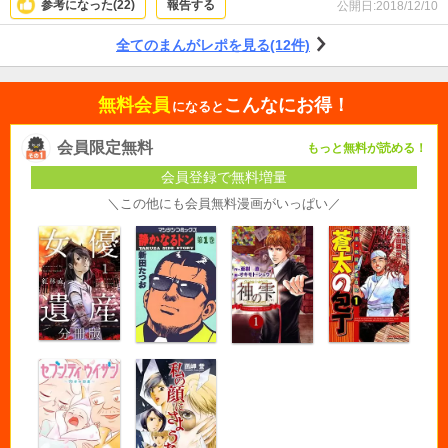
参考になった(
22
)
報告する
公開日:
2018/12/10
全てのまんがレポを見る(12件)
無料会員
こんなにお得！
になると
会員限定無料
もっと無料が読める！
会員登録で無料増量
＼この他にも会員無料漫画がいっぱい／