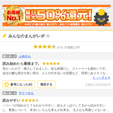
みんなのまんがレポ
(
4.5
)
評価数
12
件
ふゆさん
購入者レポ
読み始めたら最後まで。
安かったので、購入してみました。絵も綺麗だし、ストーリーも面白いです。
会社の嫌な部分や良い部分、人との付き合いや恋愛など、現実にありそうなス
トーリー展開で、とても引き込まれて最後まで読んでしまいました。早く続き
もっと見る▼
が気になります。裏表のないこの主人公には、幸せになってもらいたいと思い
参考になった(
6
)
報告する
公開日:
2019/09/19
ます。
ヤミーさん
購入者レポ
読みやすい
一つ一つの悩みがとてもわかりやすい。絵もさっぱりしてるから読みやすい
し、整形について、本当にいろんな考えが出来る。 主人公も馬鹿じゃないから