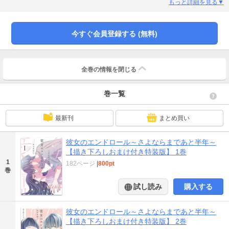
態…。「1ヵ月100万、半年600万円の契約で私の恋人になってくれません
もっと詳細を見る▼
か？」通りすがりの地味女・真（まこと）に拾われて、半年間の恋人契約をす
ることに。今まで恋愛に興味がなかったという真は、金で買った男と恋愛をし
てみたいと言っていて…！？ クズメン×余命半年の真面目女子のラスト・ラ
今すぐ会員登録する (無料)
ブ！【本作品は「彼女のエンドロール～さよならまであと半年～」第1～7巻を
収録した電子特装版です】【恋するソワレ】
全巻の情報を
閉じる
巻一覧
最新刊
まとめ買い
彼女のエンドロール～さよならまであと半年～
【描き下ろしおまけ付き特装版】 1巻
1
182ページ
|
800pt
巻
試し読み
購入する
彼女のエンドロール～さよならまであと半年～
【描き下ろしおまけ付き特装版】 2巻