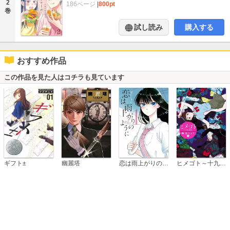
2
186ページ
|
800pt
巻
試し読み
購入する
おすすめ作品
この作品を見た人はコチラも見ています
恋は雨上がりのように
ギフト±
幽麗塔
ヒメゴト～十九歳の制服～