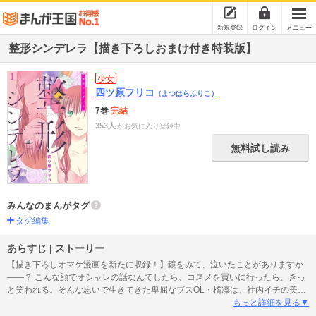
新規登録
ログイン
メニュー
整形シンデレラ【描き下ろしおまけ付き特装版】
少女
四ツ原フリコ
（よつはらふりこ）
7巻
完結
353人
がお気に入り登録中
無料試し読み
みんなのまんがタグ
タグ編集
あらすじ | ストーリー
【描き下ろしオマケ漫画を新たに収録！】鏡をみて、泣いたことがありますか
――？ こんな顔でオシャレの話なんてしたら、コスメを買いに行ったら、きっ
と笑われる。そんな思いで生きてきた卑屈なブスOL・橘凜は、社内イチの美
人・貝塚凜と同じ名前という理由でイジられみじめに過ごしていた。だけど仕
もっと詳細を見る▼
方ない。ブスは人生終わってるから――…。そんなある日、“宝くじ1191万