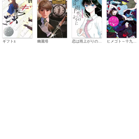
恋は雨上がりのように
ギフト±
幽麗塔
ヒメゴト～十九歳の制服～