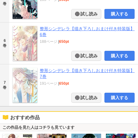
巻
試し読み
購入する
整形シンデレラ【描き下ろしおまけ付き特装版】
6巻
6
188ページ
|
650pt
巻
試し読み
購入する
整形シンデレラ【描き下ろしおまけ付き特装版】
7巻
7
191ページ
|
650pt
巻
試し読み
購入する
おすすめ作品
この作品を見た人はコチラも見ています