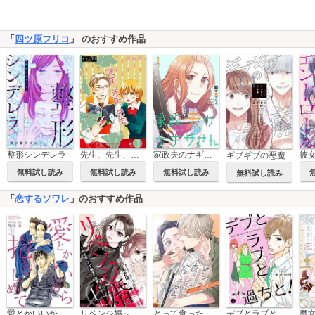
「
四ツ原フリコ
」 のおすすめ作品
整形シンデレラ
家政夫のナギサさん【描き下ろしおまけ付き特装版】
先生、先生、先生
ギブギブの悪魔
無料試し読み
無料試し読み
無料試し読み
無料試し読み
「
恋するソワレ
」のおすすめ作品
愛とかいいから抱きしめて
リベンジ婚～時を戻して不倫夫に復讐します～
とって食ったりしねぇから～元ヤンくんとの恋事情～
デブとラブと過ちと！