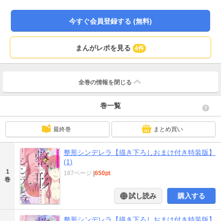
円”が当選！！ ブスは人生終わってるけど、私はここから始めるのです。 【恋
するソワレ】 【本作品は「整形シンデレラ」第1～7巻／第1～14話を収録した
今すぐ会員登録する (無料)
電子特装版です】
まんがレポを見る
4件
全巻の情報を
閉じる
巻一覧
最終巻
まとめ買い
整形シンデレラ【描き下ろしおまけ付き特装版】
(1)
1
187ページ
|
650pt
巻
試し読み
購入する
整形シンデレラ【描き下ろしおまけ付き特装版】