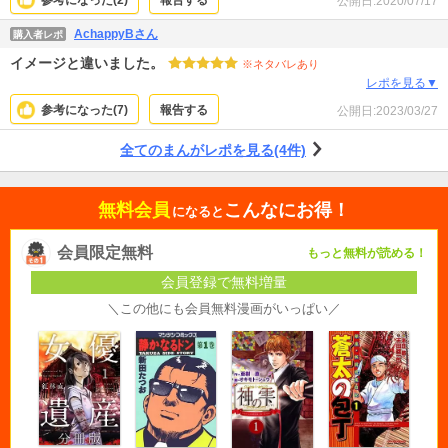
参考になった(
2
)
報告する
公開日:
2020/07/17
AchappyBさん
購入者レポ
イメージと違いました。
※ネタバレあり
レポを見る▼
参考になった(
7
)
報告する
公開日:
2023/03/27
全てのまんがレポを見る(4件)
無料会員
こんなにお得！
になると
会員限定無料
もっと無料が読める！
会員登録で無料増量
＼この他にも会員無料漫画がいっぱい／