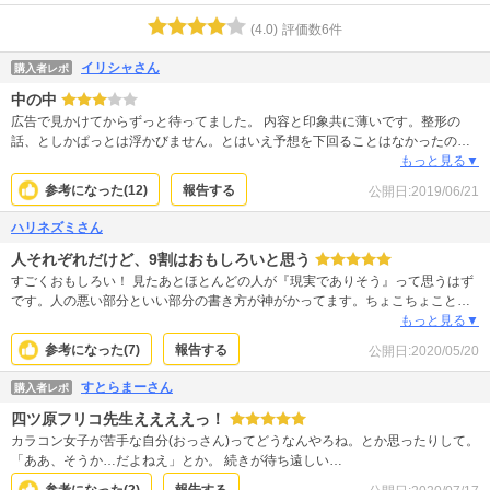
(
4.0
)
評価数
6
件
イリシャさん
購入者レポ
中の中
広告で見かけてからずっと待ってました。 内容と印象共に薄いです。整形の
話、としかぱっとは浮かびません。とはいえ予想を下回ることはなかったので
続きが出たら買います。 バラすようなネタも特にありません。
もっと見る▼
参考になった(
12
)
報告する
公開日:
2019/06/21
ハリネズミさん
人それぞれだけど、9割はおもしろいと思う
すごくおもしろい！ 見たあとほとんどの人が『現実でありそう』って思うはず
です。人の悪い部分といい部分の書き方が神がかってます。ちょこちょこと見
える作者の持論のようなものもいいし、考えさせられる良作です。
もっと見る▼
参考になった(
7
)
報告する
公開日:
2020/05/20
すとらまーさん
購入者レポ
四ツ原フリコ先生ええええっ！
カラコン女子が苦手な自分(おっさん)ってどうなんやろね。とか思ったりして。
「ああ、そうか…だよねえ」とか。 続きが待ち遠しい…