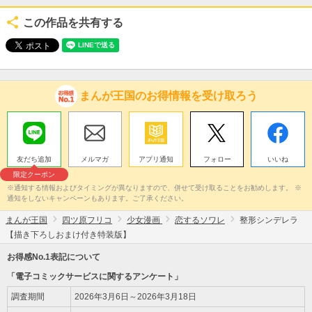
この作品を共有する
まんが王国のお得情報を受け取ろう
友だち追加
メルマガ
アプリ通知
フォロー
いいね
限定クーポン
※通知する情報およびタイミングが異なりますので、併せて受け取ることをお勧めします。 ※
通知をしないキャンペーンもあります。ご了承ください。
まんが王国
四ツ原フリコ
少女漫画
恋するソワレ
整形シンデレラ
【描き下ろしおまけ付き特装版】
お得感No.1表記について
「電子コミックサービスに関するアンケート」
調査期間
2026年3月6日～2026年3月18日