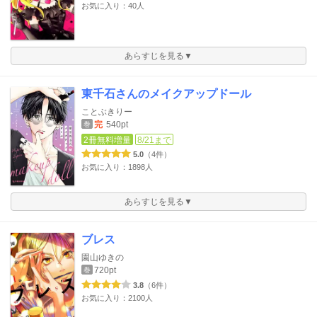
お気に入り：40人
あらすじを見る▼
東千石さんのメイクアップドール
ことぶきりー
完
540pt
巻
2冊無料増量
8/21まで
5.0
（4件）
お気に入り：1898人
あらすじを見る▼
ブレス
園山ゆきの
720pt
巻
3.8
（6件）
お気に入り：2100人