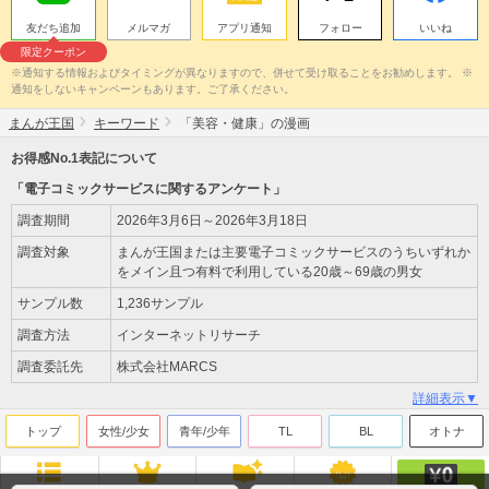
友だち追加
メルマガ
アプリ通知
フォロー
いいね
限定クーポン
※通知する情報およびタイミングが異なりますので、併せて受け取ることをお勧めします。 ※
通知をしないキャンペーンもあります。ご了承ください。
まんが王国
キーワード
「美容・健康」の漫画
お得感No.1表記について
「電子コミックサービスに関するアンケート」
調査期間
2026年3月6日～2026年3月18日
調査対象
まんが王国または主要電子コミックサービスのうちいずれか
をメイン且つ有料で利用している20歳～69歳の男女
サンプル数
1,236サンプル
調査方法
インターネットリサーチ
調査委託先
株式会社MARCS
詳細表示▼
トップ
女性/少女
青年/少年
TL
BL
オトナ