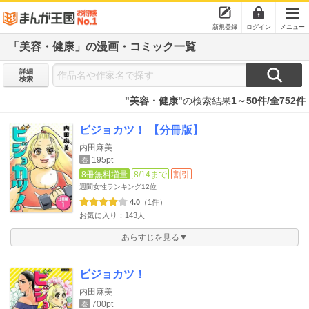
新規登録
ログイン
メニュー
「美容・健康」の漫画・コミック一覧
詳細
検索
"美容・健康"
の検索結果
1～50件/全752件
ビジョカツ！ 【分冊版】
内田麻美
195pt
巻
8冊無料増量
8/14まで
割引
週間女性ランキング
12位
4.0
（1件）
お気に入り：143人
あらすじを見る▼
ビジョカツ！
内田麻美
700pt
巻