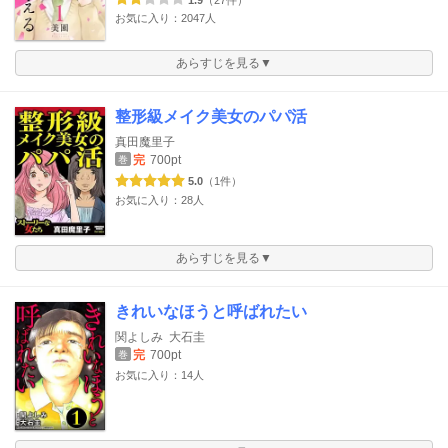
1.9
（27件）
お気に入り：2047人
あらすじを見る▼
整形級メイク美女のパパ活
真田魔里子
完
700pt
巻
5.0
（1件）
お気に入り：28人
あらすじを見る▼
きれいなほうと呼ばれたい
関よしみ
大石圭
完
700pt
巻
お気に入り：14人