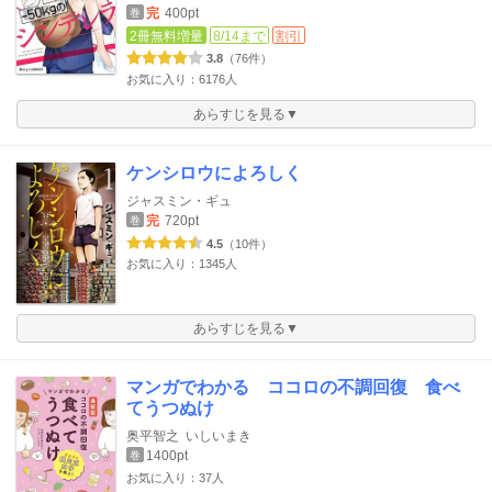
完
400pt
巻
2冊無料増量
8/14まで
割引
3.8
（76件）
お気に入り：6176人
あらすじを見る▼
ケンシロウによろしく
ジャスミン・ギュ
完
720pt
巻
4.5
（10件）
お気に入り：1345人
あらすじを見る▼
マンガでわかる ココロの不調回復 食べ
てうつぬけ
奥平智之
いしいまき
1400pt
巻
お気に入り：37人