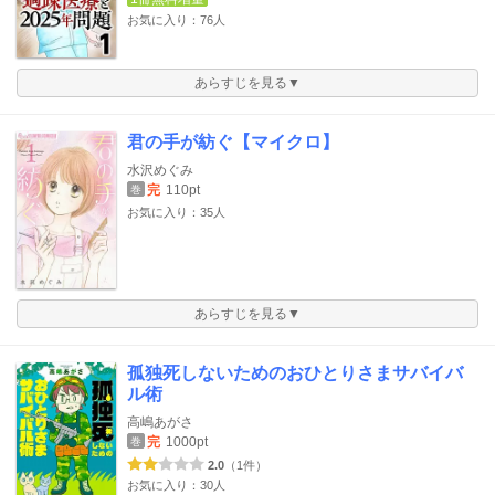
お気に入り：76人
あらすじを見る▼
君の手が紡ぐ【マイクロ】
水沢めぐみ
完
110pt
巻
お気に入り：35人
あらすじを見る▼
孤独死しないためのおひとりさまサバイバ
ル術
高嶋あがさ
完
1000pt
巻
2.0
（1件）
お気に入り：30人