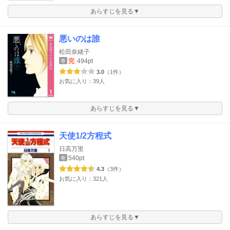
あらすじを見る▼
悪いのは誰
松田奈緒子
完
494pt
巻
3.0
（1件）
お気に入り：39人
あらすじを見る▼
天使1/2方程式
日高万里
540pt
巻
4.3
（3件）
お気に入り：321人
あらすじを見る▼