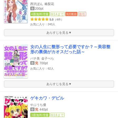
西沢ぼん
椿梨花
200pt
巻
4冊無料増量
8/14まで
割引
先行配信
5.0
（4件）
お気に入り：243人
あらすじを見る▼
女の人生に整形って必要ですか？～美容整
形の裏側がカオスだった話～
パチ美
金子べら
完
700pt
巻
お気に入り：62人
あらすじを見る▼
ゲキカワ・デビル
やぶうち優
完
440pt
巻
3冊無料増量
8/18まで