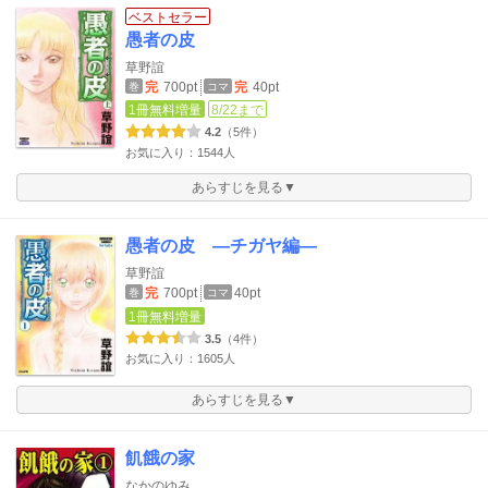
ベストセラー
愚者の皮
草野誼
完
700pt
完
40pt
巻
コマ
1冊無料増量
8/22まで
4.2
（5件）
お気に入り：1544人
あらすじを見る▼
愚者の皮 ―チガヤ編―
草野誼
完
700pt
40pt
巻
コマ
1冊無料増量
3.5
（4件）
お気に入り：1605人
あらすじを見る▼
飢餓の家
なかのゆみ