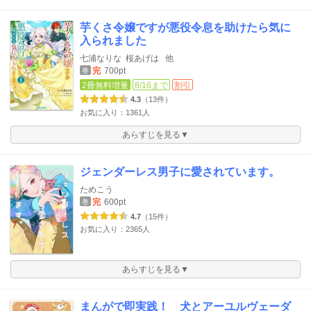
芋くさ令嬢ですが悪役令息を助けたら気に
入られました
七浦なりな
桜あげは
他
完
700pt
巻
2冊無料増量
8/16まで
割引
4.3
（13件）
お気に入り：1361人
あらすじを見る▼
ジェンダーレス男子に愛されています。
ためこう
完
600pt
巻
4.7
（15件）
お気に入り：2365人
あらすじを見る▼
まんがで即実践！ 犬とアーユルヴェーダ