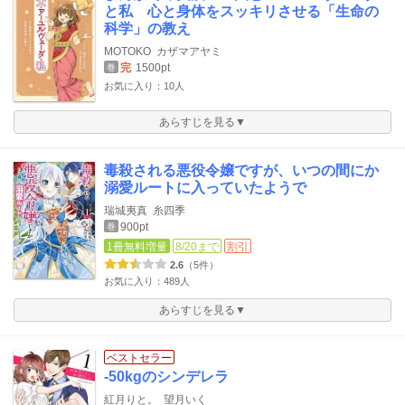
と私 心と身体をスッキリさせる「生命の
科学」の教え
MOTOKO
カザマアヤミ
完
1500pt
巻
お気に入り：10人
あらすじを見る▼
毒殺される悪役令嬢ですが、いつの間にか
溺愛ルートに入っていたようで
瑞城夷真
糸四季
900pt
巻
1冊無料増量
8/20まで
割引
2.6
（5件）
お気に入り：489人
あらすじを見る▼
ベストセラー
-50kgのシンデレラ
紅月りと。
望月いく