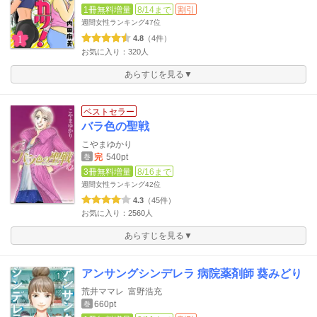
1冊無料増量
8/14まで
割引
週間女性ランキング
47位
4.8
（4件）
お気に入り：320人
あらすじを見る▼
ベストセラー
バラ色の聖戦
こやまゆかり
完
540pt
巻
3冊無料増量
8/16まで
週間女性ランキング
42位
4.3
（45件）
お気に入り：2560人
あらすじを見る▼
アンサングシンデレラ 病院薬剤師 葵みどり
荒井ママレ
富野浩充
660pt
巻