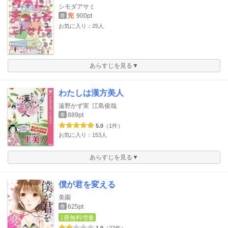
シモダアサミ
完
900pt
巻
お気に入り：25人
あらすじを見る▼
わたしは漢方美人
遠野かず実
江島俊哉
889pt
巻
5.0
（1件）
お気に入り：153人
あらすじを見る▼
僕が君を変える
美園
625pt
巻
1冊無料増量