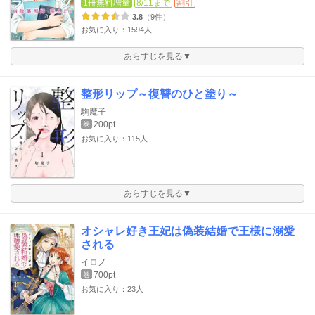
1冊無料増量
8/11まで
割引
3.8
（9件）
お気に入り：1594人
あらすじを見る▼
整形リップ～復讐のひと塗り～
駒魔子
200pt
巻
お気に入り：115人
あらすじを見る▼
オシャレ好き王妃は偽装結婚で王様に溺愛
される
イロノ
700pt
巻
お気に入り：23人