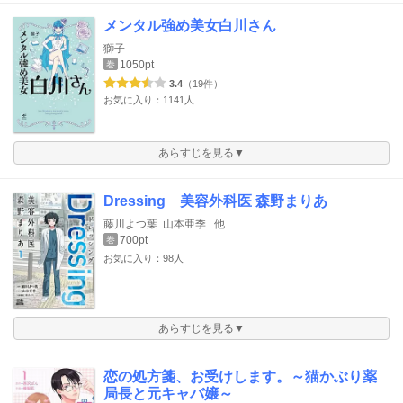
メンタル強め美女白川さん
獅子
1050pt
巻
3.4
（19件）
お気に入り：1141人
あらすじを見る▼
Dressing 美容外科医 森野まりあ
藤川よつ葉
山本亜季
他
700pt
巻
お気に入り：98人
あらすじを見る▼
恋の処方箋、お受けします。～猫かぶり薬
局長と元キャバ嬢～