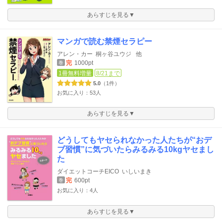
あらすじを見る▼
マンガで読む禁煙セラピー
アレン・カー
桐ヶ谷ユウジ
他
完
1000pt
巻
1冊無料増量
8/21まで
5.0
（1件）
お気に入り：53人
あらすじを見る▼
どうしてもヤセられなかった人たちが“おデ
ブ習慣”に気づいたらみるみる10kgヤセまし
た
ダイエットコーチEICO
いしいまき
完
600pt
巻
お気に入り：4人
あらすじを見る▼