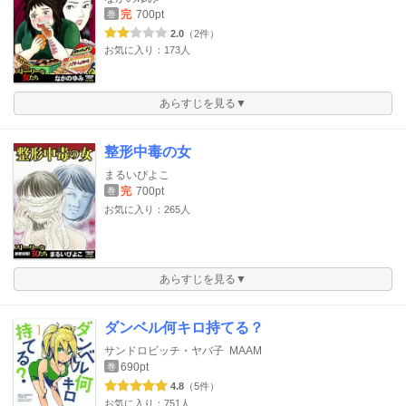
完
700pt
巻
2.0
（2件）
お気に入り：173人
あらすじを見る▼
整形中毒の女
まるいぴよこ
完
700pt
巻
お気に入り：265人
あらすじを見る▼
ダンベル何キロ持てる？
サンドロビッチ・ヤバ子
MAAM
690pt
巻
4.8
（5件）
お気に入り：751人