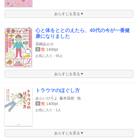
あらすじを見る▼
心と体をととのえたら、40代の今が一番健
康になりました
高嶋あがさ
完
1400pt
巻
お気に入り：55人
あらすじを見る▼
トラウマのほぐし方
あらいぴろよ
藤本昌樹
他
完
1400pt
巻
お気に入り：1人
あらすじを見る▼