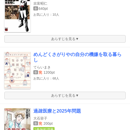
吉富昭仁
640pt
巻
お気に入り：10人
あらすじを見る▼
めんどくさがりやの自分の機嫌を取る暮ら
し
てらいまき
完
1200pt
巻
お気に入り：68人
あらすじを見る▼
過疎医療と2025年問題
大石容子
完
200pt
巻
1冊無料増量