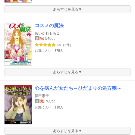
あらすじを見る▼
コスメの魔法
あいかわももこ
完
540pt
巻
5.0
（3件）
お気に入り：375人
あらすじを見る▼
心を病んだ女たち～ひだまりの処方箋～
福田素子
完
700pt
巻
お気に入り：110人
あらすじを見る▼