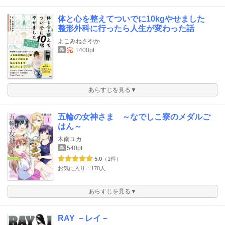
体と心を整えてついでに10kgやせました
整形外科に行ったら人生が変わった話
よこみねさやか
完
1400pt
巻
あらすじを見る▼
五輪の女神さま ～なでしこ寮のメダルご
はん～
木南ユカ
540pt
巻
5.0
（1件）
お気に入り：178人
あらすじを見る▼
RAY －レイ－