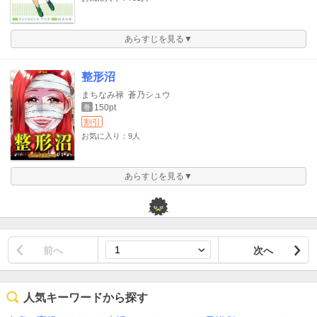
あらすじを見る▼
整形沼
まちなみ禄
蒼乃シュウ
150pt
巻
割引
お気に入り：9人
あらすじを見る▼
前へ
次へ
人気キーワードから探す