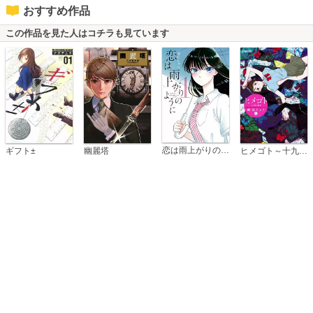
おすすめ作品
この作品を見た人はコチラも見ています
恋は雨上がりのように
ギフト±
幽麗塔
ヒメゴト～十九歳の制服～