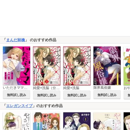
「
まんだ林檎
」 のおすすめ作品
いただきママ～他人の××は蜜の味～
限界風俗嬢
純愛×洗脳（分冊版）
純愛×洗脳
無料試し読み
無料試し読み
無料試し読み
無料試し読み
「
エレガンスイブ
」のおすすめ作品