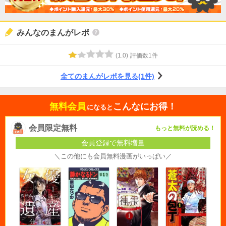
みんなのまんがレポ
(
1.0
)
評価数
1
件
全てのまんがレポを見る(1件)
無料会員
こんなにお得！
になると
会員限定無料
もっと無料が読める！
会員登録で無料増量
＼この他にも会員無料漫画がいっぱい／