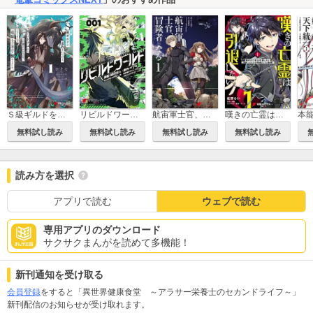
Ｓ級ギルドを追放されたけど、実は俺だけドラゴンの言葉がわかるので、気付いたときには竜騎士の頂点を極めてました。
リビルドワールド
航宙軍士官、冒険者になる
嘆きの亡霊は引退したい ～最弱ハンターによる最強パーティ育成術～
無料試し読み
無料試し読み
無料試し読み
無料試し読み
読み方を選択
アプリで読む
ウェブで読む
専用アプリのダウンロード
サクサクまんがを読めて多機能！
新刊通知を受け取る
会員登録
をすると「異世界健康食堂 ～アラサー栄養士のセカンドライフ～」
新刊配信のお知らせが受け取れます。