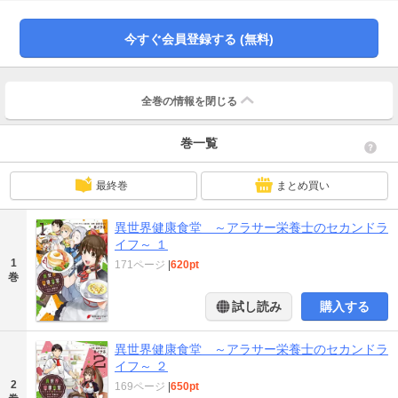
から転送されることになった管理栄養士の朝山橙也。治安がよく、食材や調理
器具に困らない異世界に行けることになったまでは良かったが、科学的技術の
未発達により、栄養学があまり受け入れられていない国で、それぞれが好きな
今すぐ会員登録する (無料)
ように食事を摂るのが常識だった。そんな中、立ち寄ったのが「健康食堂」と
いう名の店。栄養学的観点がゆるいこの世界で、「食からの健康」を求めた料
理を提供する、稀有な場所らしい。異世界の料理に期待する橙也だったが、出
されたのは、彼が求める料理とは程遠いものがあった……。異世界では貴重な
全巻の情報を
閉じる
「栄養学の知識」を武器に、しがないサラリーマンだった男がこの世界の常識
を覆す――!?
巻一覧
最終巻
まとめ買い
異世界健康食堂 ～アラサー栄養士のセカンドラ
イフ～ １
1
171ページ
|
620pt
巻
試し読み
購入する
異世界健康食堂 ～アラサー栄養士のセカンドラ
イフ～ ２
2
169ページ
|
650pt