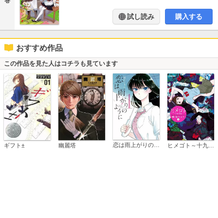
巻
試し読み
購入する
おすすめ作品
この作品を見た人はコチラも見ています
恋は雨上がりのように
ギフト±
幽麗塔
ヒメゴト～十九歳の制服～