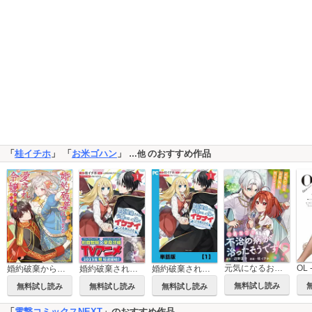
「
桂イチホ
」 「
お米ゴハン
」
のおすすめ作品
…他
元気になるお薬（偽）を売りつけたら、公爵閣下の不治の病が治ったそうです！？
OL 
婚約破棄からはじまる愛され令嬢 アンソロジーコミック
婚約破棄された令嬢を拾った俺が、イケナイことを教え込む～美味しいものを食べさせておしゃれをさせて、世界一幸せな少女にプロデュース！～（コミック）
婚約破棄された令嬢を拾った俺が、イケナイことを教え込む～美味しいものを食べさせておしゃれをさせて、世界一幸せな少女にプロデュース！～（コミック）【単話版】
無料試し読み
無料試し読み
無料試し読み
無料試し読み
「
電撃コミックスNEXT
」のおすすめ作品