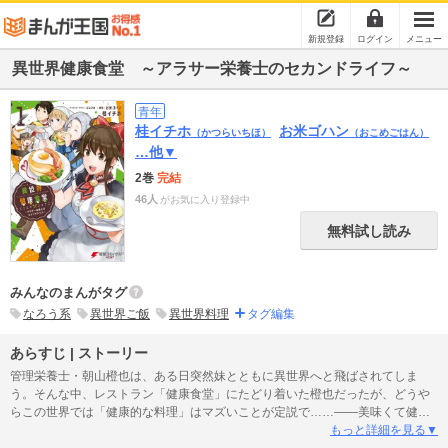
新規登録
ログイン
メニュー
異世界健康食堂 ～アラサー栄養士のセカンドライフ～
青年
桂イチホ
お米ゴハン
（かつらいちほ）
（おこめごはん）
…他▼
2巻
完結
46人
がお気に入り登録中
無料試し読み
みんなのまんがタグ
なろう系
異世界ご飯
異世界料理
タグ編集
あらすじ | ストーリー
管理栄養士・朝山橙也は、ある日突然妹とともに異世界へと飛ばされてしま
う。そんな中、レストラン「健康食堂」にたどり着いた橙也だったが、どうや
らこの世界では「健康的な料理」はマズいことが定説で……――美味くて健康
的な料理はない。そんな極端な価値観を持つ国ミレイスカイに、ひょんなこと
もっと詳細を見る▼