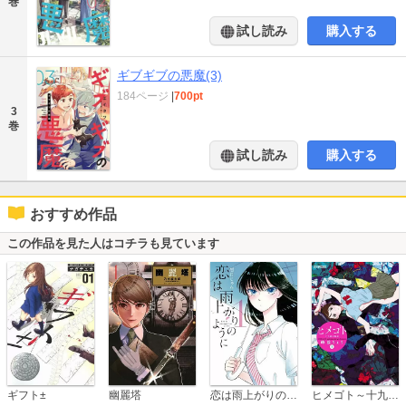
巻
試し読み
購入する
ギブギブの悪魔(3)
184ページ
|
700pt
3
巻
試し読み
購入する
おすすめ作品
この作品を見た人はコチラも見ています
恋は雨上がりのように
ギフト±
幽麗塔
ヒメゴト～十九歳の制服～