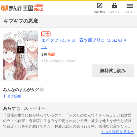
新規登録
ログイン
メニュー
ギブギブの悪魔
少女
エイタツ
四ツ原フリコ
（えいたつ）
（よつはらふり
こ）
3巻
完結
17人
がお気に入り登録中
無料試し読み
みんなのまんがタグ
タグ編集
あらすじ | ストーリー
「我慢の果てに何が待っているの？」「人のためなんてくそくらえ」と初対面
のラノベ作家・有末涼に生き方を否定されたひろ野。彼女は他人を優先し続け
て貧乏くじを引き続けてきた。解雇と恋人の去り行く中、孤独な部屋でひろ野
は涼の提案を思い出す。もしもぼろぼろの人生に変化をもたらすなら、私は悪
もっと詳細を見る▼