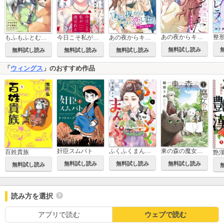
あの夜からキミに恋してた～桐谷冬馬編～【合本版】[ボル恋comic]
整
今日こそ私が選ばれる～この男、妹にだけは譲れない
もふもふとむくむくと異世界漂流生活 ～おいしいごはん、かみさま、かぞく付き～
あの夜からキミに恋してた～桐谷冬馬編～[ボル恋comic]
無料試し読み
無料試し読み
無料試し読み
無料試し読み
「
ウィングス
」のおすすめ作品
奸臣スムバト
ふくふくまんぷく
東の森の魔女の庭
百姓貴族
艶
無料試し読み
無料試し読み
無料試し読み
無料試し読み
読み方を選択
アプリで読む
ウェブで読む