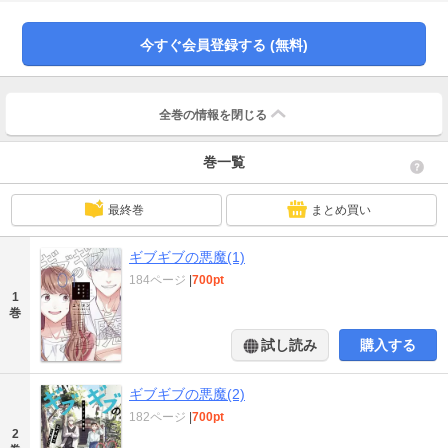
魔の手をとる覚悟だ――。心揺さぶる運命の選択、新たな勇気への第一歩が、
今、ひろ野の前に広がっている。エイタツ×四ツ原フリコがおくる、人生リセッ
ト・ストーリー！
今すぐ会員登録する (無料)
全巻の情報を
閉じる
巻一覧
最終巻
まとめ買い
ギブギブの悪魔(1)
184ページ
|
700pt
1
巻
試し読み
購入する
ギブギブの悪魔(2)
182ページ
|
700pt
2