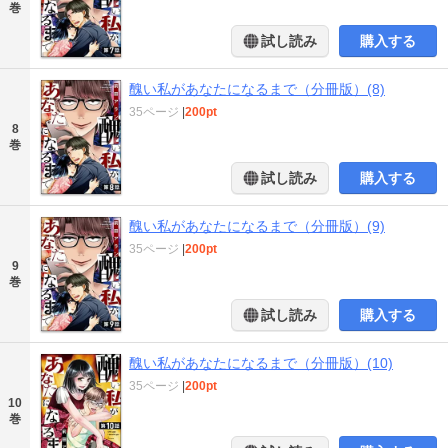
巻
試し読み
購入する
醜い私があなたになるまで（分冊版）(8)
35ページ
|
200pt
8
巻
試し読み
購入する
醜い私があなたになるまで（分冊版）(9)
35ページ
|
200pt
9
巻
試し読み
購入する
醜い私があなたになるまで（分冊版）(10)
35ページ
|
200pt
10
巻