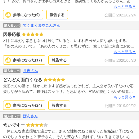
す！ 多分、梶田さんは仕事し出来るけど、協調性ってもんがあるじゃん。あん
たも悪いよ！っていけ好かないし、そもそも今回の主人公は顔が美しいから醜
もっと見る▼
い〜にはそぐわないのでは？思ってたのですが、とにかく白井さんが周りを引
参考になった(
9
)
報告する
公開日:
2022/02/24
っ掻き回して面白いです。 そしてもちろん他のキャラクター達にも見事にイラ
イラハラハラさせられてしまいます！ 前田先生はこの引っ掻き回す人の描写が
てくまくまやこんさん
購入者レポ
本当にお上手で、毎度どうやって解決するんだろう？って先生の思惑にハマっ
因果応報
てしまいますね。 すごいおすすめです！
相手に卑劣な悪意をぶつけ続けていると、いずれ自分が大変な思いをする。
「あの人のせいで」「あの人のくせに」と思わずに。 嬉しい話は素直におめで
とう。 こちらへの悪意は冷静に。 ひどい目に遭ったら一緒に怒る。 役に立た
もっと見る▼
なくてごめんだけど話はきちんと聞く。 新型ウィルスで世界中のSNSがささく
参考になった(
17
)
報告する
公開日:
2020/05/20
れだってる今だから、ちゃんと向き合って話したい。 だから自分はSNSやらな
い。 夢ちゃんとのどかちゃん一家が、最後幸せになれますよぬに
月夜さん
購入者レポ
どんどん面白くなる
最初の方の話は、確かに出来すぎ感があったけれど、主人公が良い子なので応
援しながら読めて、最後はスッキリ。と思いきや、AYAが霞むくらいの底意地
の悪い女が登場してきて、主人公のYUMEちゃん、影が薄くなってきてます。
もっと見る▼
AYAは分かりやすい悪者だったけど、詰めが甘すぎて、漫画だからいそうな感
参考になった(
24
)
報告する
公開日:
2019/09/02
じだったけど、今回は本当にいそうなヤバい女で、現実感あって怖いです。続
きが待ち遠しい。
ぽんさん
購入者レポ
怖いですー
一体どんな家庭環境で過ごすと、あんな性格のねじ曲がった嫉妬深い子になる
のでしょうかねぇ？ 夢子さん、そんな変な人に負けず、強く生きてほしいな、