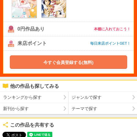
0円作品あり
本棚に入れておこう！
来店ポイント
毎日来店ポイントGET！
今すぐ会員登録する(無料)
他の作品も探してみる
ランキングから探す
ジャンルで探す
新刊から探す
テーマで探す
この作品を共有する