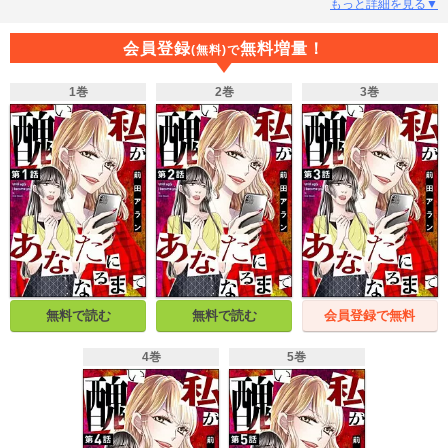
の意気地のない自分を変えるため、会社を辞め絢の店で働くことを決意する。
もっと詳細を見る▼
しかし、意気揚々と面接に訪れた夢子の前に立っていたのは、かつて学生時代
に夢子をイジメていた張本人であり主犯格の絢だった。「憧れの“AYA”が、まさ
会員登録
無料増量！
(無料)で
か彼女だったなんて……!?」 恐怖から逃げ腰になる夢子だったが、昔とは打
って変わって愛想のいい絢の笑顔にほだされ、そのまま働くことにする
1巻
2巻
3巻
が……!? パワハラ、公開処刑…本性を剥き出しにした容赦ない絢の陰湿イジ
メが夢子に迫る!! ※この作品は『ストーリーな女たち Vol.39』に収録されてい
ます。重複購入にご注意ください。
無料で読む
無料で読む
会員登録で無料
4巻
5巻