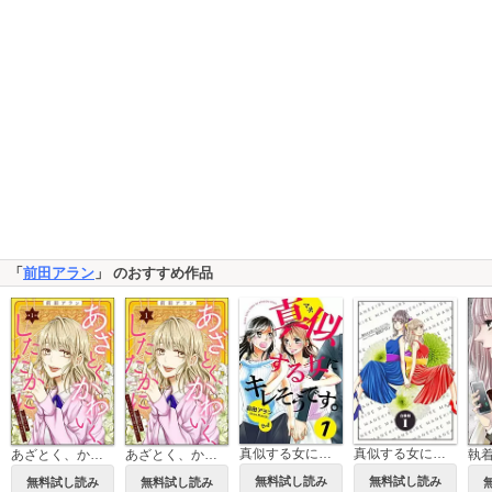
「
前田アラン
」 のおすすめ作品
真似する女にキレそうです。【合冊版】
真似する女にキレそうです。
あざとく、かわいく、したたかに ～私のこと、かわいいだけだと思ってた？～（分冊版）
あざとく、かわいく、したたかに ～私のこと、かわいいだけだと思ってた？～
無料試し読み
無料試し読み
無料試し読み
無料試し読み