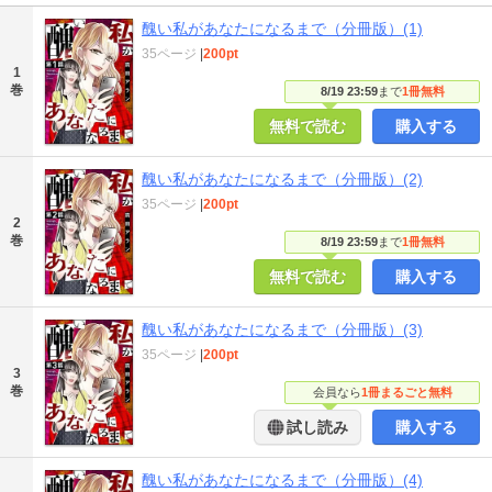
醜い私があなたになるまで（分冊版）(1)
35ページ
|
200pt
1
巻
8/19 23:59
まで
1冊無料
無料で読む
購入する
醜い私があなたになるまで（分冊版）(2)
35ページ
|
200pt
2
巻
8/19 23:59
まで
1冊無料
無料で読む
購入する
醜い私があなたになるまで（分冊版）(3)
35ページ
|
200pt
3
巻
会員なら
1冊まるごと無料
試し読み
購入する
醜い私があなたになるまで（分冊版）(4)