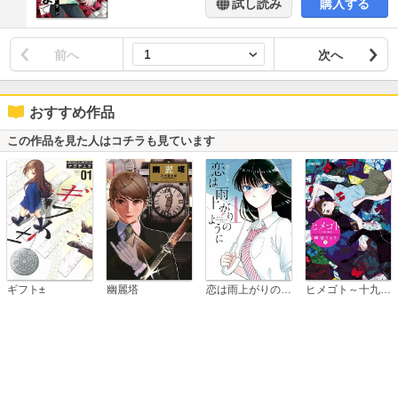
試し読み
購入する
前へ
次へ
おすすめ作品
この作品を見た人はコチラも見ています
恋は雨上がりのように
ギフト±
幽麗塔
ヒメゴト～十九歳の制服～