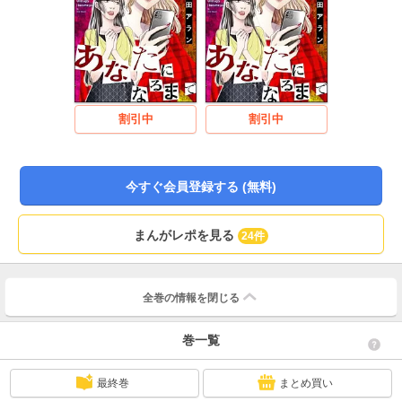
割引中
割引中
今すぐ会員登録する (無料)
まんがレポを見る
24件
全巻の情報を
閉じる
巻一覧
最終巻
まとめ買い