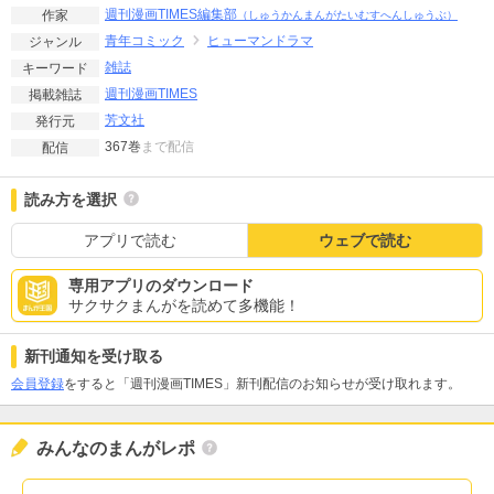
週刊漫画TIMES編集部
作家
（しゅうかんまんがたいむすへんしゅうぶ）
青年コミック
ヒューマンドラマ
ジャンル
雑誌
キーワード
週刊漫画TIMES
掲載雑誌
芳文社
発行元
367巻
まで配信
配信
読み方を選択
アプリで読む
ウェブで読む
専用アプリのダウンロード
サクサクまんがを読めて多機能！
新刊通知を受け取る
会員登録
をすると「週刊漫画TIMES」新刊配信のお知らせが受け取れます。
みんなのまんがレポ