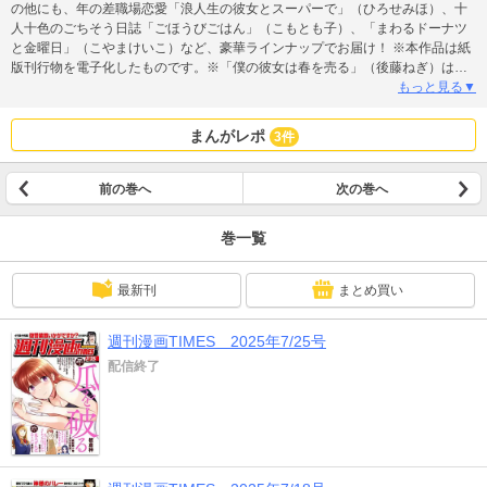
の他にも、年の差職場恋愛「浪人生の彼女とスーパーで」（ひろせみほ）、十
人十色のごちそう日誌「ごほうびごはん」（こもとも子）、「まわるドーナツ
と金曜日」（こやまけいこ）など、豪華ラインナップでお届け！ ※本作品は紙
版刊行物を電子化したものです。※「僕の彼女は春を売る」（後藤ねぎ）は、
【単話版】26を再録しております。重複購入にご注意ください。
もっと見る▼
まんがレポ
3件
前の巻へ
次の巻へ
巻一覧
最新刊
まとめ買い
週刊漫画TIMES 2025年7/25号
配信終了