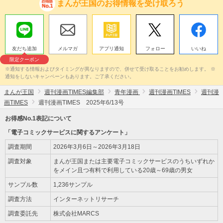
まんが王国のお得情報を受け取ろう
友だち追加
メルマガ
アプリ通知
フォロー
いいね
限定クーポン
※通知する情報およびタイミングが異なりますので、併せて受け取ることをお勧めします。 ※
通知をしないキャンペーンもあります。ご了承ください。
まんが王国
週刊漫画TIMES編集部
青年漫画
週刊漫画TIMES
週刊漫
画TIMES
週刊漫画TIMES 2025年6/13号
お得感No.1表記について
「電子コミックサービスに関するアンケート」
調査期間
2026年3月6日～2026年3月18日
調査対象
まんが王国または主要電子コミックサービスのうちいずれか
をメイン且つ有料で利用している20歳～69歳の男女
サンプル数
1,236サンプル
調査方法
インターネットリサーチ
調査委託先
株式会社MARCS