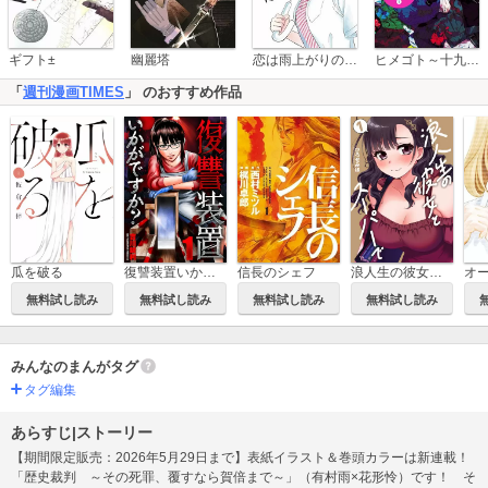
恋は雨上がりのように
ギフト±
幽麗塔
ヒメゴト～十九歳の制服～
「
週刊漫画TIMES
」 のおすすめ作品
瓜を破る
復讐装置いかがですか？
浪人生の彼女とスーパーで
信長のシェフ
オ
無料試し読み
無料試し読み
無料試し読み
無料試し読み
みんなのまんがタグ
タグ編集
あらすじ|ストーリー
【期間限定販売：2026年5月29日まで】表紙イラスト＆巻頭カラーは新連載！
「歴史裁判 ～その死罪、覆すなら賀倍まで～」（有村雨×花形怜）です！ そ