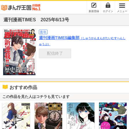
新規登録
ログイン
メニュー
週刊漫画TIMES 2025年6/13号
青年
週刊漫画TIMES編集部
（しゅうかんまんがたいむすへんし
ゅうぶ）
配信終了
おすすめ作品
この作品を見た人はコチラも見ています