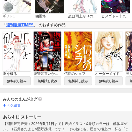
恋は雨上がりのように
ギフト±
幽麗塔
ヒメゴト～十九歳の制服～
「
週刊漫画TIMES
」 のおすすめ作品
瓜を破る
復讐装置いかがですか？
信長のシェフ
オーダーメイド
無料試し読み
無料試し読み
無料試し読み
無料試し読み
みんなのまんがタグ
タグ編集
あらすじ|ストーリー
【期間限定販売：2026年5月1日まで】表紙イラスト&巻頭カラーは「解体屋ゲ
ン」（石井さだよし×星野茂樹）です！ その他にも、屋台で極上の一杯を「ま