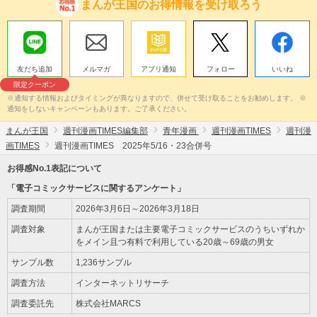
まんが王国のお得情報を受け取ろう
友だち追加
メルマガ
アプリ通知
フォロー
いいね
限定クーポン
※通知する情報およびタイミングが異なりますので、併せて受け取ることをお勧めします。 ※
通知をしないキャンペーンもあります。ご了承ください。
まんが王国
週刊漫画TIMES編集部
青年漫画
週刊漫画TIMES
週刊漫
画TIMES
週刊漫画TIMES 2025年5/16・23合併号
お得感No.1表記について
「電子コミックサービスに関するアンケート」
調査期間
2026年3月6日～2026年3月18日
調査対象
まんが王国または主要電子コミックサービスのうちいずれか
をメイン且つ有料で利用している20歳～69歳の男女
サンプル数
1,236サンプル
調査方法
インターネットリサーチ
調査委託先
株式会社MARCS