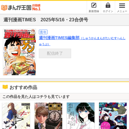
新規登録
ログイン
メニュー
週刊漫画TIMES 2025年5/16・23合併号
青年
週刊漫画TIMES編集部
（しゅうかんまんがたいむすへんし
ゅうぶ）
配信終了
おすすめ作品
この作品を見た人はコチラも見ています