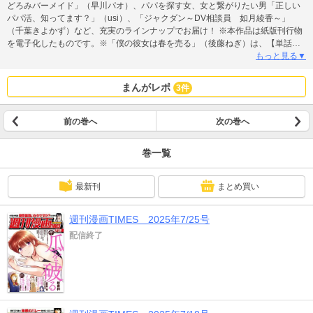
どろみバーメイド」（早川パオ）、パパを探す女、女と繋がりたい男「正しい
パパ活、知ってます？」（usi）、「ジャクダン～DV相談員 如月綾香～」
（千葉きよかず）など、充実のラインナップでお届け！ ※本作品は紙版刊行物
を電子化したものです。※「僕の彼女は春を売る」（後藤ねぎ）は、【単話
版】23を再録しております。重複購入にご注意ください。
もっと見る▼
まんがレポ
3件
前の巻へ
次の巻へ
巻一覧
最新刊
まとめ買い
週刊漫画TIMES 2025年7/25号
配信終了