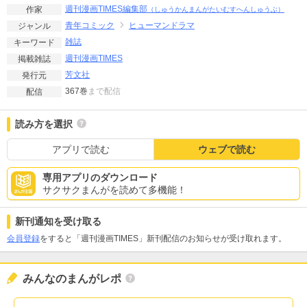
週刊漫画TIMES編集部
作家
（しゅうかんまんがたいむすへんしゅうぶ）
青年コミック
ヒューマンドラマ
ジャンル
雑誌
キーワード
週刊漫画TIMES
掲載雑誌
芳文社
発行元
367巻
まで配信
配信
読み方を選択
アプリで読む
ウェブで読む
専用アプリのダウンロード
サクサクまんがを読めて多機能！
新刊通知を受け取る
会員登録
をすると「週刊漫画TIMES」新刊配信のお知らせが受け取れます。
みんなのまんがレポ