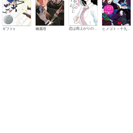
恋は雨上がりのように
ギフト±
幽麗塔
ヒメゴト～十九歳の制服～