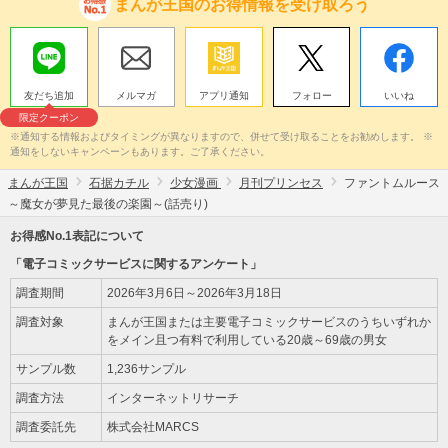
まんが王国のお得情報を受け取ろう
友だち追加
メルマガ
アプリ通知
フォロー
いいね
限定クーポン
※通知する情報およびタイミングが異なりますので、併せて受け取ることをお勧めします。 ※
通知をしないキャンペーンもあります。ご了承ください。
まんが王国
石据カチル
少女漫画
月刊プリンセス
ファントムルース
～魔女が夢見た最後の楽園～(話売り)
お得感No.1表記について
「電子コミックサービスに関するアンケート」
調査期間
2026年3月6日～2026年3月18日
調査対象
まんが王国または主要電子コミックサービスのうちいずれか
をメイン且つ有料で利用している20歳～69歳の男女
サンプル数
1,236サンプル
調査方法
インターネットリサーチ
調査委託先
株式会社MARCS