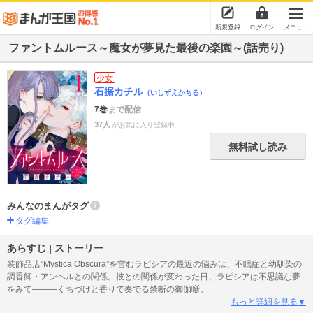
新規登録
ログイン
メニュー
ファントムルース～魔女が夢見た最後の楽園～(話売り)
少女
石据カチル
（いしずえかちる）
7巻
まで配信
37人
がお気に入り登録中
無料試し読み
みんなのまんがタグ
タグ編集
あらすじ | ストーリー
装飾品店”Mystica Obscura”を営むラピシアの最近の悩みは、不眠症と幼馴染の
調香師・アンヘルとの関係。彼との関係が変わった日、ラピシアは不思議な夢
をみて―――くちづけと香りで奏でる禁断の御伽噺。
もっと詳細を見る▼