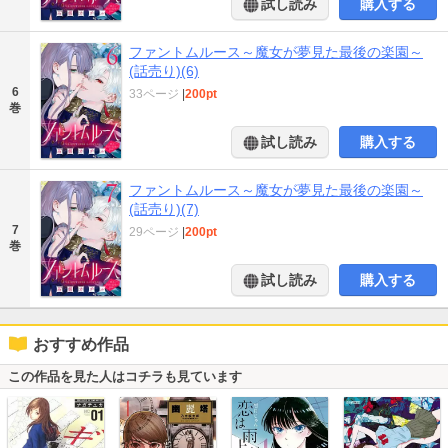
試し読み
購入する
ファントムルース～魔女が夢見た最後の楽園～
(話売り)(6)
6
33ページ
|
200pt
巻
試し読み
購入する
ファントムルース～魔女が夢見た最後の楽園～
(話売り)(7)
7
29ページ
|
200pt
巻
試し読み
購入する
おすすめ作品
この作品を見た人はコチラも見ています