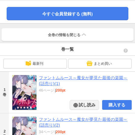
今すぐ会員登録する (無料)
全巻の情報を
閉じる
巻一覧
最新刊
まとめ買い
ファントムルース～魔女が夢見た最後の楽園～
(話売り)(1)
1
46ページ
|
200pt
巻
試し読み
購入する
ファントムルース～魔女が夢見た最後の楽園～
(話売り)(2)
2
34ページ
|
200pt