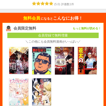
(
5.0
)
評価数
1
件
無料会員
こんなにお得！
になると
会員限定無料
もっと無料が読める！
会員登録で無料増量
＼この他にも会員無料漫画がいっぱい／