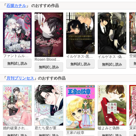
「
石据カチル
」 のおすすめ作品
ファントムルース～魔女が夢見た最後の楽園～
空
イルゲネス-黒耀の軌跡-
イルゲネス -偽翼の交響曲-
Rosen Blood～背徳の冥館～
無料試し読み
無料試し読み
無料試し読み
無料試し読み
「
月刊プリンセス
」のおすすめ作品
婚約破棄された可憐令嬢は、帝国の公爵騎士様に溺愛される【電子単行本】
君たち愛が重すぎる。
嘘よみと偽飾の王女
王家の紋章
無料試し読み
無料試し読み
無料試し読み