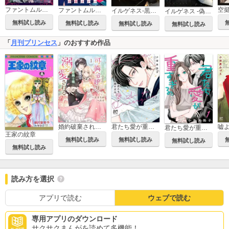
ファントムルース～魔女が夢見た最後の楽園～
空
ファントムルース～魔女が夢見た最後の楽園～(話売り)
イルゲネス-黒耀の軌跡-
イルゲネス -偽翼の交響曲-
無料試し読み
無料試し読み
無料試し読み
無料試し読み
「
月刊プリンセス
」のおすすめ作品
婚約破棄された可憐令嬢は、帝国の公爵騎士様に溺愛される【電子単行本】
君たち愛が重すぎる。
君たち愛が重すぎる。(話売り)
王家の紋章
無料試し読み
無料試し読み
無料試し読み
無料試し読み
読み方を選択
アプリで読む
ウェブで読む
専用アプリのダウンロード
サクサクまんがを読めて多機能！