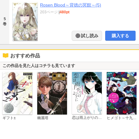
Rosen Blood～背徳の冥館～(5)
203ページ
|
480pt
5
巻
試し読み
購入する
おすすめ作品
この作品を見た人はコチラも見ています
恋は雨上がりのように
ギフト±
幽麗塔
ヒメゴト～十九歳の制服～