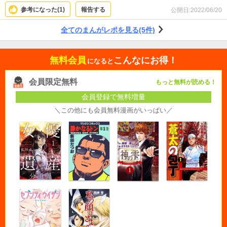
参考になった(
1
)
報告する
公開日:
2022/06/20
全てのまんがレポを見る(5件)
無料会員
こんなにお得！
になると
会員限定無料
もっと無料が読める！
会員登録で無料増量
＼この他にも会員無料漫画がいっぱい／