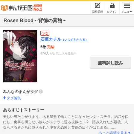
新規登録
ログイン
メニュー
Rosen Blood～背徳の冥館～
少女
石据カチル
（いしずえかちる）
5巻
完結
874人
がお気に入り登録中
無料試し読み
みんなのまんがタグ
タグ編集
あらすじ | ストーリー
美しい男たちが住まう、ある屋敷で働くことになった少女・ステラ。結晶を口
にし、食事を摂らない彼らがステラに送る視線は…!? 踏み入れたが最後、人
ならざる者たちに魅入られた少女の恐怖と背徳の日々がはじまる……。
もっと詳細を見る▼