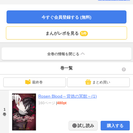
今すぐ会員登録する (無料)
まんがレポを見る
5件
全巻の情報を
閉じる
巻一覧
最終巻
まとめ買い
Rosen Blood～背徳の冥館～(1)
160ページ
|
480pt
1
巻
試し読み
購入する