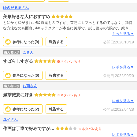
ゆきだるまさん
美形好きな人におすすめ
とにかく絵がきれい!吸血鬼ものですが、首筋にカブっとするのではなく、独特
な方法なのも面白い!キャラクターが本当に美形で。試し読みの段階で、続きが
めっちゃ気になりました。というわけで、まとめ買いしました。早く続きが読
もっと見る▼
みたい作品です!
参考になった(
9
)
報告する
公開日:
2020/10/19
こさん
購入者レポ
すばらしすぎる
※ネタバレあり
レポを見る▼
参考になった(
0
)
報告する
公開日:
2022/09/20
お菊さん
購入者レポ
滅茶滅茶に好き
※ネタバレあり
レポを見る▼
参考になった(
2
)
報告する
公開日:
2022/04/28
ユイさん
作画は丁寧で好みですが…
※ネタバレあり
レポを見る▼