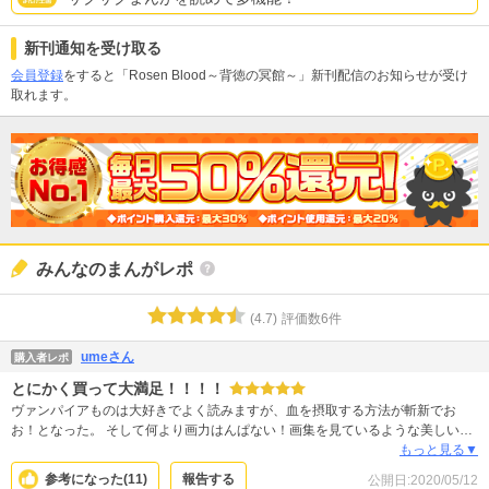
新刊通知を受け取る
会員登録
をすると「Rosen Blood～背徳の冥館～」新刊配信のお知らせが受け
取れます。
みんなのまんがレポ
(
4.7
)
評価数
6
件
umeさん
購入者レポ
とにかく買って大満足！！！！
ヴァンパイアものは大好きでよく読みますが、血を摂取する方法が斬新でお
お！となった。 そして何より画力はんぱない！画集を見ているような美しいシ
ーンが盛り沢山でした。 登場人物が皆セクシーでかっこいいし綺麗。 今後どう
もっと見る▼
なっていくのか楽しみです。
参考になった(
11
)
報告する
公開日:
2020/05/12