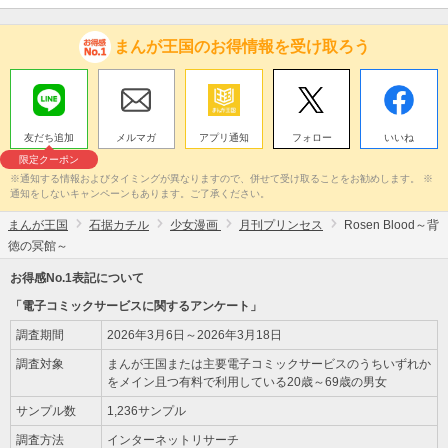
まんが王国のお得情報を受け取ろう
友だち追加
メルマガ
アプリ通知
フォロー
いいね
限定クーポン
※通知する情報およびタイミングが異なりますので、併せて受け取ることをお勧めします。 ※
通知をしないキャンペーンもあります。ご了承ください。
まんが王国
石据カチル
少女漫画
月刊プリンセス
Rosen Blood～背
徳の冥館～
お得感No.1表記について
「電子コミックサービスに関するアンケート」
調査期間
2026年3月6日～2026年3月18日
調査対象
まんが王国または主要電子コミックサービスのうちいずれか
をメイン且つ有料で利用している20歳～69歳の男女
サンプル数
1,236サンプル
調査方法
インターネットリサーチ