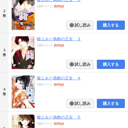
166ページ
|
600pt
2
巻
試し読み
購入する
嘘よみと偽飾の王女 ３
166ページ
|
600pt
3
巻
試し読み
購入する
嘘よみと偽飾の王女 ４
166ページ
|
600pt
4
巻
試し読み
購入する
嘘よみと偽飾の王女 ５
166ページ
|
600pt