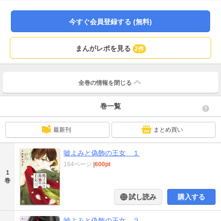
今すぐ会員登録する (無料)
まんがレポを見る
2件
全巻の情報を
閉じる
巻一覧
最新刊
まとめ買い
嘘よみと偽飾の王女 １
164ページ
|
600pt
1
巻
試し読み
購入する
嘘よみと偽飾の王女 ２