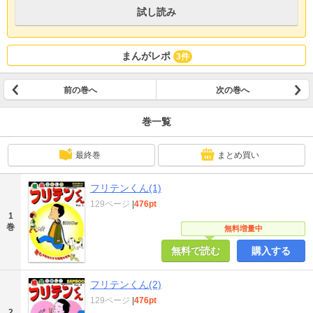
試し読み
まんがレポ
3件
前の巻へ
次の巻へ
巻一覧
最終巻
まとめ買い
フリテンくん(1)
129ページ
|
476pt
1
巻
無料増量中
無料で読む
購入する
フリテンくん(2)
129ページ
|
476pt
2