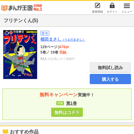
新規登録
ログイン
メニュー
フリテンくん(5)
青年
植田まさし
（うえだまさし）
129ページ
|
476pt
5巻
／ 19巻
完結
54人
がお気に入り登録中
無料試し読み
購入する
無料キャンペーン
実施中！
第1巻
増量
無料はコチラ
おすすめ作品