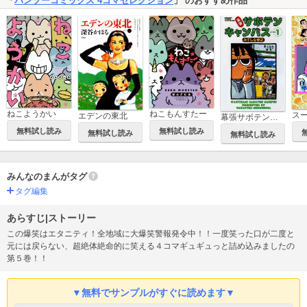
「
バンブーコミックス 4コマセレクション
」 のおすすめ作品
ねこようかい
ねこもんすたー
エデンの東北
幕張サボテンキャンパス
無料試し読み
無料試し読み
無料試し読み
無料試し読み
みんなのまんがタグ
タグ編集
あらすじ|ストーリー
この爆笑はエタニティ！全地域に大爆笑警報発令中！！一度笑った口が二度と
元には戻らない、超絶体絶命的に笑える４コマギュギュっと詰め込みましたの
第５巻！！
▼無料でサンプルがすぐに読めます▼