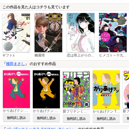
この作品を見た人はコチラも見ています
恋は雨上がりのように
ギフト±
幽麗塔
ヒメゴト～十九歳の制服～
「
植田まさし
」 のおすすめ作品
かりあげクン PINK
かりあげクン BLACK
新
新フリテンくん【DX版】
かりあげクン TVドラマセレクション
無料試し読み
無料試し読み
無料試し読み
無料試し読み