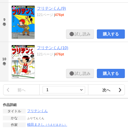
フリテンくん(9)
121ページ
|
476pt
9
巻
試し読み
購入する
フリテンくん(10)
121ページ
|
476pt
10
巻
試し読み
購入する
前へ
次へ
作品詳細
フリテンくん
タイトル
かな
ふりてんくん
植田まさし
作家
（うえだまさし）