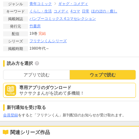
青年コミック
ギャグ・コメディ
ジャンル
くらし・生活
コメディ
4コマ
日常
ほのぼの・癒し
キーワード
バンブーコミックス 4コマセレクション
掲載雑誌
竹書房
発行元
19巻
完結
配信
フリテンくんシリーズ
シリーズ
1980年代～
掲載時期
読み方を選択
アプリで読む
ウェブで読む
専用アプリのダウンロード
サクサクまんがを読めて多機能！
新刊通知を受け取る
会員登録
をすると「フリテンくん」新刊配信のお知らせが受け取れます。
関連シリーズ作品