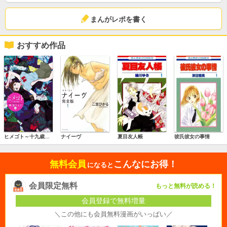
まんがレポを書く
おすすめ作品
ヒメゴト～十九歳の制服～
ナイーヴ
夏目友人帳
彼氏彼女の事情
無料会員
こんなにお得！
になると
会員限定無料
もっと無料が読める！
会員登録で無料増量
＼この他にも会員無料漫画がいっぱい／