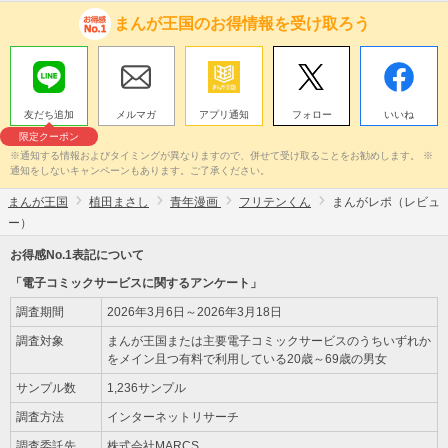
まんが王国のお得情報を受け取ろう
友だち追加
メルマガ
アプリ通知
フォロー
いいね
限定クーポン
※通知する情報およびタイミングが異なりますので、併せて受け取ることをお勧めします。 ※
通知をしないキャンペーンもあります。ご了承ください。
まんが王国
植田まさし
青年漫画
フリテンくん
まんがレポ（レビュ
ー）
お得感No.1表記について
「電子コミックサービスに関するアンケート」
調査期間
2026年3月6日～2026年3月18日
調査対象
まんが王国または主要電子コミックサービスのうちいずれか
をメイン且つ有料で利用している20歳～69歳の男女
サンプル数
1,236サンプル
調査方法
インターネットリサーチ
調査委託先
株式会社MARCS