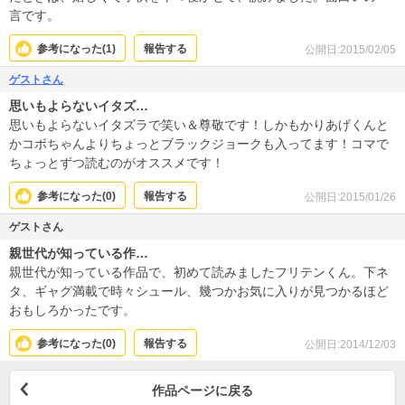
言です。
参考になった(
1
)
報告する
公開日:2015/02/05
ゲストさん
思いもよらないイタズ…
思いもよらないイタズラで笑い＆尊敬です！しかもかりあげくんと
かコボちゃんよりちょっとブラックジョークも入ってます！コマで
ちょっとずつ読むのがオススメです！
参考になった(
0
)
報告する
公開日:2015/01/26
ゲストさん
親世代が知っている作…
親世代が知っている作品で、初めて読みましたフリテンくん。下ネ
タ、ギャグ満載で時々シュール、幾つかお気に入りが見つかるほど
おもしろかったです。
参考になった(
0
)
報告する
公開日:2014/12/03
作品ページに戻る