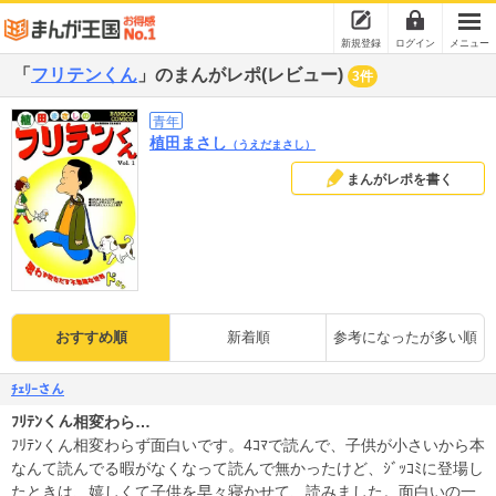
新規登録
ログイン
メニュー
「
フリテンくん
」のまんがレポ(レビュー)
3件
青年
植田まさし
（うえだまさし）
まんがレポを書く
おすすめ順
新着順
参考になったが多い順
ﾁｪﾘｰさん
ﾌﾘﾃﾝくん相変わら…
ﾌﾘﾃﾝくん相変わらず面白いです。4ｺﾏで読んで、子供が小さいから本
なんて読んでる暇がなくなって読んで無かったけど、ｼﾞｯｺﾐに登場し
たときは、嬉しくて子供を早々寝かせて、読みました。面白いの一