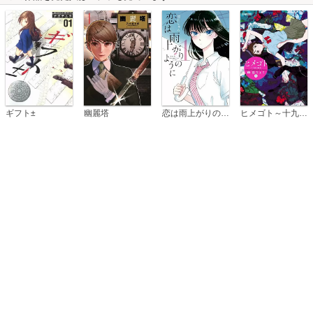
恋は雨上がりのように
ギフト±
幽麗塔
ヒメゴト～十九歳の制服～