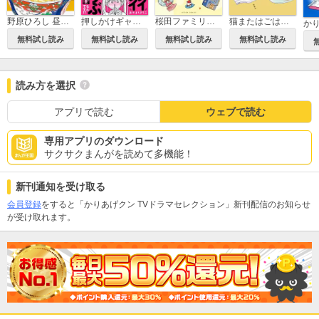
桜田ファミリア◆ツーリスト
野原ひろし 昼メシの流儀
押しかけギャルの中村さん 【電子コミック限定特典付き】
猫またはごはんを。
か
無料試し読み
無料試し読み
無料試し読み
無料試し読み
読み方を選択
アプリで読む
ウェブで読む
専用アプリのダウンロード
サクサクまんがを読めて多機能！
新刊通知を受け取る
会員登録
をすると「かりあげクン TVドラマセレクション」新刊配信のお知らせ
が受け取れます。