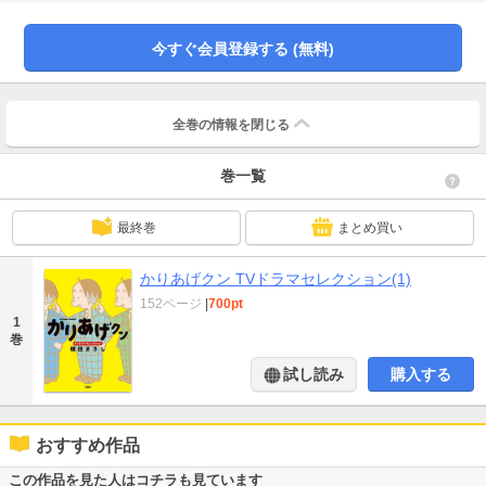
今すぐ会員登録する (無料)
全巻の情報を
閉じる
巻一覧
最終巻
まとめ買い
かりあげクン TVドラマセレクション(1)
152ページ
|
700pt
1
巻
試し読み
購入する
おすすめ作品
この作品を見た人はコチラも見ています