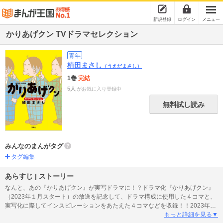
新規登録
ログイン
メニュー
かりあげクン TVドラマセレクション
青年
植田まさし
（うえだまさし）
1巻
完結
5人
がお気に入り登録中
無料試し読み
みんなのまんがタグ
タグ編集
あらすじ | ストーリー
なんと、あの『かりあげクン』が実写ドラマに！？ドラマ化『かりあげクン』
（2023年１月スタート）の放送を記念して、ドラマ構成に使用した４コマと、
実写化に際してインスピレーションをあたえた４コマなどを収録！！2023年は
マンガでも映像でも笑ってください！！
もっと詳細を見る▼