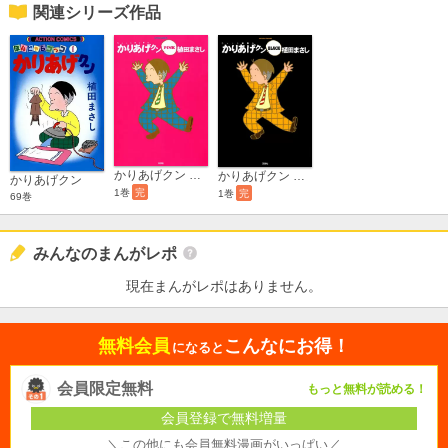
関連シリーズ作品
かりあげクン PINK
かりあげクン BLACK
かりあげクン
1巻
完
1巻
完
69巻
みんなのまんがレポ
現在まんがレポはありません。
無料会員
こんなにお得！
になると
会員限定無料
もっと無料が読める！
会員登録で無料増量
＼この他にも会員無料漫画がいっぱい／