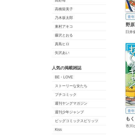
高野苺
高橋留美子
青年
乃木坂太郎
東村アキコ
臼井
藤沢とおる
真島ヒロ
矢沢あい
人気の掲載雑誌
BE・LOVE
ストーリーな女たち
プチコミック
週刊ヤングマガジン
青年
週刊少年ジャンプ
ビッグコミックスピリッツ
市川
Kiss