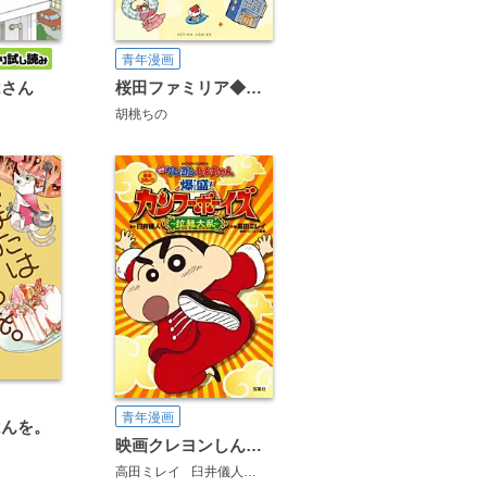
青年漫画
はさん
桜田ファミリア◆ツーリスト
胡桃ちの
青年漫画
はんを。
映画クレヨンしんちゃん 爆盛！カンフーボーイズ 拉麺大乱
高田ミレイ
臼井儀人
シンエイ動画(株)