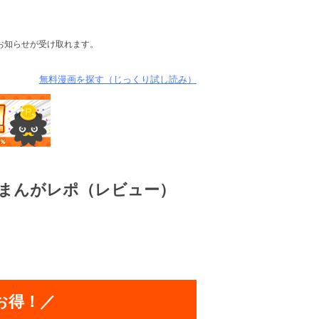
お知らせが受け取れます。
無料漫画を探す（じっくり試し読み）
まんがレポ（レビュー）
お得！／