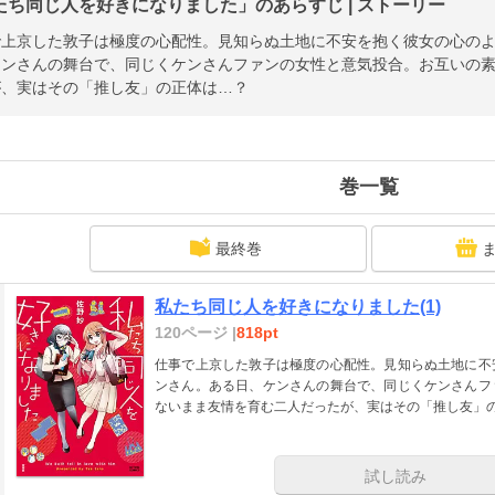
たち同じ人を好きになりました」のあらすじ | ストーリー
で上京した敦子は極度の心配性。見知らぬ土地に不安を抱く彼女の心の
ケンさんの舞台で、同じくケンさんファンの女性と意気投合。お互いの
が、実はその「推し友」の正体は…？
巻一覧
最終巻
私たち同じ人を好きになりました(1)
120ページ |
818pt
仕事で上京した敦子は極度の心配性。見知らぬ土地に不
ンさん。ある日、ケンさんの舞台で、同じくケンさんフ
ないまま友情を育む二人だったが、実はその「推し友」
試し読み