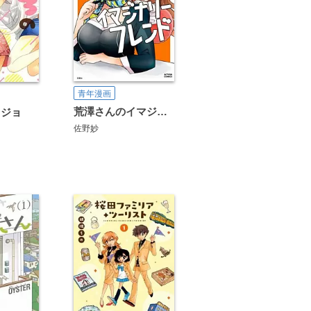
青年漫画
荒澤さんのイマジナリーフレンド
ノジョ
佐野妙