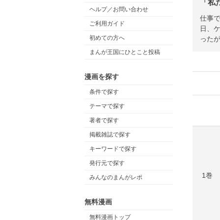
「私
ヘルプ／お問い合わせ
仕事
ご利用ガイド
日、
初めての方へ
った
まんが王国にひとこと投稿
漫画を探す
条件で探す
テーマで探す
著者で探す
掲載雑誌で探す
キーワードで探す
発行元で探す
1巻
みんなのまんがレポ
無料漫画
無料漫画トップ