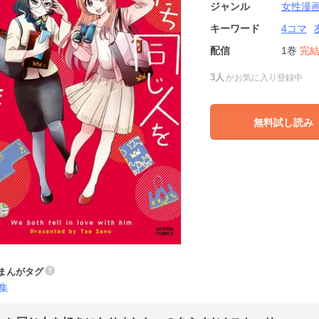
ジャンル
女性漫
キーワード
4コマ
配信
1巻
完
3人
がお気に入り登録中
無料試し読み
まんがタグ
集