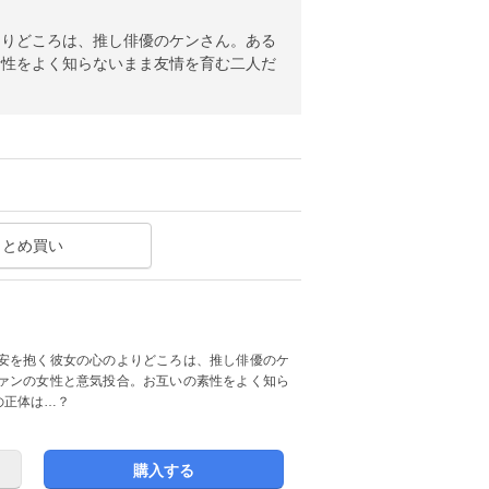
よりどころは、推し俳優のケンさん。ある
素性をよく知らないまま友情を育む二人だ
まとめ買い
安を抱く彼女の心のよりどころは、推し俳優のケ
ァンの女性と意気投合。お互いの素性をよく知ら
の正体は…？
購入する