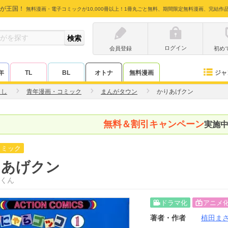
が王国！
無料漫画・電子コミックが10,000冊以上！1冊丸ごと無料、期間限定無料漫画、完結作
ログイン
会員登録
初め
ジャ
年
TL
BL
オトナ
無料漫画
さし
青年漫画・コミック
まんがタウン
かりあげクン
無料＆割引キャンペーン
実施
コミック
りあげクン
くん
ドラマ化
アニメ
著者・作者
植田ま