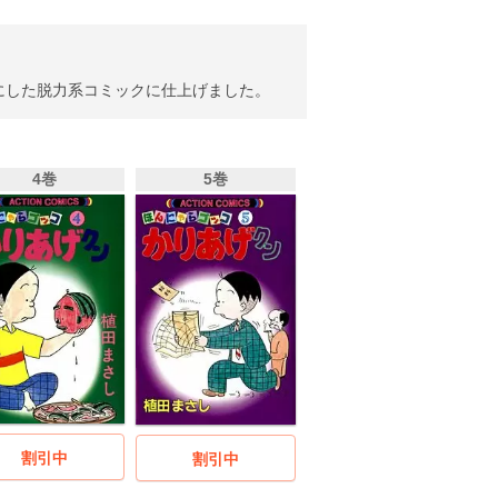
にした脱力系コミックに仕上げました。
4巻
5巻
割引中
割引中