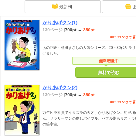
最新刊
かりあげクン(1)
130ページ |
700pt
→
350pt
8/20 23:59まで
あの巨匠・植田まさしの人気シリーズ。20～30代サラ
げました。
無料増量中
無料で読む
かりあげクン(2)
130ページ |
700pt
→
350pt
8/20 23:59まで
万年ヒラ社員でイタズラの天才、かりあげクン。初登場
ん。サラリーマンの癒しバイブル、バブル期もリストラ
の笑宇宙。