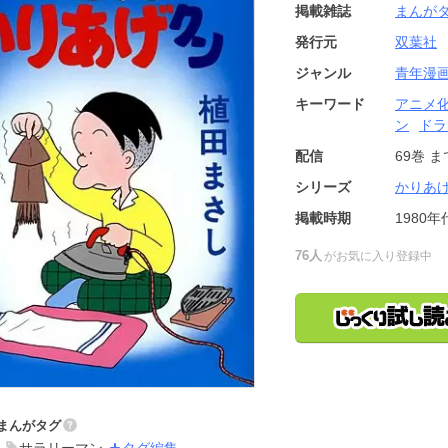
掲載雑誌
まんが
発行元
双葉社
ジャンル
青年漫
キーワード
アニメ
ン
ドラ
配信
69巻
ま
シリーズ
かりあ
掲載時期
1980年
76人
がお気に入り登録中
まんがタグ