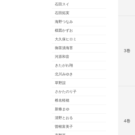
石田スイ
石田拓実
海野つなみ
楳図かずお
大久保ヒロミ
御茶漬海苔
3巻
河原和音
きたがわ翔
北川みゆき
草野誼
さかたのり子
椎名軽穂
新條まゆ
清野とおる
4巻
曽根富美子