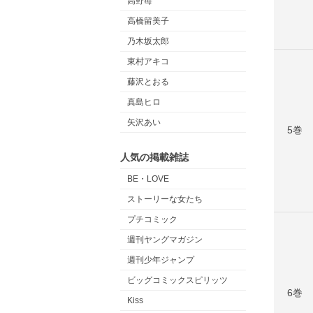
高野苺
高橋留美子
乃木坂太郎
東村アキコ
藤沢とおる
真島ヒロ
矢沢あい
5巻
人気の掲載雑誌
BE・LOVE
ストーリーな女たち
プチコミック
週刊ヤングマガジン
週刊少年ジャンプ
ビッグコミックスピリッツ
6巻
Kiss