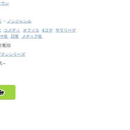
タウン
画
ノンジャンル
化
コメディ
オフィス
4コマ
サラリーマ
マ化
日常
メディア化
で配信
げクンシリーズ
代～