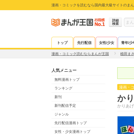
漫画・コミックを読むなら国内最大級サイトのまん
詳細
検索
トップ
先行配信
女性/少女
青年/少
漫画・コミック読むならまんが王国
植田ま
人気メニュー
無料漫画トップ
漫画・
ランキング
か
新刊
新刊配信予定
かりあげ
ジャンル
先行配信漫画トップ
女性・少女漫画トップ