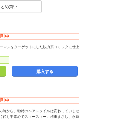
まとめ買い
割引中
リーマンをターゲットにした脱力系コミックに仕上
購入する
割引中
の時から、独特のヘアスタイルは変わっていませ
時代も平常心でスィースィー。植田まさし、永遠