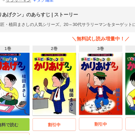
サラリーマン
タグ編集
りあげクン」のあらすじ | ストーリー
匠・植田まさしの人気シリーズ。20～30代サラリーマンをターゲット
＼無料試し読み増量中！／
1巻
2巻
3巻
割引中
割引中
無料で読む