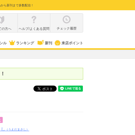
品から新刊まで多数配信！
チェック履歴
ての方へ
ヘルプ/よくある質問
ンル
ランキング
新刊
来店ポイント
中！
化
さし
（うえだまさし）