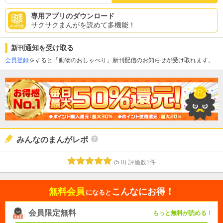
専用アプリのダウンロード
サクサクまんがを読めて多機能！
新刊通知を受け取る
会員登録
をすると「動物のおしゃべり」新刊配信のお知らせが受け取れます。
みんなのまんがレポ
(
5.0
)
評価数
1
件
無料会員
こんなにお得！
になると
会員限定無料
もっと無料が読める！