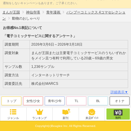
通知をしないキャンペーンもあります。ご了承ください。
まんが王国
神仙寺瑛
青年漫画
バンブーコミックス 4コマセレクショ
ン
動物のおしゃべり
お得感No.1表記について
「電子コミックサービスに関するアンケート」
調査期間
2026年3月6日～2026年3月18日
調査対象
まんが王国または主要電子コミックサービスのうちいずれか
をメイン且つ有料で利用している20歳～69歳の男女
サンプル数
1,236サンプル
調査方法
インターネットリサーチ
調査委託先
株式会社MARCS
詳細表示▼
トップ
女性/少女
青年/少年
TL
BL
オトナ
無料
ジャンル
ランキング
新刊
来店ﾎﾟｲﾝﾄ
Copyright(c)Beaglee Inc. All Rights Reserved.