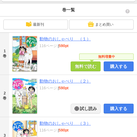
巻一覧
最新刊
まとめ買い
動物のおしゃべり （１）
116ページ
|
590pt
1
巻
無料増量中
無料で読む
購入する
動物のおしゃべり （２）
116ページ
|
590pt
2
巻
試し読み
購入する
動物のおしゃべり （３）
116ページ
|
590pt
3