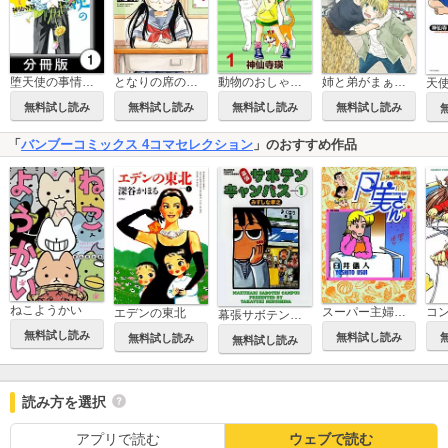
堕天使の事情【分冊版】
となりの席の同居人
動物のおしゃべり 【連載版】
姉と弟がまぁまぁ仲良く暮らす日常。
天
無料試し読み
無料試し読み
無料試し読み
無料試し読み
「
バンブーコミックス 4コマセレクション
」のおすすめ作品
ねこようかい
スーパー主婦月美さん
エデンの東北
幕張サボテンキャンパス
無料試し読み
無料試し読み
無料試し読み
無料試し読み
読み方を選択
アプリで読む
ウェブで読む