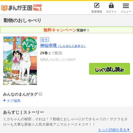
新規登録
ログイン
メニュー
動物のおしゃべり
無料キャンペーン
実施中！
青年
神仙寺瑛
（しんせんじあきら）
29巻
まで配信
134人
がお気に入り登録中
みんなのまんがタグ
タグ編集
あらすじ | ストーリー
ミカちゃんの秘密…それは！？動物とおしゃべりができちゃうの！サクラもタ
ローも大事な家族☆人気大爆発アニマルトーク４コマ！！
もっと詳細を見る▼