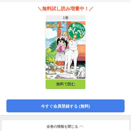
＼無料試し読み増量中！／
1巻
無料で読む
今すぐ会員登録する (無料)
全巻の情報を
閉じる