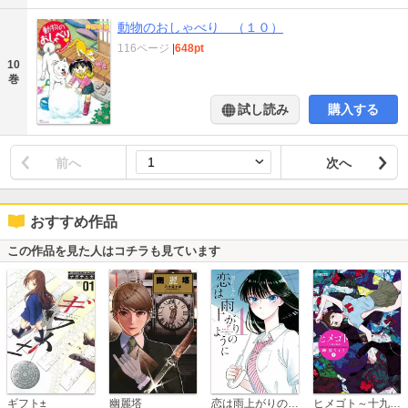
動物のおしゃべり （１０）
116ページ
|
648pt
10
巻
試し読み
購入する
前へ
次へ
おすすめ作品
この作品を見た人はコチラも見ています
恋は雨上がりのように
ギフト±
幽麗塔
ヒメゴト～十九歳の制服～