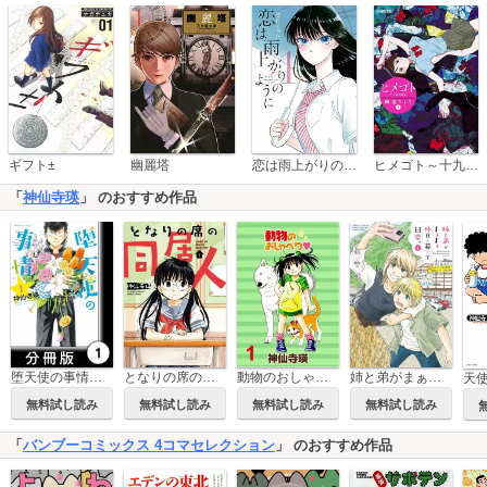
恋は雨上がりのように
ギフト±
幽麗塔
ヒメゴト～十九歳の制服～
「
神仙寺瑛
」 のおすすめ作品
堕天使の事情【分冊版】
となりの席の同居人
姉と弟がまぁまぁ仲良く暮らす日常。
動物のおしゃべり 【連載版】
天
無料試し読み
無料試し読み
無料試し読み
無料試し読み
「
バンブーコミックス 4コマセレクション
」 のおすすめ作品