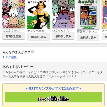
ねこようかい
ねこもんすたー
エデンの東北
幕張サボテンキャンパス
無料試し読み
無料試し読み
無料試し読み
無料試し読み
みんなのまんがタグ
タグ編集
あらすじ|ストーリー
ミカちゃんの秘密…それは！？動物とおしゃべりができちゃうの！サクラもタ
ローも大事な家族☆人気大爆発アニマルトーク４コマ！！
▼無料でサンプルがすぐに読めます▼