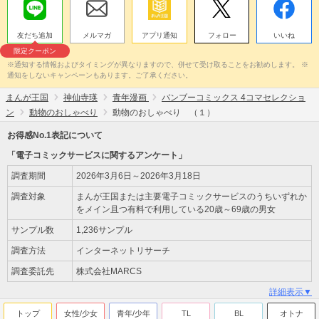
友だち追加
メルマガ
アプリ通知
フォロー
いいね
限定クーポン
※通知する情報およびタイミングが異なりますので、併せて受け取ることをお勧めします。 ※
通知をしないキャンペーンもあります。ご了承ください。
まんが王国
神仙寺瑛
青年漫画
バンブーコミックス 4コマセレクショ
ン
動物のおしゃべり
動物のおしゃべり （１）
お得感No.1表記について
「電子コミックサービスに関するアンケート」
調査期間
2026年3月6日～2026年3月18日
調査対象
まんが王国または主要電子コミックサービスのうちいずれか
をメイン且つ有料で利用している20歳～69歳の男女
サンプル数
1,236サンプル
調査方法
インターネットリサーチ
調査委託先
株式会社MARCS
詳細表示▼
トップ
女性/少女
青年/少年
TL
BL
オトナ