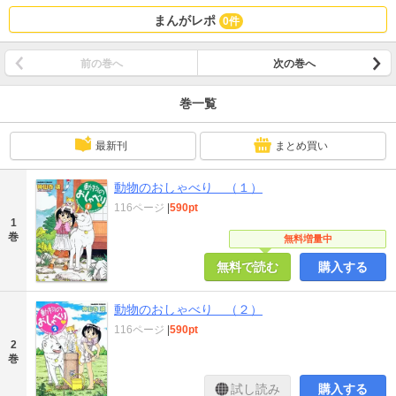
まんがレポ
0件
前の巻へ
次の巻へ
巻一覧
最新刊
まとめ買い
動物のおしゃべり （１）
116ページ
|
590pt
1
巻
無料増量中
無料で読む
購入する
動物のおしゃべり （２）
116ページ
|
590pt
2
巻
試し読み
購入する