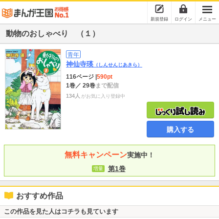
新規登録
ログイン
メニュー
動物のおしゃべり （１）
青年
神仙寺瑛
（しんせんじあきら）
116ページ
|
590pt
1巻
／ 29巻
まで配信
134人
がお気に入り登録中
購入する
無料キャンペーン
実施中！
第1巻
増量
おすすめ作品
この作品を見た人はコチラも見ています