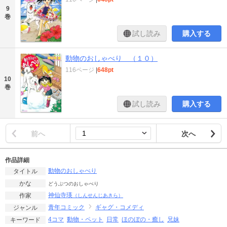
9
巻
試し読み
購入する
動物のおしゃべり （１０）
116ページ
|
648pt
10
巻
試し読み
購入する
前へ
次へ
作品詳細
動物のおしゃべり
タイトル
かな
どうぶつのおしゃべり
神仙寺瑛
作家
（しんせんじあきら）
青年コミック
ギャグ・コメディ
ジャンル
4コマ
動物・ペット
日常
ほのぼの・癒し
兄妹
キーワード