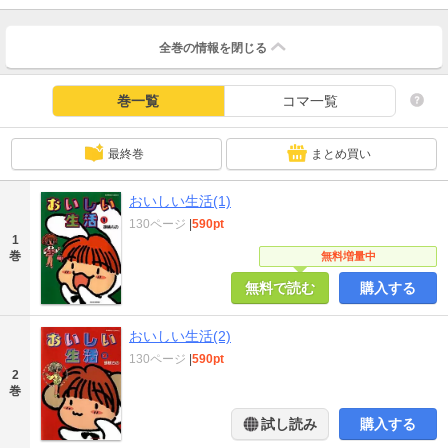
全巻の情報を
閉じる
巻一覧
コマ一覧
最終巻
まとめ買い
おいしい生活(1)
130ページ
|
590pt
1
巻
無料増量中
無料で読む
購入する
おいしい生活(2)
130ページ
|
590pt
2
巻
試し読み
購入する