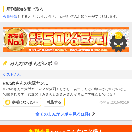
新刊通知を受け取る
会員登録
をすると「おいしい生活」新刊配信のお知らせが受け取れます。
みんなのまんがレポ
ゲストさん
ののめさんの大阪ヤン…
ののめさんの大阪ヤンママが強烈！しかし、あーくんとの絡みがほのぼのとし
て癒されます！友達のリカさんとあさみさんがまたエエ味だしてはる！
参考になった(
0
)
報告する
公開日:
2015/02/19
全てのまんがレポを見る(1件)
無料会員
こんなにお得！