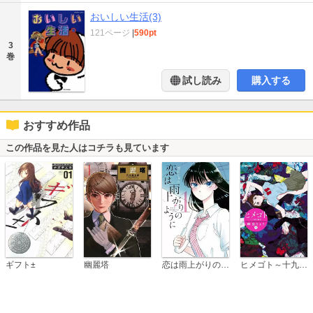
おいしい生活(3)
121ページ
|
590pt
3
巻
試し読み
購入する
おすすめ作品
この作品を見た人はコチラも見ています
恋は雨上がりのように
ギフト±
幽麗塔
ヒメゴト～十九歳の制服～