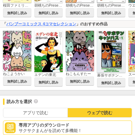
桜田ファミリア◆ツーリスト
胡桃ちのPresents モノズキ散歩、お茶して癒やし
胡桃ちのPresents モノズキ散歩、お茶してぶらり
胡桃ちのPresents モノズキ散歩、お茶してゆるり
ウ
無料試し読み
無料試し読み
無料試し読み
無料試し読み
「
バンブーコミックス 4コマセレクション
」のおすすめ作品
ねこようかい
ねこもんすたー
エデンの東北
幕張サボテンキャンパス
無料試し読み
無料試し読み
無料試し読み
無料試し読み
読み方を選択
アプリで読む
ウェブで読む
専用アプリのダウンロード
サクサクまんがを読めて多機能！