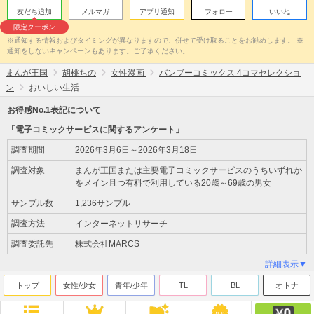
友だち追加
メルマガ
アプリ通知
フォロー
いいね
限定クーポン
※通知する情報およびタイミングが異なりますので、併せて受け取ることをお勧めします。 ※
通知をしないキャンペーンもあります。ご了承ください。
まんが王国
胡桃ちの
女性漫画
バンブーコミックス 4コマセレクショ
ン
おいしい生活
お得感No.1表記について
「電子コミックサービスに関するアンケート」
調査期間
2026年3月6日～2026年3月18日
調査対象
まんが王国または主要電子コミックサービスのうちいずれか
をメイン且つ有料で利用している20歳～69歳の男女
サンプル数
1,236サンプル
調査方法
インターネットリサーチ
調査委託先
株式会社MARCS
詳細表示▼
トップ
女性/少女
青年/少年
TL
BL
オトナ