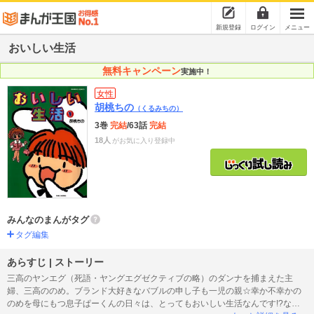
新規登録
ログイン
メニュー
おいしい生活
無料キャンペーン
実施中！
女性
胡桃ちの
（くるみちの）
3巻
完結
/63話
完結
18人
がお気に入り登録中
みんなのまんがタグ
タグ編集
あらすじ | ストーリー
三高のヤンエグ（死語・ヤングエグゼクティブの略）のダンナを捕まえた主
婦、三高ののめ。ブランド大好きなバブルの申し子も一児の親☆幸か不幸かの
のめを母にもつ息子ぱーくんの日々は、とってもおいしい生活なんです!?なに