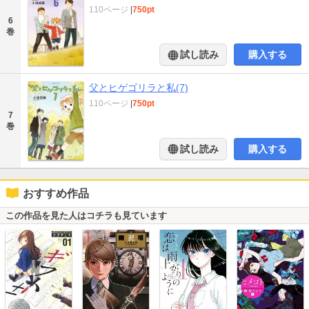
110ページ
|
750pt
6
巻
試し読み
購入する
父とヒゲゴリラと私(7)
110ページ
|
750pt
7
巻
試し読み
購入する
おすすめ作品
この作品を見た人はコチラも見ています