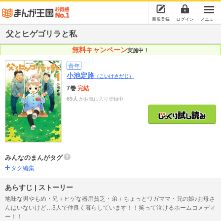
新規登録
ログイン
メニュー
父とヒゲゴリラと私
無料キャンペーン
実施中！
青年
小池定路
（こいけさだじ）
7巻
完結
69人
がお気に入り登録中
みんなのまんがタグ
タグ編集
あらすじ | ストーリー
地味な男やもめ・兄＋ヒゲな器用貧乏・弟＋ちょっとワガママ・兄の娘♪お母さ
んはいないけど…3人で仲良く暮らしています！！笑って泣けるホームコメディ
ー！！