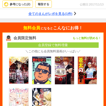
参考になった(
2
)
報告する
公開日:
2017/11/13
全てのまんがレポを見る(1件)
無料会員
こんなにお得！
になると
会員限定無料
もっと無料が読める！
会員登録で無料増量
＼この他にも会員無料漫画がいっぱい／