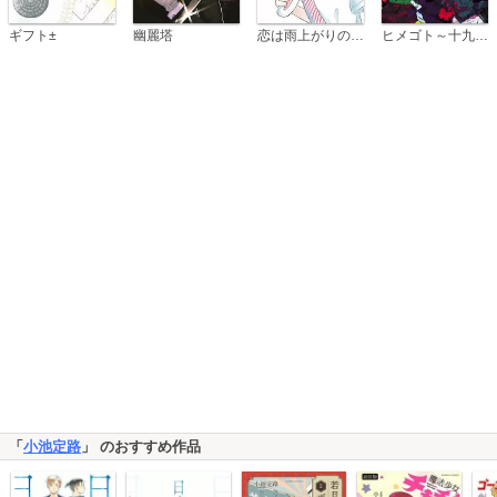
恋は雨上がりのように
ギフト±
幽麗塔
ヒメゴト～十九歳の制服～
「
小池定路
」 のおすすめ作品