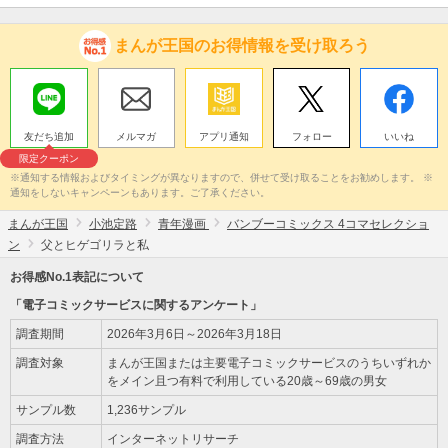
まんが王国のお得情報を受け取ろう
友だち追加
メルマガ
アプリ通知
フォロー
いいね
限定クーポン
※通知する情報およびタイミングが異なりますので、併せて受け取ることをお勧めします。 ※
通知をしないキャンペーンもあります。ご了承ください。
まんが王国
小池定路
青年漫画
バンブーコミックス 4コマセレクショ
ン
父とヒゲゴリラと私
お得感No.1表記について
「電子コミックサービスに関するアンケート」
調査期間
2026年3月6日～2026年3月18日
調査対象
まんが王国または主要電子コミックサービスのうちいずれか
をメイン且つ有料で利用している20歳～69歳の男女
サンプル数
1,236サンプル
調査方法
インターネットリサーチ