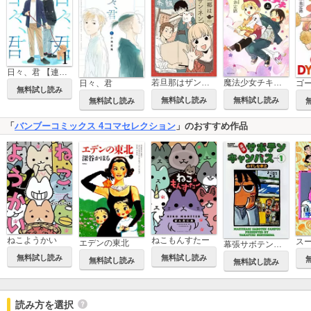
日々、君 【連載版】
若旦那はザンネン。
魔法少女チキチキ 新装版
日々、君
無料試し読み
無料試し読み
無料試し読み
無料試し読み
「
バンブーコミックス 4コマセレクション
」のおすすめ作品
ねこようかい
ねこもんすたー
エデンの東北
幕張サボテンキャンパス
無料試し読み
無料試し読み
無料試し読み
無料試し読み
読み方を選択