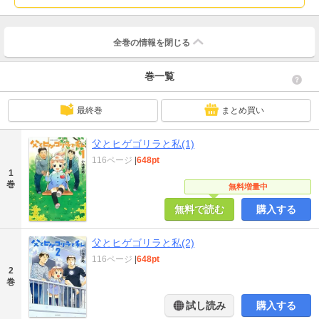
全巻の情報を
閉じる
巻一覧
最終巻
まとめ買い
父とヒゲゴリラと私(1)
116ページ
|
648pt
1
巻
無料増量中
無料で読む
購入する
父とヒゲゴリラと私(2)
116ページ
|
648pt
2
巻
試し読み
購入する