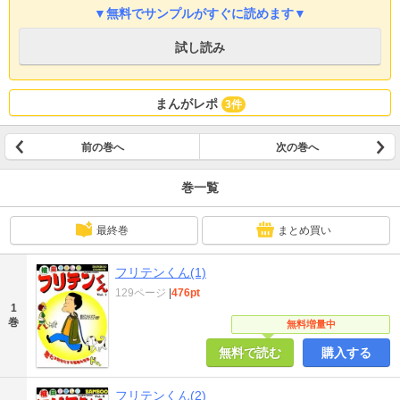
▼無料でサンプルがすぐに読めます▼
試し読み
まんがレポ
3件
前の巻へ
次の巻へ
巻一覧
最終巻
まとめ買い
フリテンくん(1)
129ページ
|
476pt
1
巻
無料増量中
無料で読む
購入する
フリテンくん(2)