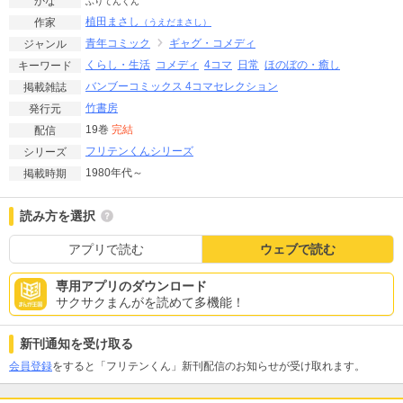
かな
ふりてんくん
植田まさし
作家
（うえだまさし）
青年コミック
ギャグ・コメディ
ジャンル
くらし・生活
コメディ
4コマ
日常
ほのぼの・癒し
キーワード
バンブーコミックス 4コマセレクション
掲載雑誌
竹書房
発行元
19巻
完結
配信
フリテンくんシリーズ
シリーズ
1980年代～
掲載時期
読み方を選択
アプリで読む
ウェブで読む
専用アプリのダウンロード
サクサクまんがを読めて多機能！
新刊通知を受け取る
会員登録
をすると「フリテンくん」新刊配信のお知らせが受け取れます。