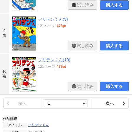
試し読み
購入する
フリテンくん(9)
121ページ
|
476pt
9
巻
試し読み
購入する
フリテンくん(10)
121ページ
|
476pt
10
巻
試し読み
購入する
前へ
次へ
作品詳細
フリテンくん
タイトル