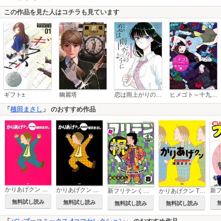
この作品を見た人はコチラも見ています
恋は雨上がりのように
ギフト±
幽麗塔
ヒメゴト～十九歳の制服～
「
植田まさし
」 のおすすめ作品
かりあげクン PINK
かりあげクン BLACK
新
新フリテンくん【DX版】
かりあげクン TVドラマセレクション
無料試し読み
無料試し読み
無料試し読み
無料試し読み