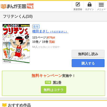
新規登録
ログイン
メニュー
フリテンくん(10)
青年
植田まさし
（うえだまさし）
121ページ
|
476pt
10巻
／ 19巻
完結
54人
がお気に入り登録中
無料試し読み
購入する
無料キャンペーン
実施中！
第1巻
増量
無料はコチラ
おすすめ作品