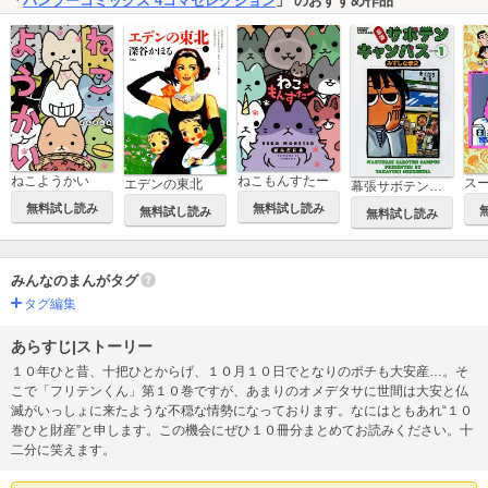
「
バンブーコミックス 4コマセレクション
」 のおすすめ作品
ねこようかい
ねこもんすたー
エデンの東北
幕張サボテンキャンパス
無料試し読み
無料試し読み
無料試し読み
無料試し読み
みんなのまんがタグ
タグ編集
あらすじ|ストーリー
１０年ひと昔、十把ひとからげ、１０月１０日でとなりのポチも大安産…。そ
こで「フリテンくん」第１０巻ですが、あまりのオメデタサに世間は大安と仏
滅がいっしょに来たような不穏な情勢になっております。なにはともあれ“１０
巻ひと財産”と申します。この機会にぜひ１０冊分まとめてお読みください。十
二分に笑えます。