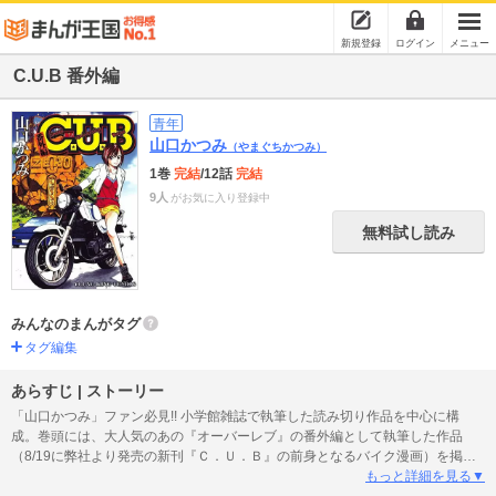
新規登録
ログイン
メニュー
C.U.B 番外編
青年
山口かつみ
（やまぐちかつみ）
1巻
完結
/12話
完結
9人
がお気に入り登録中
無料試し読み
みんなのまんがタグ
タグ編集
あらすじ | ストーリー
「山口かつみ」ファン必見!! 小学館雑誌で執筆した読み切り作品を中心に構
成。巻頭には、大人気のあの『オーバーレブ』の番外編として執筆した作品
（8/19に弊社より発売の新刊『Ｃ．Ｕ．Ｂ』の前身となるバイク漫画）を掲載!!
乞う、ご期待！！！
もっと詳細を見る▼