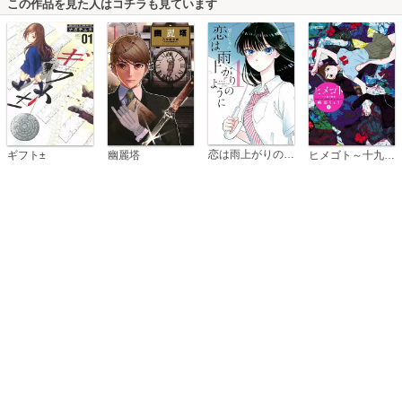
この作品を見た人はコチラも見ています
恋は雨上がりのように
ギフト±
幽麗塔
ヒメゴト～十九歳の制服～