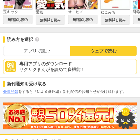
玉キック
オニヒメ
ねこみち
愛気
無料試し読み
無料試し読み
無料試し読み
無料試し読み
読み方を選択
アプリで読む
ウェブで読む
専用アプリのダウンロード
サクサクまんがを読めて多機能！
新刊通知を受け取る
会員登録
をすると「C.U.B 番外編」新刊配信のお知らせが受け取れます。