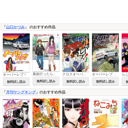
「
山口かつみ
」 のおすすめ作品
風俗行ったら人生変わったwww
クロスオーバーレブ！
オーバーレブ！90'ｓ―音速の美少女たち―
オーバーレブ！
無料試し読み
無料試し読み
無料試し読み
無料試し読み
「
月刊ヤングキング
」のおすすめ作品