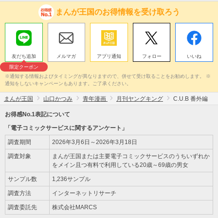
まんが王国のお得情報を受け取ろう
友だち追加
メルマガ
アプリ通知
フォロー
いいね
限定クーポン
※通知する情報およびタイミングが異なりますので、併せて受け取ることをお勧めします。 ※
通知をしないキャンペーンもあります。ご了承ください。
まんが王国
山口かつみ
青年漫画
月刊ヤングキング
C.U.B 番外編
お得感No.1表記について
「電子コミックサービスに関するアンケート」
調査期間
2026年3月6日～2026年3月18日
調査対象
まんが王国または主要電子コミックサービスのうちいずれか
をメイン且つ有料で利用している20歳～69歳の男女
サンプル数
1,236サンプル
調査方法
インターネットリサーチ
調査委託先
株式会社MARCS