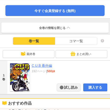
今すぐ会員登録する (無料)
全巻の情報を
閉じる
巻一覧
コマ一覧
最終巻
まとめ買い
C.U.B 番外編
192ページ
|
500pt
1
巻
試し読み
購入する
おすすめ作品