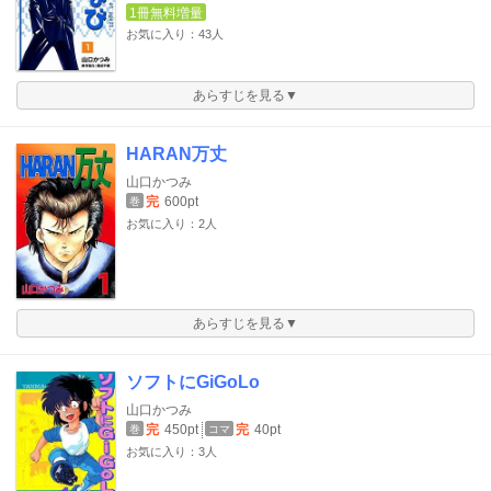
1冊無料増量
お気に入り：43人
あらすじを見る▼
HARAN万丈
山口かつみ
完
600pt
巻
お気に入り：2人
あらすじを見る▼
ソフトにGiGoLo
山口かつみ
完
450pt
完
40pt
巻
コマ
お気に入り：3人