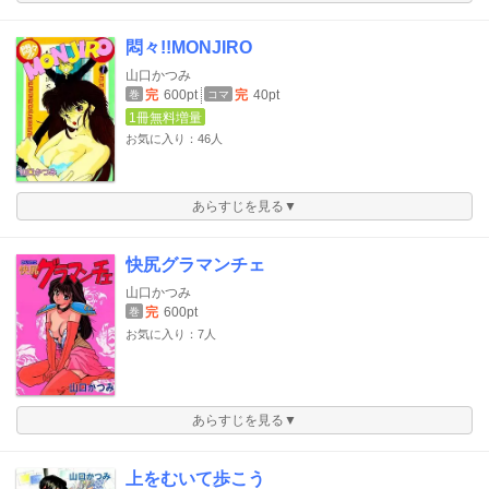
悶々!!MONJIRO
山口かつみ
完
600pt
完
40pt
巻
コマ
1冊無料増量
お気に入り：46人
あらすじを見る▼
快尻グラマンチェ
山口かつみ
完
600pt
巻
お気に入り：7人
あらすじを見る▼
上をむいて歩こう