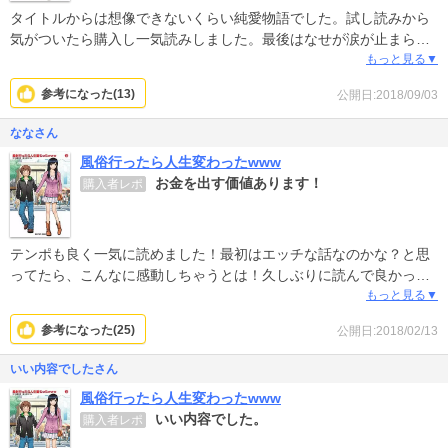
タイトルからは想像できないくらい純愛物語でした。試し読みから
気がついたら購入し一気読みしました。最後はなせが涙が止まらな
くて久々に良いマンガに出会えたなぁと思いました。
もっと見る▼
参考になった(
13
)
公開日:2018/09/03
ななさん
風俗行ったら人生変わったwww
お金を出す価値あります！
購入者レポ
テンポも良く一気に読めました！最初はエッチな話なのかな？と思
ってたら、こんなに感動しちゃうとは！久しぶりに読んで良かった
と思えた漫画です。お金を出す価値あり！オススメです！
もっと見る▼
参考になった(
25
)
公開日:2018/02/13
いい内容でしたさん
風俗行ったら人生変わったwww
いい内容でした。
購入者レポ