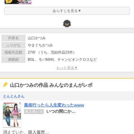
あらすじを見る▼
作家名
山口かつみ
ふりがな
やまぐちかつみ
掲載作品数
27作 （うち、完結作品23作）
掲載紙
BGL、モバMAN、チャンピオンクロスなど
もっと見る▼
山口かつみの作品 みんなのまんがレポ
とんとんさん
風俗行ったら人生変わったwww
いつの間にか…
購入者レポ
消えていた、購入履歴…