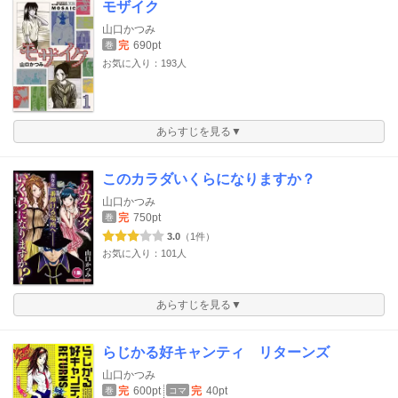
モザイク
山口かつみ
完
690pt
巻
お気に入り：193人
あらすじを見る▼
このカラダいくらになりますか？
山口かつみ
完
750pt
巻
3.0
（1件）
お気に入り：101人
あらすじを見る▼
らじかる好キャンティ リターンズ
山口かつみ
完
600pt
完
40pt
巻
コマ