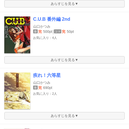
あらすじを見る▼
C.U.B 番外編 2nd
山口かつみ
完
500pt
完
50pt
巻
コマ
お気に入り：4人
あらすじを見る▼
疾れ！六等星
山口かつみ
完
690pt
巻
お気に入り：2人
あらすじを見る▼