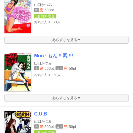
山口かつみ
完
600pt
巻
1冊無料増量
お気に入り：21人
あらすじを見る▼
Mon ! もん !! 悶 !!!
山口かつみ
完
500pt
完
50pt
巻
コマ
お気に入り：39人
あらすじを見る▼
C.U.B
山口かつみ
完
500pt
完
50pt
巻
コマ