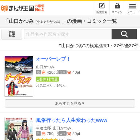
新規登録
ログイン
メニュー
「山口かつみ
」の漫画・コミック一覧
（やまぐちかつみ）
詳細
検索
"山口かつみ"
の検索結果
1～27件/全27件
オーバーレブ！
山口かつみ
完
420pt
完
40pt
巻
コマ
1冊無料増量
お気に入り：146人
あらすじを見る▼
風俗行ったら人生変わったwww
＠遼太郎
山口かつみ
完
750pt
完
50pt
巻
コマ