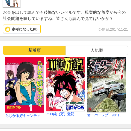
お金を出して読んでも後悔ないレベルです。現実的な角度から今の
社会問題を映していますね。皆さんも読んで見てはいかが？
参考になった(
8
)
公開日:2017/11/21
新着順
人気順
エロ純（万）遊記
オーバーレブ！90'ｓ―音速の美少女たち―
らじかる好キャンティ