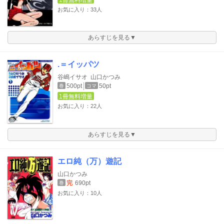
1冊無料増量
お気に入り：33人
あらすじを見る▼
.＝イッパツ
谷嶋イサオ
山口かつみ
500pt
50pt
巻
コマ
1冊無料増量
お気に入り：22人
あらすじを見る▼
エロ純（万）遊記
山口かつみ
完
690pt
巻
お気に入り：10人