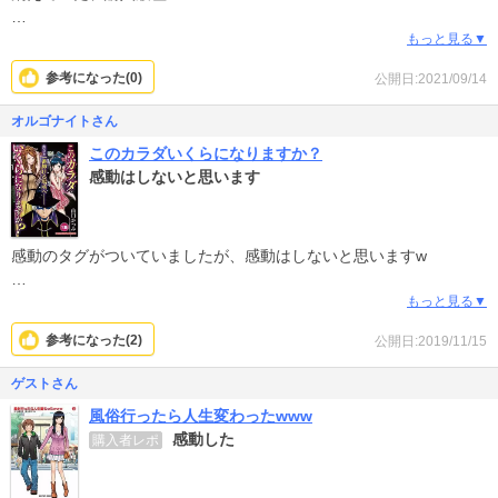
…それはさておき。何度みても良い話。本当に純愛物語。久しぶり
もっと見る▼
に見た私としては、２chから始まったスレを、実際マンガにする話
参考になった(
0
)
公開日:2021/09/14
が来たとき、当時の原作者さんは、色々考えたのかなぁ~とも思っ
た。(それとも案外即答？ｗ)
オルゴナイトさん
このカラダいくらになりますか？
そして、マンガになる期間とスレ建てた期間をおおよそに考えて、
感動はしないと思います
原作者さんはアラフォーになってるかな？主人公達のその後のこと
も気になります。結婚して、お子さんも居て、幸せになってると願
います。
感動のタグがついていましたが、感動はしないと思いますw
リアルさはなく、漫画という感じです。
もっと見る▼
参考になった(
2
)
公開日:2019/11/15
一話目の女性は、普通の日払いバイトを探していましたが、いつの
間にか風俗店で働くことになりました。
ゲストさん
風俗行ったら人生変わったwww
感動した
購入者レポ