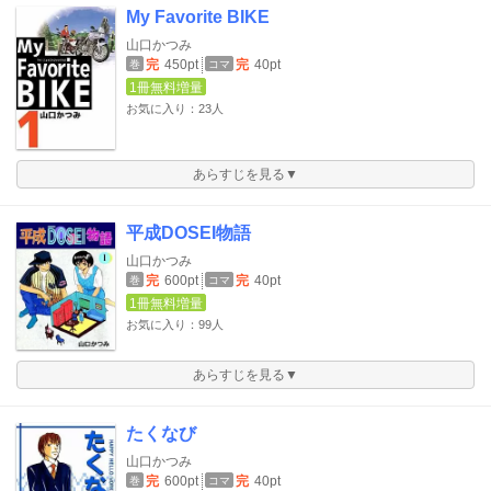
My Favorite BIKE
山口かつみ
完
450pt
完
40pt
巻
コマ
1冊無料増量
お気に入り：23人
あらすじを見る▼
平成DOSEI物語
山口かつみ
完
600pt
完
40pt
巻
コマ
1冊無料増量
お気に入り：99人
あらすじを見る▼
たくなび
山口かつみ
完
600pt
完
40pt
巻
コマ