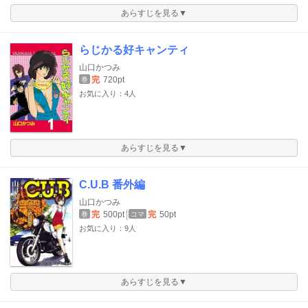
あらすじを見る▼
らじかる好キャンティ
山口かつみ
完
720pt
巻
お気に入り：4人
あらすじを見る▼
C.U.B 番外編
山口かつみ
完
500pt
完
50pt
巻
コマ
お気に入り：9人
あらすじを見る▼