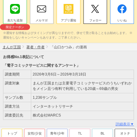
友だち追加
メルマガ
アプリ通知
フォロー
いいね
限定クーポン
※通知する情報およびタイミングが異なりますので、併せて受け取ることをお勧めします。 ※
通知をしないキャンペーンもあります。ご了承ください。
まんが王国
著者・作者
「山口かつみ」の漫画
お得感No.1表記について
「電子コミックサービスに関するアンケート」
調査期間
2026年3月6日～2026年3月18日
調査対象
まんが王国または主要電子コミックサービスのうちいずれか
をメイン且つ有料で利用している20歳～69歳の男女
サンプル数
1,236サンプル
調査方法
インターネットリサーチ
調査委託先
株式会社MARCS
詳細表示▼
トップ
女性/少女
青年/少年
TL
BL
オトナ