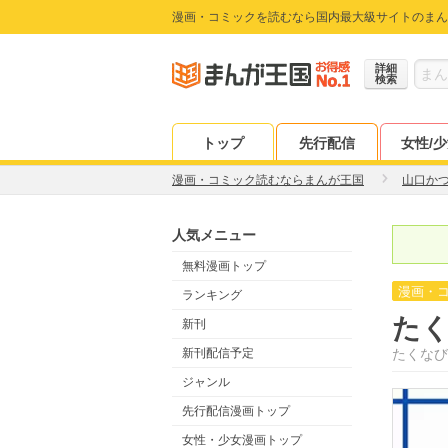
漫画・コミックを読むなら国内最大級サイトのまん
詳細
検索
トップ
先行配信
女性/
漫画・コミック読むならまんが王国
山口か
人気メニュー
無料漫画トップ
漫画・
ランキング
た
新刊
新刊配信予定
たくなび
ジャンル
先行配信漫画トップ
女性・少女漫画トップ