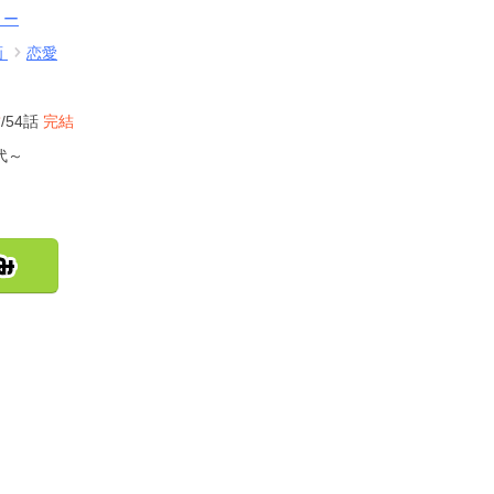
リー
画
恋愛
結
/54話
完結
代～