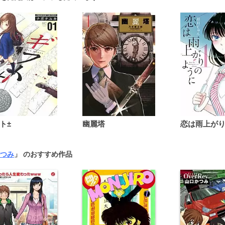
ト±
幽麗塔
つみ
」 のおすすめ作品