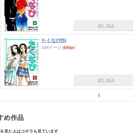
試し読み
たくなび(5)
194ページ |
600pt
試し読み
1
すめ作品
を見た人はコチラも見ています