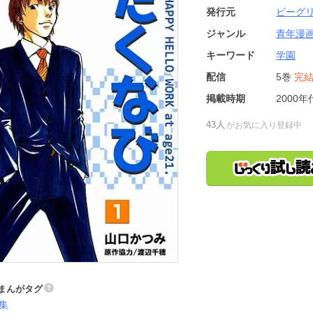
発行元
ビーグ
ジャンル
青年漫
キーワード
学園
配信
5巻
完
掲載時期
2000年
43人
がお気に入り登録中
まんがタグ
集