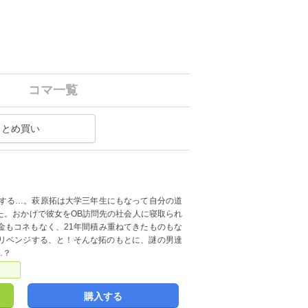
コマ一覧
まとめ買い
をする…。萩原拓は大学三年生にもなって自分の道
た。おかげで彼女をOB訪問先の社会人に寝取られ
金もコネもなく、21年間積み重ねてきたものもな
リベンジする、と！そんな拓のもとに、謎の男達
…？
購入する