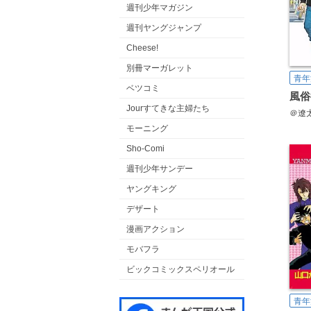
週刊少年マガジン
週刊ヤングジャンプ
Cheese!
別冊マーガレット
青年
ベツコミ
Jourすてきな主婦たち
＠遼
モーニング
Sho-Comi
週刊少年サンデー
ヤングキング
デザート
漫画アクション
モバフラ
ビックコミックスペリオール
青年