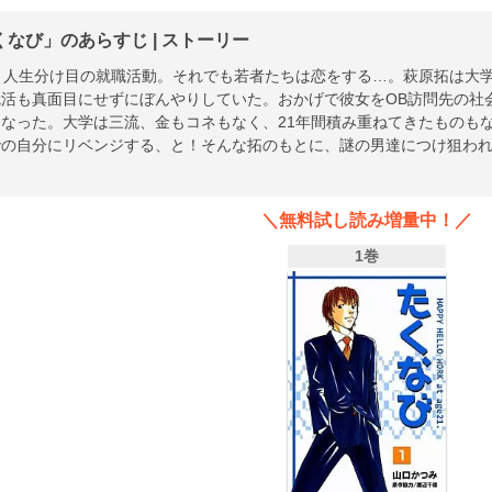
くなび」のあらすじ | ストーリー
歳、人生分け目の就職活動。それでも若者たちは恋をする…。萩原拓は大
就活も真面目にせずにぼんやりしていた。おかげで彼女をOB訪問先の社
になった。大学は三流、金もコネもなく、21年間積み重ねてきたものも
での自分にリベンジする、と！そんな拓のもとに、謎の男達につけ狙わ
？
＼無料試し読み増量中！／
1巻