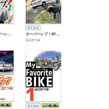
青年漫画
クロスオーバーレブ！
オーバーレブ！90'ｓ―音速の美少女たち―
山口かつみ
青年漫画