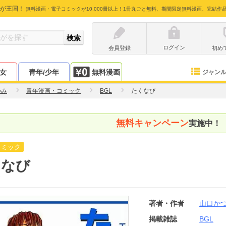
が王国！
無料漫画・電子コミックが10,000冊以上！1冊丸ごと無料、期間限定無料漫画、完結作
ログイン
会員登録
初め
少女
青年/少年
無料漫画
ジャン
つみ
青年漫画・コミック
BGL
たくなび
無料キャンペーン
実施中！
コミック
くなび
著者・作者
山口か
掲載雑誌
BGL