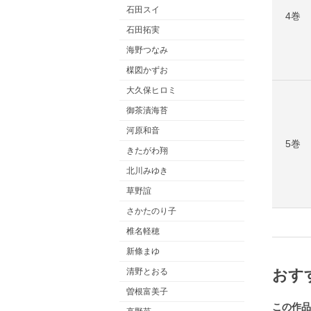
石田スイ
4巻
石田拓実
海野つなみ
楳図かずお
大久保ヒロミ
御茶漬海苔
河原和音
5巻
きたがわ翔
北川みゆき
草野誼
さかたのり子
椎名軽穂
新條まゆ
清野とおる
おす
曽根富美子
この作品