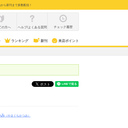
品から新刊まで多数配信！
チェック履歴
ての方へ
ヘルプ/よくある質問
ル
ランキング
新刊
来店ポイント
つみ
（やまぐちかつみ）