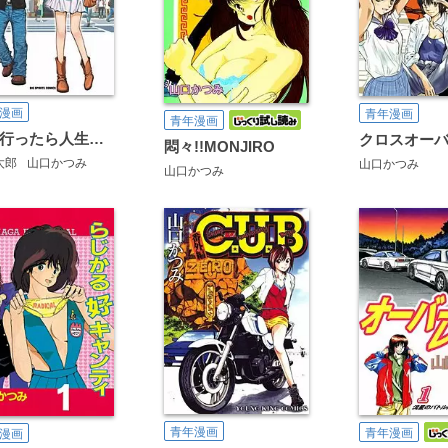
漫画
青年漫画
青年漫画
風俗行ったら人生変わったwww
悶々!!MONJIRO
太郎
山口かつみ
山口かつみ
山口かつみ
青年漫画
青年漫画
漫画