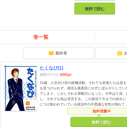
無料で読む
巻一覧
最終巻
たくなび(1)
202ページ |
600pt
21歳、人生分け目の就職活動。それでも若者たちは恋
も見つけられず、就活も真面目にせずにぼんやりしてい
てしまう。しかしそれが原動力になった。大学は三流、
し。それでも拓は宣言する。この就活で今までの自分に
につけ狙われていている就活中の不思議な女性が現れて
無料増量中
無料で読む