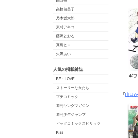
高野苺
高橋留美子
乃木坂太郎
東村アキコ
藤沢とおる
真島ヒロ
矢沢あい
人気の掲載雑誌
ギフ
BE・LOVE
ストーリーな女たち
「
山口か
プチコミック
週刊ヤングマガジン
週刊少年ジャンプ
ビッグコミックスピリッツ
Kiss