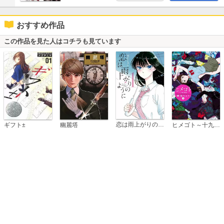
おすすめ作品
この作品を見た人はコチラも見ています
恋は雨上がりのように
ギフト±
幽麗塔
ヒメゴト～十九歳の制服～