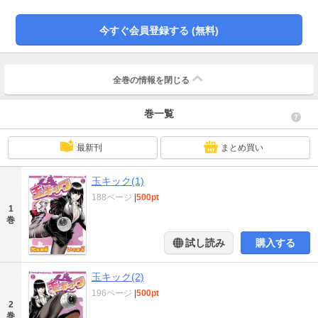
今すぐ会員登録する (無料)
全巻の情報を
閉じる
巻一覧
最新刊
まとめ買い
玉キック(1)
188ページ
|
500pt
1
巻
試し読み
購入する
玉キック(2)
196ページ
|
500pt
2
巻