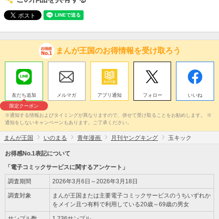
まんが王国のお得情報を受け取ろう
友だち追加
メルマガ
アプリ通知
フォロー
いいね
限定クーポン
※通知する情報およびタイミングが異なりますので、併せて受け取ることをお勧めします。 ※
通知をしないキャンペーンもあります。ご了承ください。
まんが王国
いのまる
青年漫画
月刊ヤングキング
玉キック
お得感No.1表記について
「電子コミックサービスに関するアンケート」
調査期間
2026年3月6日～2026年3月18日
調査対象
まんが王国または主要電子コミックサービスのうちいずれか
をメイン且つ有料で利用している20歳～69歳の男女
サンプル数
1,236サンプル