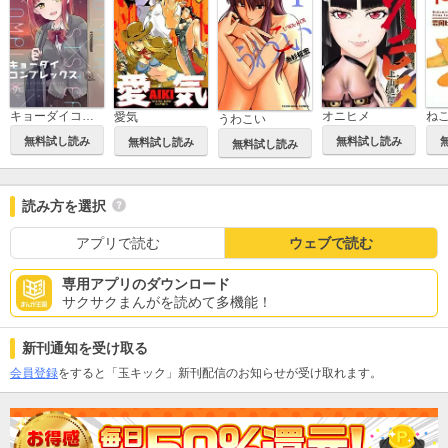
キョーダイコンプレックス
オニヒメ
ね
愛気
うわこい
無料試し読み
無料試し読み
無料試し読み
無料試し読み
読み方を選択
アプリで読む
ウェブで読む
専用アプリのダウンロード
サクサクまんがを読めて多機能！
新刊通知を受け取る
会員登録
をすると「玉キック」新刊配信のお知らせが受け取れます。