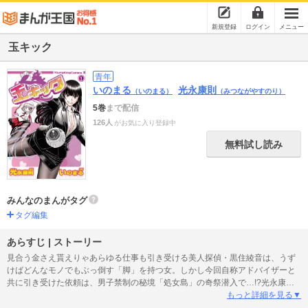
新規登録
ログイン
メニュー
玉キック
青年
いのまる
光永康則
（いのまる）
（みつながやすのり）
5巻
まで配信
126人
がお気に入り登録中
無料試し読み
みんなのまんがタグ
タグ編集
あらすじ | ストーリー
見合う金さえ貰えりゃあらゆる仕事も引き受ける美人探偵・黒住綾音は、うず
けばどんなモノでもぶっ倒す「脚」を持つ女。しかし今回自称アドバイザーと
共に引き受けた依頼は、男子禁制の秘境「処女島」の奇祭潜入で…!?光永康則
原作の探偵ストーリー！
もっと詳細を見る▼