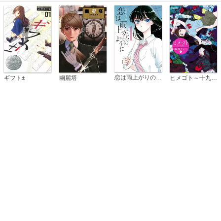
恋は雨上がりのように
ギフト±
幽麗塔
ヒメゴト～十九歳の制服～