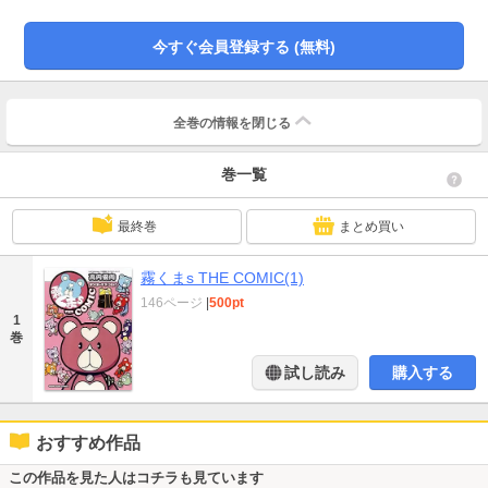
今すぐ会員登録する (無料)
全巻の情報を
閉じる
巻一覧
最終巻
まとめ買い
霧くまs THE COMIC(1)
146ページ
|
500pt
1
巻
試し読み
購入する
おすすめ作品
この作品を見た人はコチラも見ています