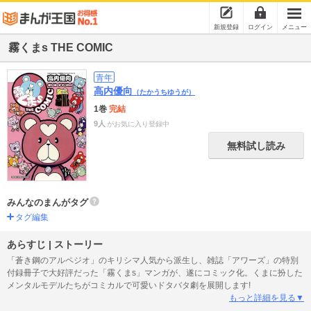
新規登録
ログイン
メニュー
霧くまs THE COMIC
青年
高内優向
（たかうちゆうが）
1巻
完結
9人
がお気に入り登録中
無料試し読み
みんなのまんがタグ
タグ編集
あらすじ | ストーリー
「蒼き鋼のアルペジオ」のキリシマ人気から派生し、雑誌「アワーズ」の特別
付録冊子で大好評だった「霧くまs」マンガが、遂にコミック化。くまに扮した
メンタルモデルたちがコミカルで可愛いドタバタ劇を展開します!
もっと詳細を見る▼