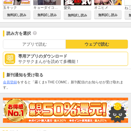
玉キック
キョーダイコンプレックス
オニヒメ
ね
愛気
無料試し読み
無料試し読み
無料試し読み
無料試し読み
読み方を選択
アプリで読む
ウェブで読む
専用アプリのダウンロード
サクサクまんがを読めて多機能！
新刊通知を受け取る
会員登録
をすると「霧くまs THE COMIC」新刊配信のお知らせが受け取れま
す。