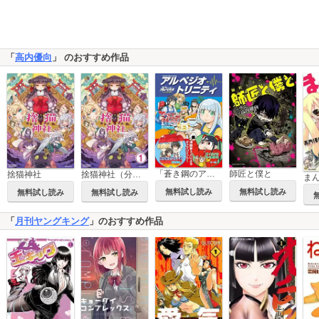
「
高内優向
」 のおすすめ作品
「蒼き鋼のアルペジオ」アンソロジーコミック アルペジオ・トリニティ
師匠と僕と
捨猫神社
捨猫神社（分冊版）
ま
無料試し読み
無料試し読み
無料試し読み
無料試し読み
「
月刊ヤングキング
」のおすすめ作品