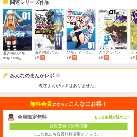
関連シリーズ作品
ソルティ・ロード
クロスライン
蒼き鋼のアルペジオ OFFICIAL BOOK～戦闘詳報2059～
蒼き鋼のアルペジオ
3巻
完
2巻
完
1巻
1巻
完
30巻 / 168話
みんなのまんがレポ
現在まんがレポはありません。
無料会員
こんなにお得！
になると
会員限定無料
もっと無料が読める！
会員登録で無料増量
＼この他にも会員無料漫画がいっぱい／