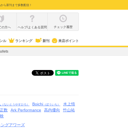
品から新刊まで多数配信！
チェック履歴
ての方へ
ヘルプ/よくある質問
ンル
ランキング
新刊
来店ポイント
ullets
弘
Boichi
水上悟
（ないとうやすひろ）
（ぼういち）
正数
Ark Performance
高内優向
竹山祐
映
キングアワーズ