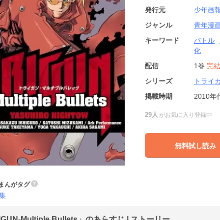
発行元
少年画
ジャンル
青年漫
キーワード
バトル
化
配信
1巻
完
シリーズ
トライ
掲載時期
2010年
29人
がお気に入り登録中
無料試し読み
まんがタグ
集
GUN-Multiple Bullets」のあらすじ | ストーリー