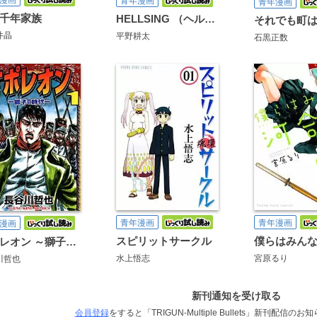
漫画
青年漫画
青年漫画
千年家族
HELLSING （ヘルシング）
井晶
平野耕太
石黒正数
青年漫画
青年漫画
漫画
スピリットサークル
僕らはみん
ナポレオン ～獅子の時代～
水上悟志
宮原るり
川哲也
新刊通知を受け取る
会員登録
をすると「TRIGUN-Multiple Bullets」新刊配信