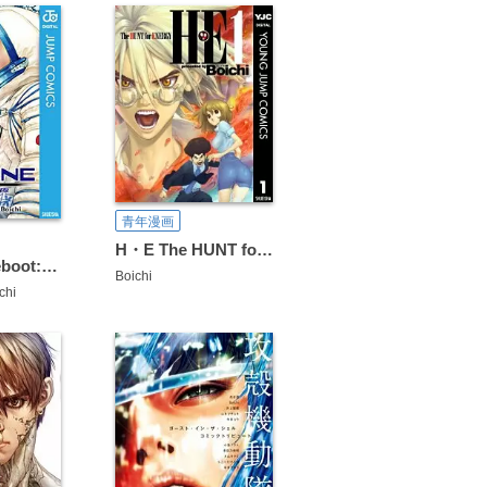
青年漫画
H・E The HUNT for ENERGY
Dr.STONE reboot:百夜
Boichi
chi