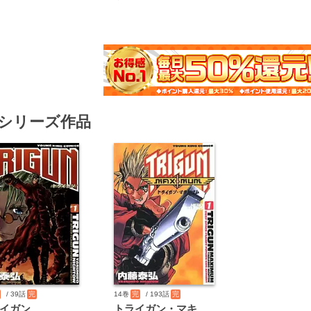
シリーズ作品
/ 39話
完
14巻
完
/ 193話
完
イガン
トライガン・マキシマム