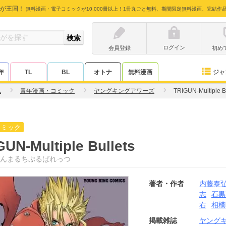
が王国！
無料漫画・電子コミックが10,000冊以上！1冊丸ごと無料、期間限定無料漫画、完結作
ログイン
会員登録
初め
ジャ
年
TL
BL
オトナ
無料漫画
弘
青年漫画・コミック
ヤングキングアワーズ
TRIGUN-Multiple B
コミック
GUN-Multiple Bullets
んまるちぷるばれっつ
著者・作者
内藤泰
志
石黒
右
相模
掲載雑誌
ヤング