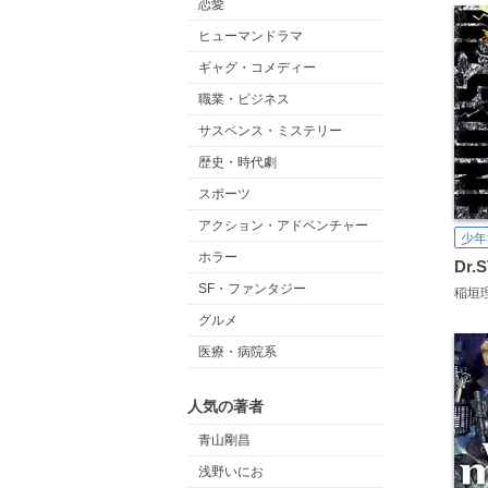
恋愛
ヒューマンドラマ
ギャグ・コメディー
職業・ビジネス
サスペンス・ミステリー
歴史・時代劇
スポーツ
アクション・アドベンチャー
少年
ホラー
Dr.
SF・ファンタジー
稲垣
グルメ
医療・病院系
人気の著者
青山剛昌
浅野いにお