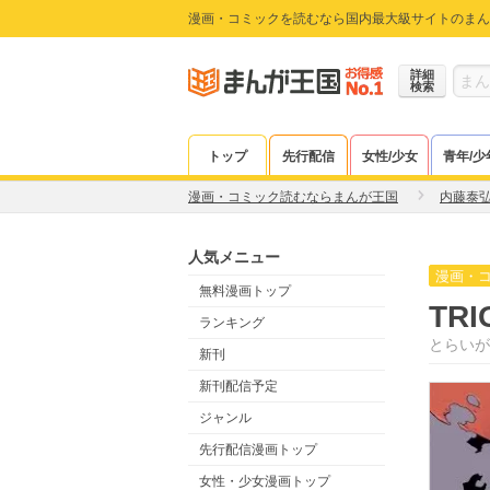
漫画・コミックを読むなら国内最大級サイトのまん
詳細
検索
トップ
先行配信
女性/少女
青年/少
漫画・コミック読むならまんが王国
内藤泰
人気メニュー
漫画・
無料漫画トップ
TRI
ランキング
とらいが
新刊
新刊配信予定
ジャンル
先行配信漫画トップ
女性・少女漫画トップ