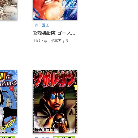
青年漫画
攻殻機動隊 ゴースト・イン・ザ・シェル コミックトリビュート
士郎正宗
平本アキラ
衣谷遊
Boichi
井上智徳
山本マサユ