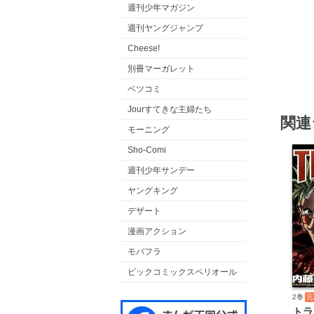
週刊少年マガジン
週刊ヤングジャンプ
Cheese!
別冊マーガレット
ベツコミ
Jourすてきな主婦たち
関連
モーニング
Sho-Comi
週刊少年サンデー
ヤングキング
デザート
漫画アクション
モバフラ
ビックコミックスペリオール
2巻
完
トラ