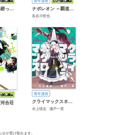
青年漫画
それでも町は廻っている
ナポレオン ～覇道進撃～
長谷川哲也
青年漫画
クライマックスネクロマンス
な河合荘
水上悟志
瀬戸一里
のお知らせが受け取れます。