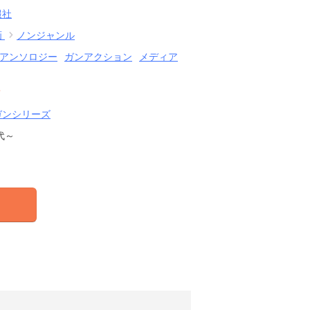
報社
画
ノンジャンル
アンソロジー
ガンアクション
メディア
結
ガンシリーズ
代～