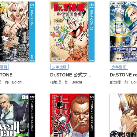
漫画
少年漫画
少年漫画
STONE
Dr.STONE 公式ファンブック 科学王国事典
理一郎
Boichi
稲垣理一郎
Boichi
稲垣理一郎
Boi