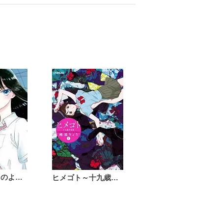
恋は雨上がりのように
ヒメゴト～十九歳の制服～