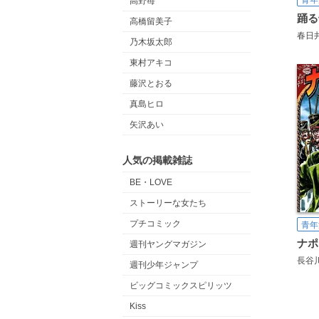
青年
高野苺
踊る
高橋留美子
春日
乃木坂太郎
東村アキコ
藤沢とおる
真島ヒロ
矢沢あい
人気の掲載雑誌
BE・LOVE
ストーリーな女たち
プチコミック
青年
週刊ヤングマガジン
長谷
週刊少年ジャンプ
ビッグコミックスピリッツ
Kiss