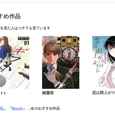
すめ作品
を見た人はコチラも見ています
ト±
幽麗塔
弘
」 「
Boichi
」
のおすすめ作品
…他