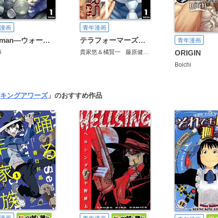
漫画
青年漫画
Wallman―ウォールマン―
テラフォーマーズ外伝 アシモフ
青年漫画
i
貴家悠＆橘賢一
藤原健市
Boichi
ORIGIN
Boichi
キングアワーズ
」のおすすめ作品