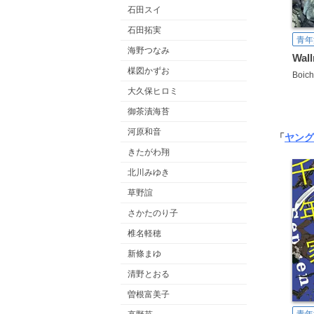
石田スイ
石田拓実
青年
海野つなみ
楳図かずお
Boich
大久保ヒロミ
御茶漬海苔
河原和音
「
ヤング
きたがわ翔
北川みゆき
草野誼
さかたのり子
椎名軽穂
新條まゆ
清野とおる
曽根富美子