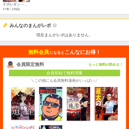
ナポレオン ～覇道進撃～
27巻 / 159話
みんなのまんがレポ
現在まんがレポはありません。
無料会員
こんなにお得！
になると
会員限定無料
もっと無料が読める！
会員登録で無料増量
＼この他にも会員無料漫画がいっぱい／