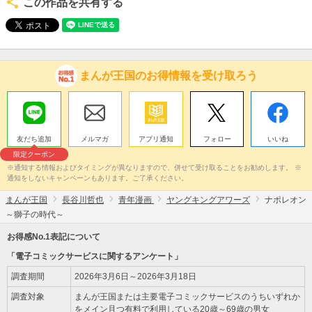
この作品を共有する
まんが王国のお得情報を受け取ろう
友だち追加
メルマガ
アプリ通知
フォロー
いいね
限定クーポン
※通知する情報およびタイミングが異なりますので、併せて受け取ることをお勧めします。 ※
通知をしないキャンペーンもあります。ご了承ください。
まんが王国
長谷川哲也
青年漫画
ヤングキングアワーズ
ナポレオン
～獅子の時代～
お得感No.1表記について
「電子コミックサービスに関するアンケート」
調査期間
2026年3月6日～2026年3月18日
調査対象
まんが王国または主要電子コミックサービスのうちいずれか
をメイン且つ有料で利用している20歳～69歳の男女