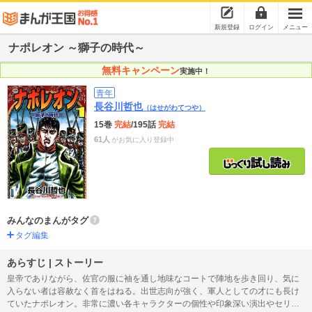
新規登録
ログイン
メニュー
ナポレオン ～獅子の時代～
無料キャンペーン
実施中！
青年
長谷川哲也
（はせがわてつや）
15巻
完結
/195話
完結
61人
がお気に入り登録中
みんなのまんがタグ
タグ編集
あらすじ | ストーリー
皇帝でありながら、佐官の服に袖を通し地味なコートで陣地を歩き回り、気に
入らない者は容赦なく首をはねる。出世志向が強く、軍人としての才にも長け
ていたナポレオン。非常に濃い各キャラクターの個性や印象深い演出やセリフ