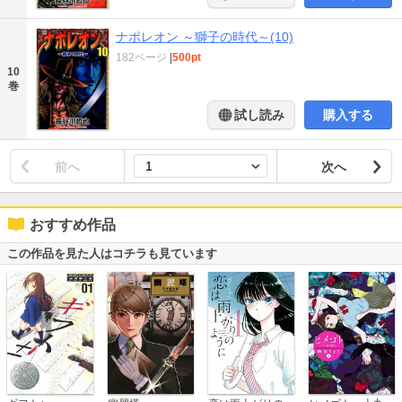
ナポレオン ～獅子の時代～(10)
182ページ
|
500pt
10
巻
試し読み
購入する
前へ
次へ
おすすめ作品
この作品を見た人はコチラも見ています