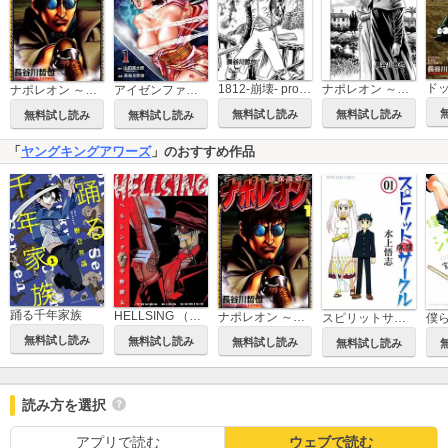
1812-崩壊- prototype ナポレオン ～獅子の時代～
ナポレオン ～獅子の時代～ ミュラ外伝 色僧
ナポレオン ～覇道進撃～
アイゼンファウスト 天保忍者伝
無料試し読み
無料試し読み
無料試し読み
無料試し読み
「
ヤングキングアワーズ
」のおすすめ作品
踊る千年家族
HELLSING （ヘルシング）
ナポレオン ～覇道進撃～
スピリットサークル
無料試し読み
無料試し読み
無料試し読み
無料試し読み
読み方を選択
アプリで読む
ウェブで読む