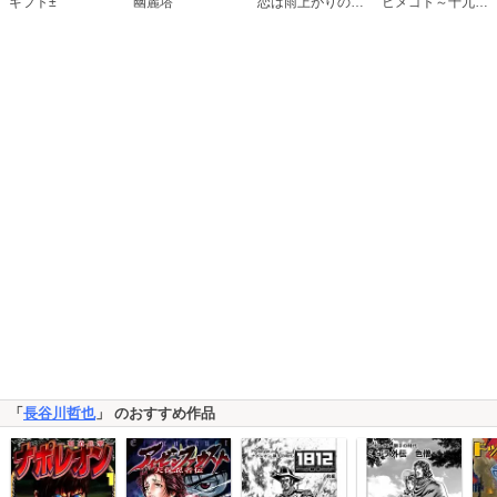
恋は雨上がりのように
ギフト±
幽麗塔
ヒメゴト～十九歳の制服～
「
長谷川哲也
」 のおすすめ作品