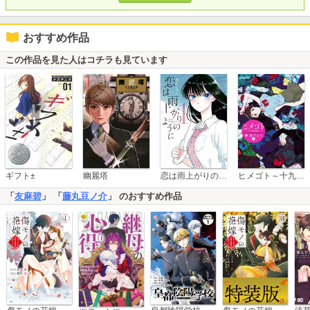
おすすめ作品
この作品を見た人はコチラも見ています
恋は雨上がりのように
ギフト±
幽麗塔
ヒメゴト～十九歳の制服～
「
友麻碧
」 「
藤丸豆ノ介
」 のおすすめ作品