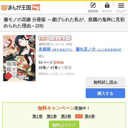
新規登録
ログイン
メニュー
傷モノの花嫁 分冊版 ～虐げられた私が、皇國の鬼神に見初
められた理由～(28)
女性
ベストセラー
週間女性ランキング
25位
友麻碧
藤丸豆ノ介
（ゆうまみどり）
（ふじまるまめのす
け）
51ページ
|
190pt
28巻
／ 47巻
まで配信
5030人
がお気に入り登録中
無料試し読み
購入する
無料キャンペーン
実施中！
第1巻
第2巻
第3巻
第4巻
会員
無料はコチラ