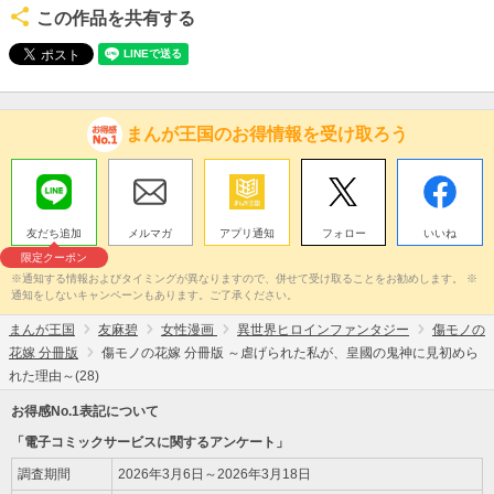
この作品を共有する
まんが王国のお得情報を受け取ろう
友だち追加
メルマガ
アプリ通知
フォロー
いいね
限定クーポン
※通知する情報およびタイミングが異なりますので、併せて受け取ることをお勧めします。 ※
通知をしないキャンペーンもあります。ご了承ください。
まんが王国
友麻碧
女性漫画
異世界ヒロインファンタジー
傷モノの
花嫁 分冊版
傷モノの花嫁 分冊版 ～虐げられた私が、皇國の鬼神に見初めら
れた理由～(28)
お得感No.1表記について
「電子コミックサービスに関するアンケート」
調査期間
2026年3月6日～2026年3月18日