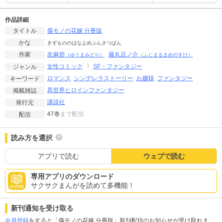
作品詳細
傷モノの花嫁 分冊版
タイトル
かな
きずもののはなよめぶんさつばん
友麻碧
藤丸豆ノ介
作家
（ゆうまみどり）
（ふじまるまめのすけ）
女性コミック
SF・ファンタジー
ジャンル
ロマンス
シンデレラストーリー
お嬢様
ファンタジー
キーワード
異世界ヒロインファンタジー
掲載雑誌
講談社
発行元
47巻
まで配信
配信
読み方を選択
アプリで読む
ウェブで読む
専用アプリのダウンロード
サクサクまんがを読めて多機能！
新刊通知を受け取る
会員登録
をすると「傷モノの花嫁 分冊版」新刊配信のお知らせが受け取れま