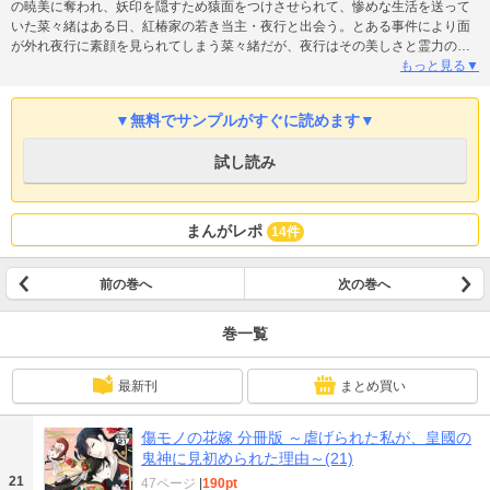
の暁美に奪われ、妖印を隠すため猿面をつけさせられて、惨めな生活を送って
いた菜々緒はある日、紅椿家の若き当主・夜行と出会う。とある事件により面
が外れ夜行に素顔を見られてしまう菜々緒だが、夜行はその美しさと霊力の高
さに興味を持ち――。【第28話「大江戸花火大会」を収録】
もっと見る▼
▼無料でサンプルがすぐに読めます▼
試し読み
まんがレポ
14件
前の巻へ
次の巻へ
巻一覧
最新刊
まとめ買い
傷モノの花嫁 分冊版 ～虐げられた私が、皇國の
鬼神に見初められた理由～(21)
21
47ページ
|
190pt