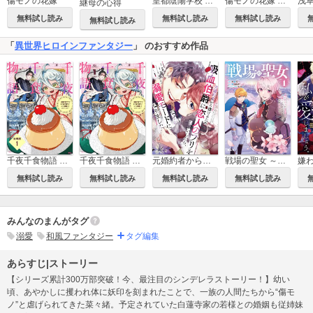
傷モノの花嫁
皇都陰陽学校 傷モノの花嫁 外伝 分冊版
傷モノの花嫁 特装版
継母の心得
無料試し読み
無料試し読み
無料試し読み
無料試し読み
「
異世界ヒロインファンタジー
」 のおすすめ作品
千夜千食物語 ～敗国の姫ですが氷の皇子殿下がどうも溺愛してくれています～ 分冊版
千夜千食物語 ～敗国の姫ですが氷の皇子殿下がどうも溺愛してくれています～
元婚約者から逃げるため吸血伯爵に恋人のフリをお願いしたら、なぜか溺愛モードになりました
戦場の聖女 ～妹の代わりに公爵騎士に嫁ぐことになりましたが、今は幸せです～
無料試し読み
無料試し読み
無料試し読み
無料試し読み
みんなのまんがタグ
溺愛
和風ファンタジー
タグ編集
あらすじ|ストーリー
【シリーズ累計300万部突破！今、最注目のシンデレラストーリー！】幼い
頃、あやかしに攫われ体に妖印を刻まれたことで、一族の人間たちから“傷モ
ノ”と虐げられてきた菜々緒。予定されていた白蓮寺家の若様との婚姻も従姉妹