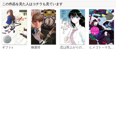
この作品を見た人はコチラも見ています
恋は雨上がりのように
ギフト±
幽麗塔
ヒメゴト～十九歳の制服～