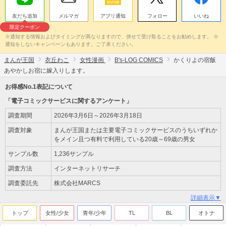
友だち追加
メルマガ
アプリ通知
フォロー
いいね
限定クーポン
※通知する情報およびタイミングが異なりますので、併せて受け取ることをお勧めします。 ※
通知をしないキャンペーンもあります。ご了承ください。
まんが王国
衣丘わこ
女性漫画
B's-LOG COMICS
かくりよの宿飯
あやかしお宿に嫁入りします。
お得感No.1表記について
「電子コミックサービスに関するアンケート」
調査期間
2026年3月6日～2026年3月18日
調査対象
まんが王国または主要電子コミックサービスのうちいずれか
をメイン且つ有料で利用している20歳～69歳の男女
サンプル数
1,236サンプル
調査方法
インターネットリサーチ
調査委託先
株式会社MARCS
詳細表示▼
トップ
女性/少女
青年/少年
TL
BL
オトナ