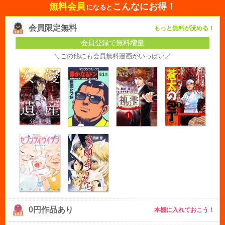
無料会員
こんなにお得！
になると
会員限定無料
もっと無料が読める！
会員登録で無料増量
＼この他にも会員無料漫画がいっぱい／
0円作品あり
本棚に入れておこう！