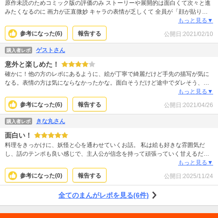
原作未読のためコミック版の評価のみ ストーリーや展開的は面白くて次々と進
みたくなるのに 画力が正直微妙 キャラの表情が乏しくて 全員が「顔が貼り付
けた偽物のよう」 時々驚くレベルでデッサン狂うのでこの評価
もっと見る▼
参考になった(
6
)
報告する
公開日:
2021/02/10
ゲストさん
購入者レポ
意外と楽しめた！
確かに！他の方のレポにあるように、絵が丁寧で綺麗だけど手先の描写が気に
なる。表情の方は気にならなかったかな。面白そうだけど途中でダレそう、そ
う思って読み始めたらサクサク読めてしまった。続きが出たら読むと思う。
もっと見る▼
参考になった(
6
)
報告する
公開日:
2021/04/26
きな丸さん
購入者レポ
面白い！
料理をきっかけに、妖怪と心を通わせていくお話。 私は絵も好きな雰囲気だ
し、話のテンポも良い感じで、主人公が信念を持って頑張っていく甘えるだけ
ではない内容も気に入ってる。 でも、試し読みが、目次のところまでなので、
もっと見る▼
どんな話か全くわからないのが勿体無いと思った。もう少し本編が読めるよう
参考になった(
0
)
報告する
公開日:
2025/11/24
にすれば、購入者も増えるだろうに。
全てのまんがレポを見る(6件)