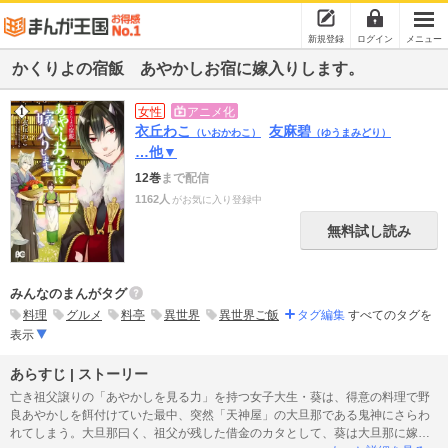
新規登録
ログイン
メニュー
かくりよの宿飯 あやかしお宿に嫁入りします。
女性
アニメ化
衣丘わこ
友麻碧
（いおかわこ）
（ゆうまみどり）
…他▼
12巻
まで配信
1162人
がお気に入り登録中
無料試し読み
みんなのまんがタグ
料理
グルメ
料亭
異世界
異世界ご飯
タグ編集
すべてのタグを
表示
あらすじ | ストーリー
亡き祖父譲りの「あやかしを見る力」を持つ女子大生・葵は、得意の料理で野
良あやかしを餌付けていた最中、突然「天神屋」の大旦那である鬼神にさらわ
れてしまう。大旦那曰く、祖父が残した借金のカタとして、葵は大旦那に嫁入