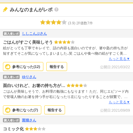
みんなのまんがレポ
(
3.9
)
評価数
7
件
ししこんぶさん
購入者レポ
ごはんがすごく美味しそう
絵がとっても丁寧でキレイで、話の内容も面白いのですが、箸や匙の持ち方が
短すぎてそこが気になってしまいました‥笑 ごはんや食べ物の絵がすごく美味
しそうです！
もっと見る▼
参考になった(
12
)
報告する
公開日:
2021/03/22
ゆりさん
購入者レポ
面白いけれど、お箸の持ち方が…
ごはんが美味しそうで、お料理の勉強にもなります！ ただ、同じエピソード内
で登場人物のお箸を持つ手が右になったり左になったりすることが頻繁で、気
になります。 既にレポートされている方もいらっしゃいますが、お箸をすごく
もっと見る▼
短く持っていることも。。。 お料理の漫画なので、そのあたりは丁寧に書いて
参考になった(
7
)
報告する
公開日:
2021/09/09
いただきたいです。
斑猫さん
購入者レポ
コミック化