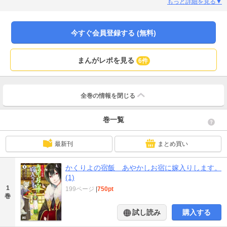
りしなくてはならないのだという。嫌がる葵は起死回生の策として、「天神
もっと詳細を見る▼
屋」で働いて借金を返済すると宣言してしまうのだが……。あやかしお宿を舞
台に繰り広げる、葵の細腕繁盛記!
今すぐ会員登録する (無料)
まんがレポを見る
6件
全巻の情報を
閉じる
巻一覧
最新刊
まとめ買い
かくりよの宿飯 あやかしお宿に嫁入りします。
(1)
1
199ページ
|
750pt
巻
試し読み
購入する