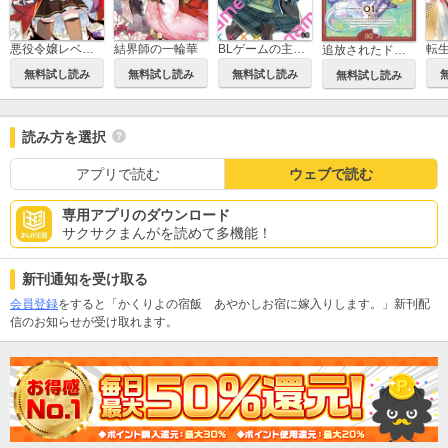
悪役令嬢レベル99 ～私は裏ボスですが魔王ではありません～
結界師の一輪華
BLゲームの主人公の弟であることに気がつきました
追放されたドラゴン好き令嬢は、北方辺境伯の愛に気づかない
無料試し読み
無料試し読み
無料試し読み
無料試し読み
読み方を選択
アプリで読む
ウェブで読む
専用アプリのダウンロード
サクサクまんがを読めて多機能！
新刊通知を受け取る
会員登録
をすると「かくりよの宿飯 あやかしお宿に嫁入りします。」新刊配
信のお知らせが受け取れます。