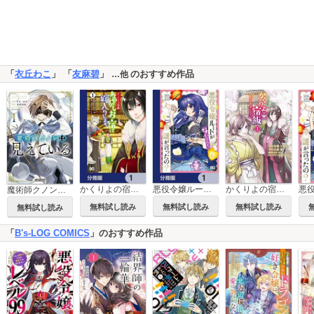
「
衣丘わこ
」 「
友麻碧
」
のおすすめ作品
…他
かくりよの宿飯 あやかしお宿に嫁入りします。【分冊版】
悪役令嬢ルートがないなんて、誰が言ったの？【分冊版】
かくりよの宿飯 あやかしお宿に嫁入りします。
魔術師クノンは見えている
無料試し読み
無料試し読み
無料試し読み
無料試し読み
「
B's-LOG COMICS
」のおすすめ作品