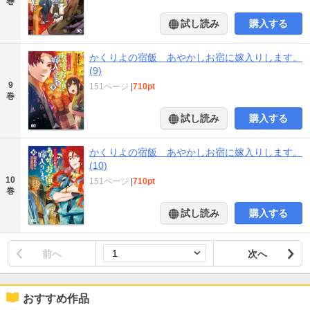
巻
試し読み
購入する
かくりよの宿飯 あやかしお宿に嫁入りします。
(9)
9
151ページ
|
710pt
巻
試し読み
購入する
かくりよの宿飯 あやかしお宿に嫁入りします。
(10)
10
151ページ
|
710pt
巻
試し読み
購入する
前へ
次へ
おすすめ作品