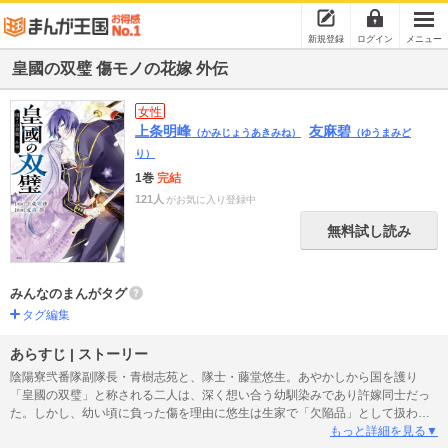
新規登録
ログイン
メニュー
皇國の双璧 傷モノの花嫁 外伝
女性
上条明峰
友麻碧
（かみじょうあきみね）
（ゆうまみど
り）
1巻
完結
121人
がお気に入り登録中
無料試し読み
みんなのまんがタグ
タグ編集
あらすじ | ストーリー
陰陽寮弐番隊副隊長・青樹志苑と、隊士・藤堂悠生。あやかしから国を護り
「皇國の双璧」と称される二人は、深く想い合う幼馴染みであり許嫁同士だっ
た。しかし、幼い頃に負った傷を理由に悠生は生家で「欠陥品」として扱わ
れ、非情にも最愛の志苑の許嫁の座を妹・鈴音に奪われてしまう。複雑な想い
もっと詳細を見る▼