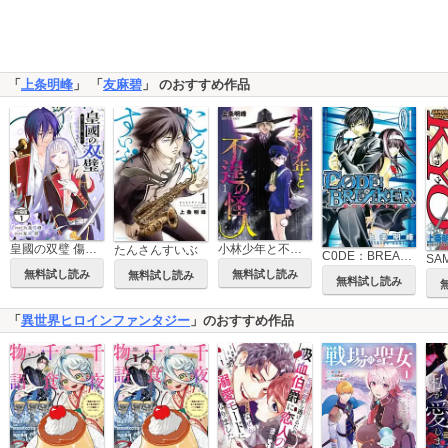
「
上条明峰
」 「
友麻碧
」 のおすすめ作品
皇國の双璧 傷モノの花嫁 外伝 分冊版
小林少年と不逞の怪人
たんさんすいぶ
C0DE：BREAKER
無料試し読み
無料試し読み
無料試し読み
無料試し読み
「
異世界ヒロインファンタジー
」のおすすめ作品