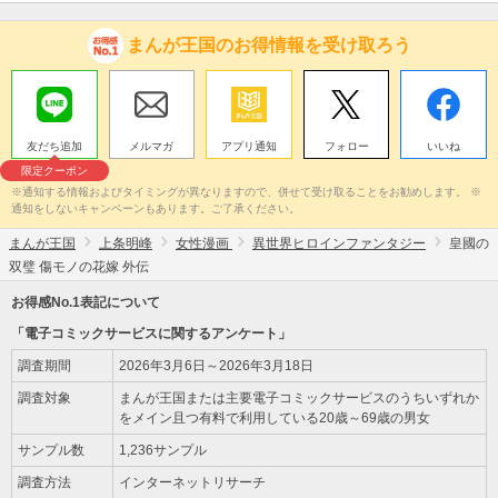
まんが王国のお得情報を受け取ろう
友だち追加
メルマガ
アプリ通知
フォロー
いいね
限定クーポン
※通知する情報およびタイミングが異なりますので、併せて受け取ることをお勧めします。 ※
通知をしないキャンペーンもあります。ご了承ください。
まんが王国
上条明峰
女性漫画
異世界ヒロインファンタジー
皇國の
双璧 傷モノの花嫁 外伝
お得感No.1表記について
「電子コミックサービスに関するアンケート」
調査期間
2026年3月6日～2026年3月18日
調査対象
まんが王国または主要電子コミックサービスのうちいずれか
をメイン且つ有料で利用している20歳～69歳の男女
サンプル数
1,236サンプル
調査方法
インターネットリサーチ