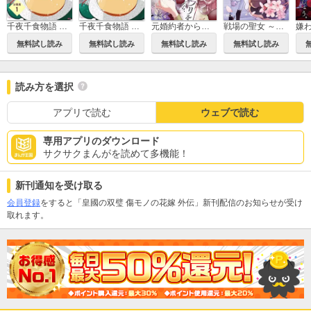
千夜千食物語 ～敗国の姫ですが氷の皇子殿下がどうも溺愛してくれています～ 分冊版
千夜千食物語 ～敗国の姫ですが氷の皇子殿下がどうも溺愛してくれています～
元婚約者から逃げるため吸血伯爵に恋人のフリをお願いしたら、なぜか溺愛モードになりました
戦場の聖女 ～妹の代わりに公爵騎士に嫁ぐことになりましたが、今は幸せです～
無料試し読み
無料試し読み
無料試し読み
無料試し読み
読み方を選択
アプリで読む
ウェブで読む
専用アプリのダウンロード
サクサクまんがを読めて多機能！
新刊通知を受け取る
会員登録
をすると「皇國の双璧 傷モノの花嫁 外伝」新刊配信のお知らせが受け
取れます。