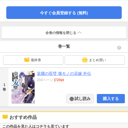
を抱える悠生だが、志苑と鈴音の結納の日は迫っていて――。
今すぐ会員登録する (無料)
全巻の情報を
閉じる
巻一覧
最終巻
まとめ買い
皇國の双璧 傷モノの花嫁 外伝
204ページ
|
720pt
1
巻
試し読み
購入する
おすすめ作品
この作品を見た人はコチラも見ています