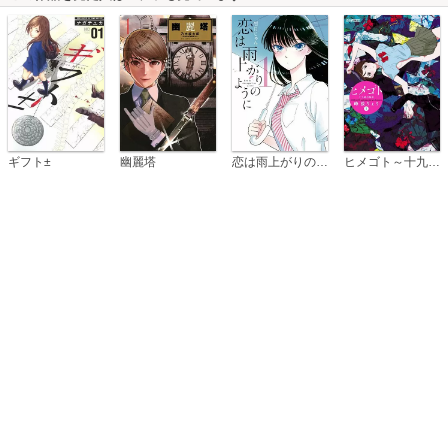
恋は雨上がりのように
ギフト±
幽麗塔
ヒメゴト～十九歳の制服～