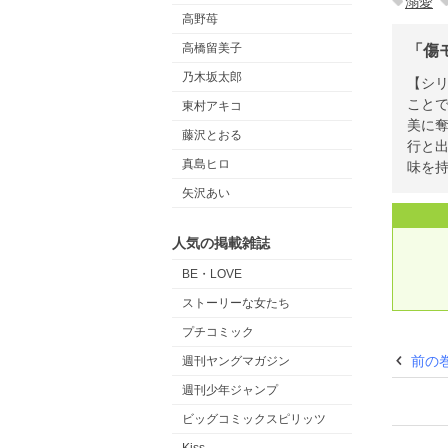
溺愛
高野苺
高橋留美子
「傷
乃木坂太郎
【シリ
ことで
東村アキコ
美に
藤沢とおる
行と
真島ヒロ
味を持
矢沢あい
人気の掲載雑誌
BE・LOVE
ストーリーな女たち
プチコミック
前の
週刊ヤングマガジン
週刊少年ジャンプ
ビッグコミックスピリッツ