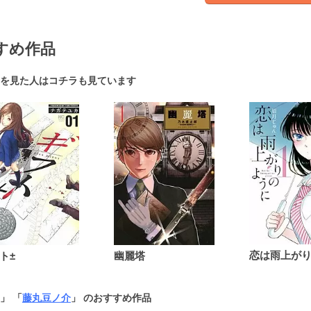
すめ作品
を見た人はコチラも見ています
ト±
幽麗塔
」 「
藤丸豆ノ介
」 のおすすめ作品