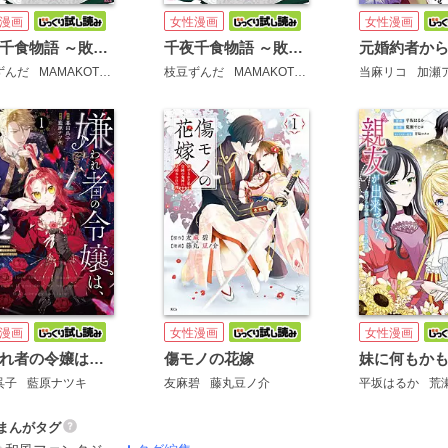
漫画
女性漫画
女性漫画
千夜千食物語 ～敗国の姫ですが氷の皇子殿下がどうも溺愛してくれています～ 分冊版
千夜千食物語 ～敗国の姫ですが氷の皇子殿下がどうも溺愛してくれています～
ずんだ
MAMAKOTO
鴉羽凛燈
枝豆ずんだ
MAMAKOTO
鴉羽凛燈
当麻リコ
加瀬
漫画
女性漫画
女性漫画
嫌われ者の令嬢は、私が愛しましょう。～いまさら溺愛してきても、もう遅いです！～
傷モノの花嫁
呉子
藍原ナツキ
友麻碧
藤丸豆ノ介
平坂はるか
荒
まんがタグ