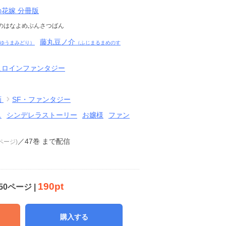
花嫁 分冊版
のはなよめぶんさつばん
藤丸豆ノ介
ゆうまみどり）
（ふじまるまめのす
ヒロインファンタジー
画
SF・ファンタジー
ス
シンデレラストーリー
お嬢様
ファン
／47巻
まで配信
0ページ)
190pt
50ページ |
購入する