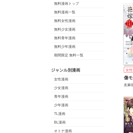
無料漫画トップ
無料漫画一覧
無料女性漫画
無料少女漫画
無料青年漫画
無料少年漫画
期間限定 無料一覧
ジャンル別漫画
女性
傷モ
女性漫画
友麻
少女漫画
青年漫画
少年漫画
TL漫画
BL漫画
オトナ漫画