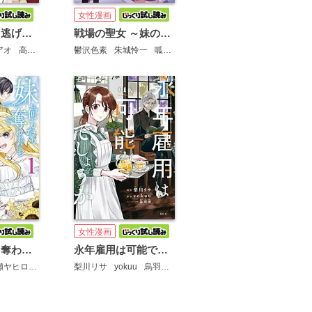
女性漫画
元婚約者から逃げるため吸血伯爵に恋人のフリをお願いしたら、なぜか溺愛モードになりました
戦場の聖女 ～妹の代わりに公爵騎士に嫁ぐことになりましたが、今は幸せです～
アオ
高山しのぶ
鬱沢色素
朱城怜一
呱々唄七つ
女性漫画
妹に何もかも奪われたら親友が出来ました。～虐げられ令嬢と呪われドレスの謎令嬢～
永年雇用は可能でしょうか
瀬ヤヒロ
甘塩コメコ
梨川リサ
yokuu
烏羽雨