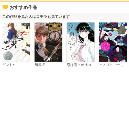
おすすめ作品
この作品を見た人はコチラも見ています
恋は雨上がりのように
ギフト±
幽麗塔
ヒメゴト～十九歳の制服～