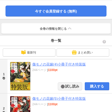
対。夜行を「化け物」と呼ぶ朱鷺子に、菜々緒は怒りをあらわにする。さらに
はあやかしたちの動きが活発になるなど、皇都が不穏な空気に包まれる中、夜
行は華族の夜会警備の際に、かつての婚約者・斎園寺しのぶと再会して
今すぐ会員登録する (無料)
―――。完全描き下ろし「菜々緒、紅椿家の花嫁の心得を知りたい。」を収録
した小冊子付き特装版！※本商品は【特装版】です。【通常版】もございま
す。
全巻の情報を
閉じる
巻一覧
最新刊
まとめ買い
傷モノの花嫁(4)小冊子付き特装版
244ページ
|
1100pt
1
巻
試し読み
購入する
傷モノの花嫁(5)小冊子付き特装版
244ページ
|
1100pt
2