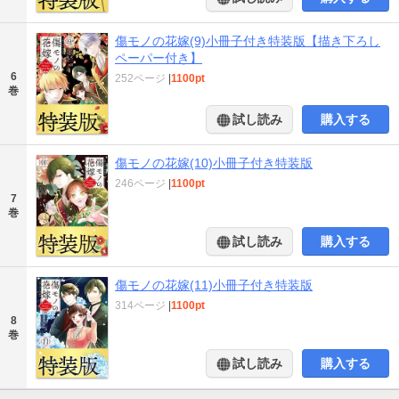
傷モノの花嫁(9)小冊子付き特装版【描き下ろし
ペーパー付き】
6
252ページ
|
1100pt
巻
試し読み
購入する
傷モノの花嫁(10)小冊子付き特装版
246ページ
|
1100pt
7
巻
試し読み
購入する
傷モノの花嫁(11)小冊子付き特装版
314ページ
|
1100pt
8
巻
試し読み
購入する