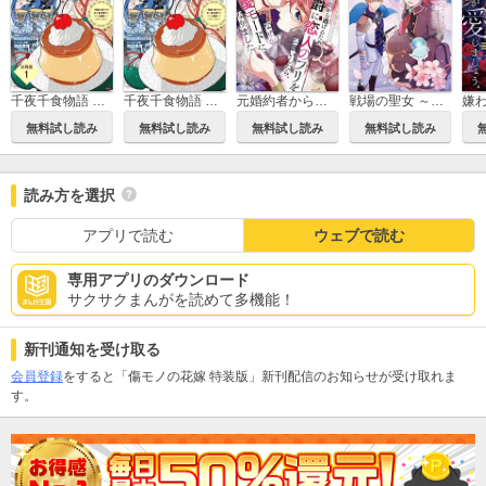
千夜千食物語 ～敗国の姫ですが氷の皇子殿下がどうも溺愛してくれています～ 分冊版
千夜千食物語 ～敗国の姫ですが氷の皇子殿下がどうも溺愛してくれています～
元婚約者から逃げるため吸血伯爵に恋人のフリをお願いしたら、なぜか溺愛モードになりました
戦場の聖女 ～妹の代わりに公爵騎士に嫁ぐことになりましたが、今は幸せです～
無料試し読み
無料試し読み
無料試し読み
無料試し読み
読み方を選択
アプリで読む
ウェブで読む
専用アプリのダウンロード
サクサクまんがを読めて多機能！
新刊通知を受け取る
会員登録
をすると「傷モノの花嫁 特装版」新刊配信のお知らせが受け取れま
す。