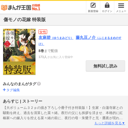
新規登録
ログイン
メニュー
傷モノの花嫁 特装版
女性
友麻碧
藤丸豆ノ介
（ゆうまみどり）
（ふじまるまめのす
け）
8巻
まで配信
173人
がお気に入り登録中
無料試し読み
みんなのまんがタグ
タグ編集
あらすじ | ストーリー
【大ボリューム３２ｐの描き下ろし小冊子付き特装版！】生家・白蓮寺家との
騒動を終え、過去を清算した菜々緒。夜行の父にも挨拶を済ませ、本格的に紅
椿家への嫁入りを控える菜々緒の前に、夜行の母・朱鷺子と兄・鷹夜が現れ
る。鷹夜を溺愛する朱鷺子は夜行を毛嫌いしており、菜々緒との結婚にも反
もっと詳細を見る▼