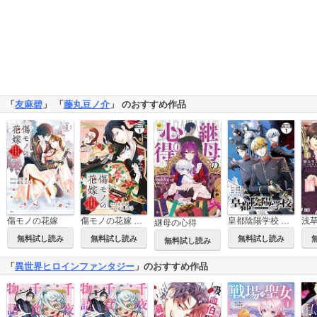
「
友麻碧
」 「
藤丸豆ノ介
」 のおすすめ作品
傷モノの花嫁
傷モノの花嫁 分冊版
皇都陰陽学校 傷モノの花嫁 外伝 分冊版
継母の心得
無料試し読み
無料試し読み
無料試し読み
無料試し読み
「
異世界ヒロインファンタジー
」のおすすめ作品