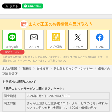
まんが王国のお得情報を受け取ろう
友だち追加
メルマガ
アプリ通知
フォロー
いいね
限定クーポン
※通知する情報およびタイミングが異なりますので、併せて受け取ることをお勧めします。 ※
通知をしないキャンペーンもあります。ご了承ください。
まんが王国
友麻碧
女性漫画
異世界ヒロインファンタジー
傷モノの
花嫁 特装版
お得感No.1表記について
「電子コミックサービスに関するアンケート」
調査期間
2026年3月6日～2026年3月18日
調査対象
まんが王国または主要電子コミックサービスのうちいずれか
をメイン且つ有料で利用している20歳～69歳の男女