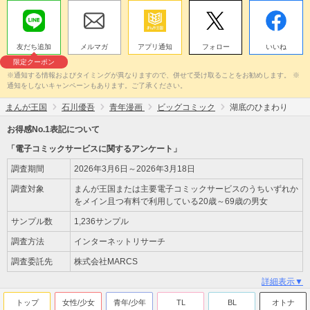
友だち追加
メルマガ
アプリ通知
フォロー
いいね
限定クーポン
※通知する情報およびタイミングが異なりますので、併せて受け取ることをお勧めします。 ※
通知をしないキャンペーンもあります。ご了承ください。
まんが王国
石川優吾
青年漫画
ビッグコミック
湖底のひまわり
お得感No.1表記について
「電子コミックサービスに関するアンケート」
調査期間
2026年3月6日～2026年3月18日
調査対象
まんが王国または主要電子コミックサービスのうちいずれか
をメイン且つ有料で利用している20歳～69歳の男女
サンプル数
1,236サンプル
調査方法
インターネットリサーチ
調査委託先
株式会社MARCS
詳細表示▼
トップ
女性/少女
青年/少年
TL
BL
オトナ