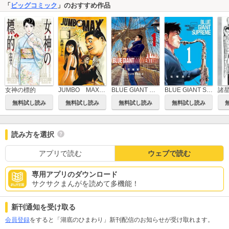
「
ビッグコミック
」のおすすめ作品
女神の標的
JUMBO MAX～ハイパーED薬密造人～
BLUE GIANT MOMENTUM
BLUE GIANT SUPREME
無料試し読み
無料試し読み
無料試し読み
無料試し読み
読み方を選択
アプリで読む
ウェブで読む
専用アプリのダウンロード
サクサクまんがを読めて多機能！
新刊通知を受け取る
会員登録
をすると「湖底のひまわり」新刊配信のお知らせが受け取れます。