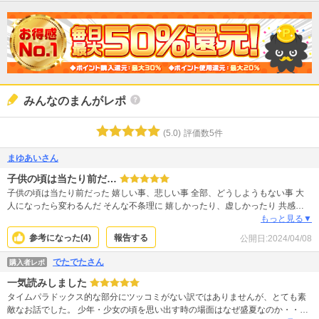
みんなのまんがレポ
(
5.0
)
評価数
5
件
まゆあいさん
子供の頃は当たり前だ…
子供の頃は当たり前だった 嬉しい事、悲しい事 全部、どうしようもない事 大
人になったら変わるんだ そんな不条理に 嬉しかったり、虚しかったり 共感満
載
もっと見る▼
参考になった(
4
)
報告する
公開日:
2024/04/08
でたでたさん
購入者レポ
一気読みしました
タイムパラドックス的な部分にツッコミがない訳ではありませんが、とても素
敵なお話でした。 少年・少女の頃を思い出す時の場面はなぜ盛夏なのか・・・