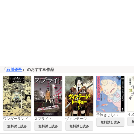
「
石川優吾
」 のおすすめ作品
イ
子泣きじじいの飼い方
スプライト
ワンダーランド
ヴィンテージ・トーキョー
無料試し読み
無料試し読み
無料試し読み
無料試し読み