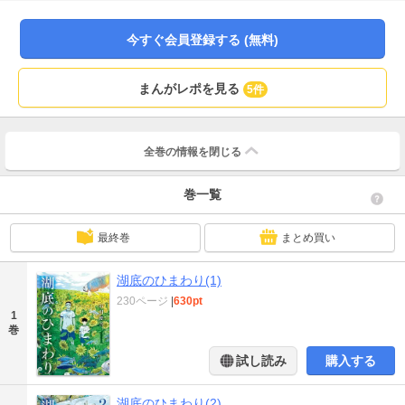
いくのだが、目前に広がるひまわり畑を抜けると…そこは、廃村直前の１９９
５年だった！！大人の心を持ったまま、１９９５年当時の子供として過ごすこ
とになっ拓郎は、行方不明になった友達の運命を変えることができるの
今すぐ会員登録する (無料)
か…！？過去と現在が交錯する、ノスタルジック・ファンタジー開幕！！
まんがレポを見る
5件
全巻の情報を
閉じる
巻一覧
最終巻
まとめ買い
湖底のひまわり(1)
230ページ
|
630pt
1
巻
試し読み
購入する
湖底のひまわり(2)