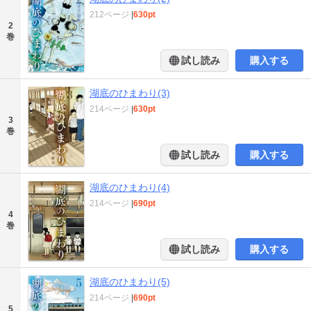
212ページ
|
630pt
2
巻
試し読み
購入する
湖底のひまわり(3)
214ページ
|
630pt
3
巻
試し読み
購入する
湖底のひまわり(4)
214ページ
|
690pt
4
巻
試し読み
購入する
湖底のひまわり(5)
214ページ
|
690pt
5