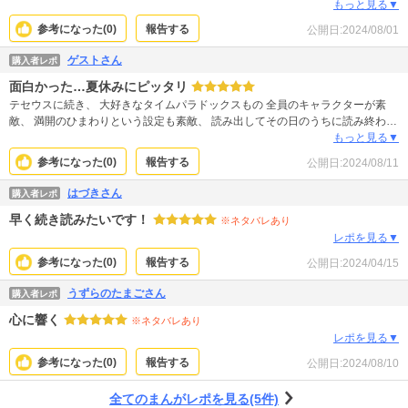
わかりませんが ダムに沈んだ村をとても効果的なアイテムにし、ひまわりで
もっと見る▼
【過去】と【未来】をつなぐ 情緒満載のタイムスリップでした。 個人的にはま
参考になった(
0
)
報告する
公開日:
2024/08/01
ーちゃんと孫ちゃんのようにミキちゃんの成長・結婚話もダイジェストで見た
かったです。 しかしあんなに未来を変えていて（死んだ父親がまだ生きていた
ゲストさん
購入者レポ
り）は、ちょっと怖い部分もあるかな
面白かった…夏休みにピッタリ
テセウスに続き、 大好きなタイムパラドックスもの 全員のキャラクターが素
敵、 満開のひまわりという設定も素敵、 読み出してその日のうちに読み終わっ
てしまった。 久しぶりにどはまり、大満足です！
もっと見る▼
参考になった(
0
)
報告する
公開日:
2024/08/11
はづきさん
購入者レポ
早く続き読みたいです！
※ネタバレあり
レポを見る▼
参考になった(
0
)
報告する
公開日:
2024/04/15
うずらのたまごさん
購入者レポ
心に響く
※ネタバレあり
レポを見る▼
参考になった(
0
)
報告する
公開日:
2024/08/10
全てのまんがレポを見る(5件)