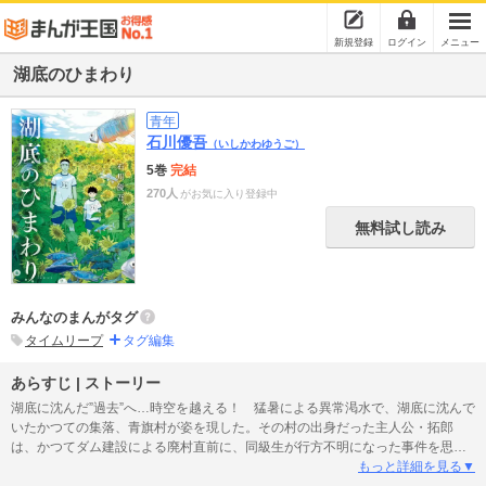
新規登録
ログイン
メニュー
湖底のひまわり
青年
石川優吾
（いしかわゆうご）
5巻
完結
270人
がお気に入り登録中
無料試し読み
みんなのまんがタグ
タイムリープ
タグ編集
あらすじ | ストーリー
湖底に沈んだ”過去”へ…時空を越える！ 猛暑による異常渇水で、湖底に沈んで
いたかつての集落、青旗村が姿を現した。その村の出身だった主人公・拓郎
は、かつてダム建設による廃村直前に、同級生が行方不明になった事件を思い
出し、湖へ向かう。湖に到着した拓郎は懐かしさから干上がった湖へと降りて
もっと詳細を見る▼