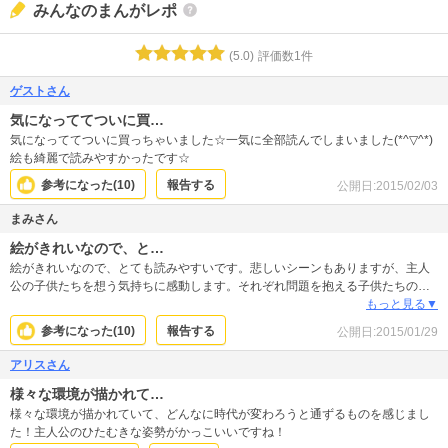
みんなのまんがレポ
(
5.0
)
評価数
1
件
ゲストさん
気になっててついに買…
気になっててついに買っちゃいました☆一気に全部読んでしまいました(*^▽^*)
絵も綺麗で読みやすかったです☆
参考になった(
10
)
報告する
公開日:
2015/02/03
まみさん
絵がきれいなので、と…
絵がきれいなので、とても読みやすいです。悲しいシーンもありますが、主人
公の子供たちを想う気持ちに感動します。それぞれ問題を抱える子供たちのた
めに全力で立ち向かう主人公が格好いいです。
もっと見る▼
参考になった(
10
)
報告する
公開日:
2015/01/29
アリスさん
様々な環境が描かれて…
様々な環境が描かれていて、どんなに時代が変わろうと通ずるものを感じまし
た！主人公のひたむきな姿勢がかっこいいですね！