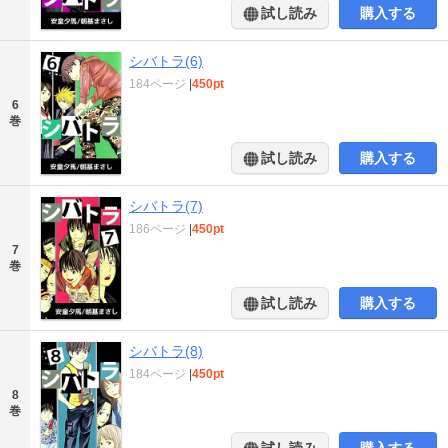
試し読み
購入する
シバトラ(6)
184ページ
|
450pt
6
巻
試し読み
購入する
シバトラ(7)
186ページ
|
450pt
7
巻
試し読み
購入する
シバトラ(8)
184ページ
|
450pt
8
巻