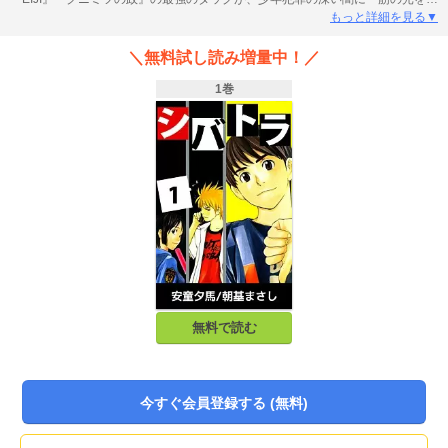
す――！！ 交番勤務の警官・柴田竹虎。超童顔で中坊にしか見えないが、誰
もっと詳細を見る▼
よりも正義に厚い男。「殺意」が「視えて」しまう特殊な力を持っている。少
年係刑事になることを夢見て、少年少女たちが抱える様々な「殺意」に立ち向
＼無料試し読み増量中！／
かう！！
1巻
無料で読む
今すぐ会員登録する (無料)