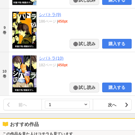
試し読み
購入する
シバトラ(9)
186ページ
|
450pt
9
巻
試し読み
購入する
シバトラ(10)
182ページ
|
450pt
10
巻
試し読み
購入する
前へ
次へ
おすすめ作品
この作品を見た人はコチラも見ています