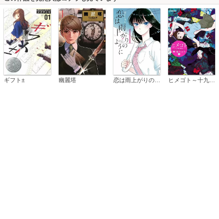
恋は雨上がりのように
ギフト±
幽麗塔
ヒメゴト～十九歳の制服～