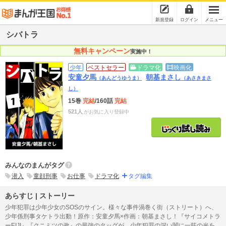
新規登録
ログイン
メニュー
シバトラ
無料キャンペーン
実施中！
少年
ベストセラー
ドラマ化
映画化
安童夕馬
朝基まさし
（あんどうゆうま）
（あさきまさ
し）
15巻
完結
/160話
完結
521人
がお気に入り登録中
みんなのまんがタグ
潜入
童顔刑事
お仕事
ドラマ化
タグ編集
あらすじ | ストーリー
少年犯罪は少年少女のSOSのサイン。様々な事件渦巻く街（ストリート）へ、
少年係刑事タケトラ出動！原作：安童夕馬×作画：朝基まさし！『サイコメトラ
ーEIJI』『クニミツの政』の最強のタッグが、少年犯罪の深い闇に一筋の光を灯