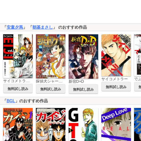
「
安童夕馬
」 「
朝基まさし
」 のおすすめ作品
サイコメトラー
で
サイコメトラーEIJI
探偵犬シャードック
新宿D×D
無料試し読み
無料試し読み
無料試し読み
無料試し読み
「
BGL
」のおすすめ作品