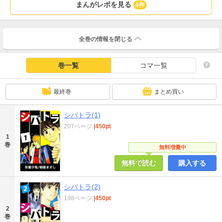
まんがレポを見る
4件
全巻の情報を
閉じる
巻一覧
コマ一覧
最終巻
まとめ買い
シバトラ(1)
207ページ
|
450pt
1
巻
無料増量中
無料で読む
購入する
シバトラ(2)
198ページ
|
450pt
2
巻