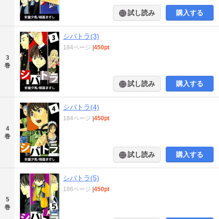
試し読み
購入する
シバトラ(3)
184ページ
|
450pt
3
巻
試し読み
購入する
シバトラ(4)
184ページ
|
450pt
4
巻
試し読み
購入する
シバトラ(5)
186ページ
|
450pt
5
巻