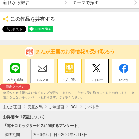
新刊から探す
テーマで探す
この作品を共有する
まんが王国のお得情報を受け取ろう
友だち追加
メルマガ
アプリ通知
フォロー
いいね
限定クーポン
※通知する情報およびタイミングが異なりますので、併せて受け取ることをお勧めします。 ※
通知をしないキャンペーンもあります。ご了承ください。
まんが王国
安童夕馬
少年漫画
BGL
シバトラ
お得感No.1表記について
「電子コミックサービスに関するアンケート」
調査期間
2026年3月6日～2026年3月18日