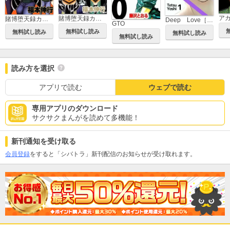
ア
賭博堕天録カイジ ワン・ポーカー編
賭博堕天録カイジ 24億脱出編
Deep Love［REAL]
GTO
無料試し読み
無料試し読み
無料試し読み
無料試し読み
読み方を選択
アプリで読む
ウェブで読む
専用アプリのダウンロード
サクサクまんがを読めて多機能！
新刊通知を受け取る
会員登録
をすると「シバトラ」新刊配信のお知らせが受け取れます。