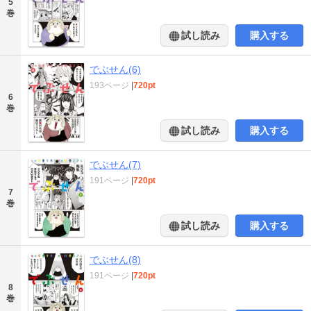
5
巻
試し読み
購入する
でぶせん(6)
193ページ
|
720pt
6
巻
試し読み
購入する
でぶせん(7)
191ページ
|
720pt
7
巻
試し読み
購入する
でぶせん(8)
191ページ
|
720pt
8
巻