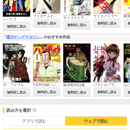
マイホームヒーロー
サイコメトラー
サイコメトラーEIJI
シバトラ
無料試し読み
無料試し読み
無料試し読み
無料試し読み
「
週刊ヤングマガジン
」のおすすめ作品
1日外出録ハンチョウ
パラレルパラダイス
ザ・ファブル
彼岸島48日後…
な
無料試し読み
無料試し読み
無料試し読み
無料試し読み
読み方を選択
アプリで読む
ウェブで読む