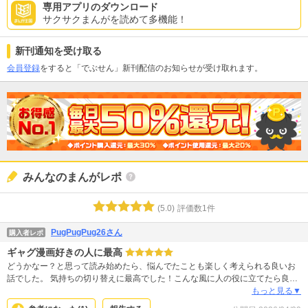
専用アプリのダウンロード
サクサクまんがを読めて多機能！
新刊通知を受け取る
会員登録
をすると「でぶせん」新刊配信のお知らせが受け取れます。
みんなのまんがレポ
(
5.0
)
評価数
1
件
PugPugPug26さん
購入者レポ
ギャグ漫画好きの人に最高
どうかなー？と思って読み始めたら、悩んでたことも楽しく考えられる良いお
話でした。 気持ちの切り替えに最高でした！こんな風に人の役に立てたら良い
ね。ありがとうございます！
もっと見る▼