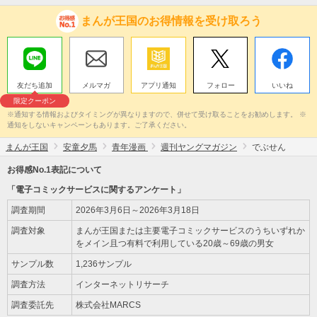
まんが王国のお得情報を受け取ろう
友だち追加
メルマガ
アプリ通知
フォロー
いいね
限定クーポン
※通知する情報およびタイミングが異なりますので、併せて受け取ることをお勧めします。 ※
通知をしないキャンペーンもあります。ご了承ください。
まんが王国
安童夕馬
青年漫画
週刊ヤングマガジン
でぶせん
お得感No.1表記について
「電子コミックサービスに関するアンケート」
調査期間
2026年3月6日～2026年3月18日
調査対象
まんが王国または主要電子コミックサービスのうちいずれか
をメイン且つ有料で利用している20歳～69歳の男女
サンプル数
1,236サンプル
調査方法
インターネットリサーチ
調査委託先
株式会社MARCS