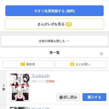
導する気なんて皆無！ あるのは生存本能のみ!!
今すぐ会員登録する (無料)
まんがレポを見る
1件
全巻の情報を
閉じる
巻一覧
最終巻
まとめ買い
でぶせん(1)
195ページ
|
720pt
1
巻
試し読み
購入する
でぶせん(2)