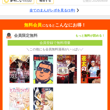
参考になった(
1
)
報告する
公開日:
2026/04/09
全てのまんがレポを見る(1件)
無料会員
こんなにお得！
になると
会員限定無料
もっと無料が読める！
会員登録で無料増量
＼この他にも会員無料漫画がいっぱい／