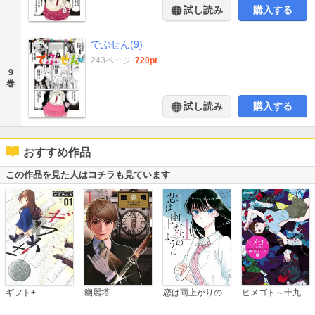
試し読み
購入する
でぶせん(9)
243ページ
|
720pt
9
巻
試し読み
購入する
おすすめ作品
この作品を見た人はコチラも見ています
恋は雨上がりのように
ギフト±
幽麗塔
ヒメゴト～十九歳の制服～