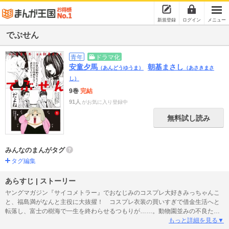
新規登録
ログイン
メニュー
でぶせん
青年
ドラマ化
安童夕馬
朝基まさし
（あんどうゆうま）
（あさきまさ
し）
9巻
完結
91人
がお気に入り登録中
無料試し読み
みんなのまんがタグ
タグ編集
あらすじ | ストーリー
ヤングマガジン『サイコメトラー』でおなじみのコスプレ大好きみっちゃんこ
と、福島満がなんと主役に大抜擢！ コスプレ衣装の買いすぎで借金生活へと
転落し、富士の樹海で一生を終わらせるつもりが……。動物園並みの不良たち
であふれかえるサファリパーク校に教師として赴任しちゃった!? 不良生徒を指
もっと詳細を見る▼