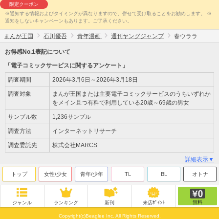
限定クーポン
※通知する情報およびタイミングが異なりますので、併せて受け取ることをお勧めします。 ※
通知をしないキャンペーンもあります。ご了承ください。
まんが王国
石川優吾
青年漫画
週刊ヤングジャンプ
春ウララ
お得感No.1表記について
「電子コミックサービスに関するアンケート」
調査期間
2026年3月6日～2026年3月18日
調査対象
まんが王国または主要電子コミックサービスのうちいずれか
をメイン且つ有料で利用している20歳～69歳の男女
サンプル数
1,236サンプル
調査方法
インターネットリサーチ
調査委託先
株式会社MARCS
詳細表示▼
トップ
女性/少女
青年/少年
TL
BL
オトナ
無料
ジャンル
ランキング
新刊
来店ﾎﾟｲﾝﾄ
Copyright(c)Beaglee Inc. All Rights Reserved.