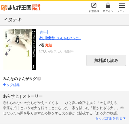
新規登録
ログイン
メニュー
イヌナキ
青年
石川優吾
（いしかわゆうご）
2巻
完結
103人
がお気に入り登録中
無料試し読み
みんなのまんがタグ
タグ編集
あらすじ | ストーリー
忘れられない犬たちがかえってくる。 ひと夏の奇跡を描く「犬を迎える」。
幸運を招くという老犬を飼うことになった一家を描いた「招かれざる犬」。幸
せだった時間を取り戻すため旅をする犬を静かに描破する「ある犬の物語」。
漫画界きっての犬飼い人・石川優吾が描く犬と人が紡ぎだす宝物のような連作
もっと詳細を見る▼
集。泣けます。