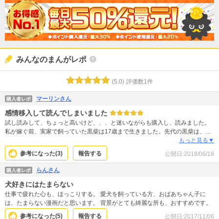
みんなのまんがレポ
(
5.0
)
評価数
1
件
マーリンさん
購入者レポ
感情移入して読んでしまいました
試し読みして、ちょっと高いけど、、、と迷いながらも購入し、読みました。
私が嫁ぐ前、実家で飼っていた黒柴は17歳まで生きました。先代の黒柴は、18
歳まで生きました。 彼女らは私の人生の大半を一緒に過ごしてきた家族です。
もっと見る▼
読んでいる途中から、そんな彼女らとの暮らしや出来事を思い返してしまい、
参考になった(
3
)
報告する
公開日:
2018/06/18
なんとも懐かしい気持ち、彼女らに会いたい気持ちでいっぱいになり、泣いて
いました。 時代背景描写の懐かしさと、犬への愛情を感じる作品でした。
らんさん
購入者レポ
犬好きにはたまらない
仕事で疲れた心も、ほっこりする。 愛犬を飼っている方、おばあちゃん子に
は、たまらない漫画だと思います。 背景がとても綺麗な所も、おすすめです。
参考になった(
5
)
報告する
公開日:
2017/11/06