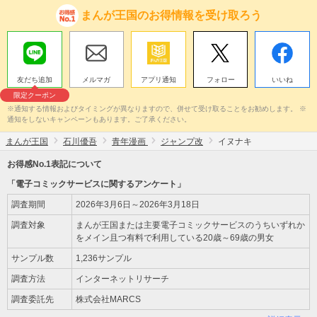
まんが王国のお得情報を受け取ろう
友だち追加
メルマガ
アプリ通知
フォロー
いいね
限定クーポン
※通知する情報およびタイミングが異なりますので、併せて受け取ることをお勧めします。 ※
通知をしないキャンペーンもあります。ご了承ください。
まんが王国
石川優吾
青年漫画
ジャンプ改
イヌナキ
お得感No.1表記について
「電子コミックサービスに関するアンケート」
調査期間
2026年3月6日～2026年3月18日
調査対象
まんが王国または主要電子コミックサービスのうちいずれか
をメイン且つ有料で利用している20歳～69歳の男女
サンプル数
1,236サンプル
調査方法
インターネットリサーチ
調査委託先
株式会社MARCS