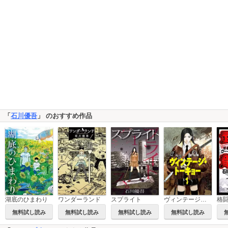
「
石川優吾
」 のおすすめ作品
スプライト
湖底のひまわり
ワンダーランド
ヴィンテージ・トーキョー
格闘
無料試し読み
無料試し読み
無料試し読み
無料試し読み