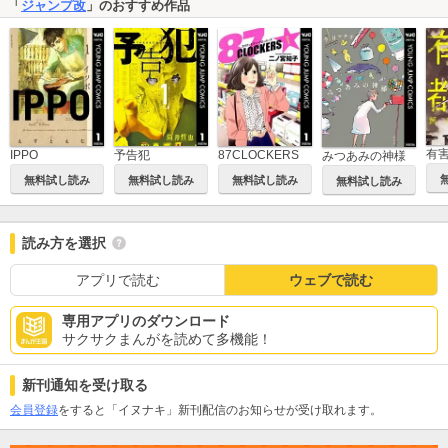
「
ジャンプ改
」のおすすめ作品
有
IPPO
予告犯
87CLOCKERS
みつあみの神様
無料試し読み
無料試し読み
無料試し読み
無料試し読み
読み方を選択
アプリで読む
ウェブで読む
専用アプリのダウンロード
サクサクまんがを読めて多機能！
新刊通知を受け取る
会員登録
をすると「イヌナキ」新刊配信のお知らせが受け取れます。