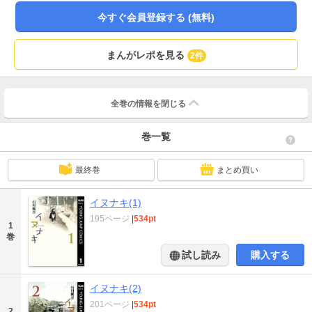
今すぐ会員登録する (無料)
まんがレポを見る
2件
全巻の情報を
閉じる
巻一覧
最終巻
まとめ買い
イヌナキ(1)
195ページ
|
534pt
1
巻
試し読み
購入する
イヌナキ(2)
201ページ
|
534pt
2