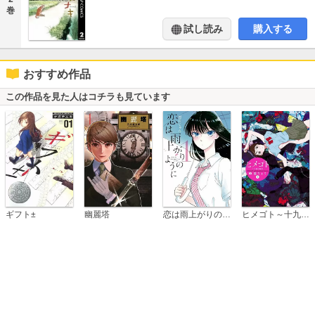
巻
試し読み
購入する
おすすめ作品
この作品を見た人はコチラも見ています
恋は雨上がりのように
ギフト±
幽麗塔
ヒメゴト～十九歳の制服～