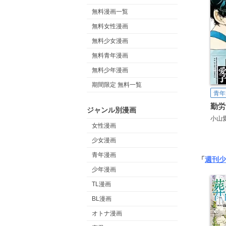
無料漫画一覧
無料女性漫画
無料少女漫画
無料青年漫画
無料少年漫画
期間限定 無料一覧
青年
勤労
ジャンル別漫画
小山
女性漫画
少女漫画
青年漫画
「
週刊少
少年漫画
TL漫画
BL漫画
オトナ漫画