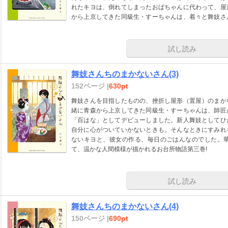
れたキヨは、倒れてしまったおばちゃんに代わって、屋
から上京してきた同級生・すーちゃんは、着々と舞妓さ
な花街の舞台裏、普通の日のごはんを通して、温かな人
試し読み
舞妓さんちのまかないさん(3)
152ページ |
630pt
舞妓さんを目指したものの、挫折し屋形（置屋）のまか
緒に青森から上京してきた同級生・すーちゃんは、師匠か
「百はな」としてデビューしました。新人舞妓としてひ
自分に心がついていかないときも。そんなときにすみれ
ないキヨと、彼女の作る、毎日のごはんなのでした。
て、温かな人間模様が描かれるお台所物語第三巻!
試し読み
舞妓さんちのまかないさん(4)
150ページ |
690pt