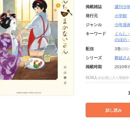
掲載雑誌
週刊少
発行元
小学館
ジャンル
少年漫
キーワード
くらし
のぼの
配信
3巻
(15
シリーズ
舞妓さ
掲載時期
2010年
5134人
がお気に入り登録中
試し読み