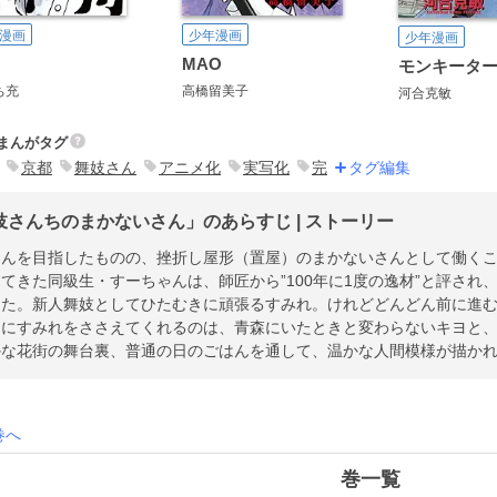
漫画
少年漫画
少年漫画
MAO
モンキータ
ち充
高橋留美子
河合克敏
まんがタグ
京都
舞妓さん
アニメ化
実写化
完
タグ編集
妓さんちのまかないさん」のあらすじ | ストーリー
さんを目指したものの、挫折し屋形（置屋）のまかないさんとして働く
てきた同級生・すーちゃんは、師匠から”100年に1度の逸材”と評さ
した。新人舞妓としてひたむきに頑張るすみれ。けれどどんどん前に進
きにすみれをささえてくれるのは、青森にいたときと変わらないキヨと
かな花街の舞台裏、普通の日のごはんを通して、温かな人間模様が描かれ
巻へ
巻一覧