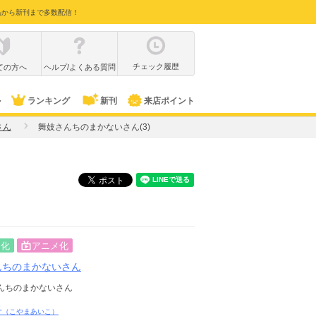
品から新刊まで多数配信！
チェック履歴
ての方へ
ヘルプ/よくある質問
ル
ランキング
新刊
来店ポイント
さん
舞妓さんちのまかないさん(3)
マ化
アニメ化
んちのまかないさん
んちのまかないさん
子
（こやまあいこ）