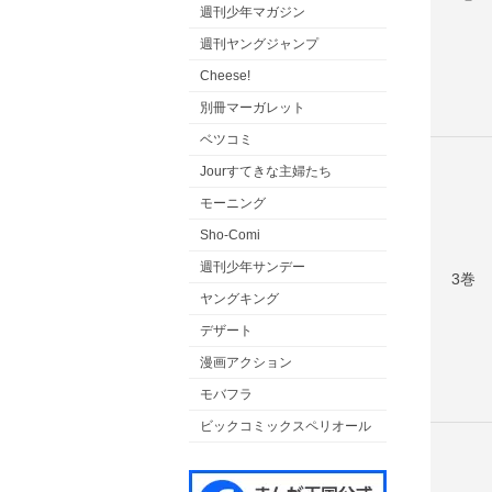
週刊少年マガジン
週刊ヤングジャンプ
Cheese!
別冊マーガレット
ベツコミ
Jourすてきな主婦たち
モーニング
Sho-Comi
週刊少年サンデー
3巻
ヤングキング
デザート
漫画アクション
モバフラ
ビックコミックスペリオール