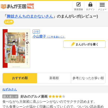
新規登録
ログイン
メニュー
「
舞妓さんちのまかないさん
」のまんがレポ(レビュー)
141件
少年
小山愛子
（こやまあいこ）
まんがレポを書く
おすすめ順
新着順
参考になったが多い順
ねずみさん
好みのグルメ漫画
購入者レポ
食べながら大袈裟に喜ぶシーンがないのでサクサク読めます。
でも食事シーンが温かく印象に残っていくので、ついつい読み進め