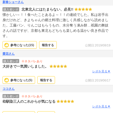
新春ショーさん
北東北人にはたまらない、必見!!
購入者レポ
懐かしい～！！食べたことあるよ～！！の連続でした。私は岩手出
身だけれど、きよちゃんの郷土料理に激しく共感しながら読めまし
た。工藤パン、りんごはもらうもの、水分奪う凍み餅…祇園の舞妓
さんの話ですが、京都も東北もどちらも楽しめる温かい良き作品で
す。
参考になった(
15
)
報告する
公開日:2019/08/19
愛花さん
※ネタバレあり
購入者レポ
大好きで一気買いしました。
レポを見る▼
参考になった(
5
)
報告する
公開日:2019/06/17
ココさん
※ネタバレあり
購入者レポ
幼馴染三人のこれからが気になる
レポを見る▼