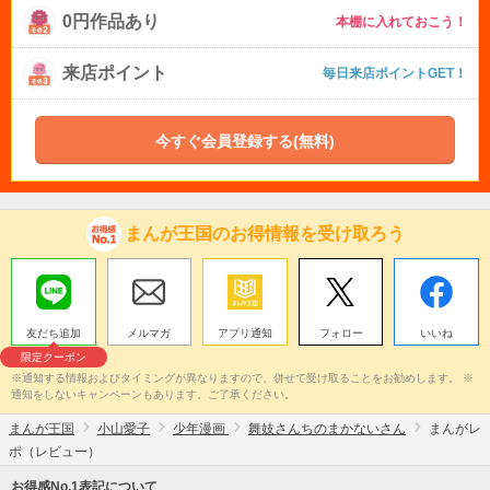
0円作品あり
本棚に入れておこう！
来店ポイント
毎日来店ポイントGET！
今すぐ会員登録する(無料)
まんが王国のお得情報を受け取ろう
友だち追加
メルマガ
アプリ通知
フォロー
いいね
限定クーポン
※通知する情報およびタイミングが異なりますので、併せて受け取ることをお勧めします。 ※
通知をしないキャンペーンもあります。ご了承ください。
まんが王国
小山愛子
少年漫画
舞妓さんちのまかないさん
まんがレ
ポ（レビュー）
お得感No.1表記について