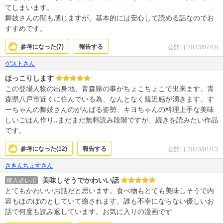
てしまいます。
舞妓さんの闇も感じますが、基本的には安心して読める話なのでお
すすめです。
参考になった(
7
)
報告する
公開日:2023/07/18
ゲストさん
ほっこりします
この登場人物の出身地、青森県の事がちょこちょこで出来ます。青
森県八戸市近くに住んでいる為、なんとなく親近感が湧きます。す
ーちゃんの舞妓さんのがんばる姿勢、キヨちゃんの料理上手な美味
しいごはん作り‥まだまだ無料読み段階ですが、続きを読みたい作品
です。
参考になった(
12
)
報告する
公開日:2023/01/13
さきんちょすさん
美味しそうでかわいい話
購入者レポ
とてもかわいいお話だと思います。食べ物もとても美味しそうで内
容もほのぼのとしていて癒されます。誰も不幸にならない優しいお
話で何度も読み返しています。お気に入りの漫画です