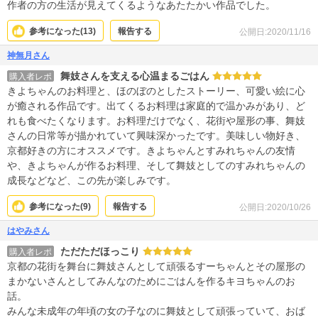
作者の方の生活が見えてくるようなあたたかい作品でした。
参考になった(
13
)
報告する
公開日:2020/11/16
神無月さん
舞妓さんを支える心温まるごはん
購入者レポ
きよちゃんのお料理と、ほのぼのとしたストーリー、可愛い絵に心
が癒される作品です。出てくるお料理は家庭的で温かみがあり、ど
れも食べたくなります。お料理だけでなく、花街や屋形の事、舞妓
さんの日常等が描かれていて興味深かったです。美味しい物好き、
京都好きの方にオススメです。きよちゃんとすみれちゃんの友情
や、きよちゃんが作るお料理、そして舞妓としてのすみれちゃんの
成長などなど、この先が楽しみです。
参考になった(
9
)
報告する
公開日:2020/10/26
はやみさん
ただただほっこり
購入者レポ
京都の花街を舞台に舞妓さんとして頑張るすーちゃんとその屋形の
まかないさんとしてみんなのためにごはんを作るキヨちゃんのお
話。
みんな未成年の年頃の女の子なのに舞妓として頑張っていて、おば