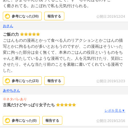
く癒されてる。おこぼれで私も元気付けられる。
参考になった(
30
)
報告する
公開日:2019/12/24
おさん
ご飯の力
ごはんものの漫画とかって食べる人のリアクションとかごはんの描
写とかに拘るものが多いとおもうのですが、この漫画はそういった
変に拘った部分は全く無くて、本来のごはんの役目というものをち
ゃんと果たしているような漫画でした。人を元気付けたり、笑顔に
させたり。そんな当たり前のことを素敵に書いてくれている漫画で
した。
参考になった(
23
)
報告する
公開日:2019/12/23
あやちさん
※ネタバレあり
古風だけどやっぱり女子たち
レポを見る▼
参考になった(
0
)
報告する
公開日:2019/12/16