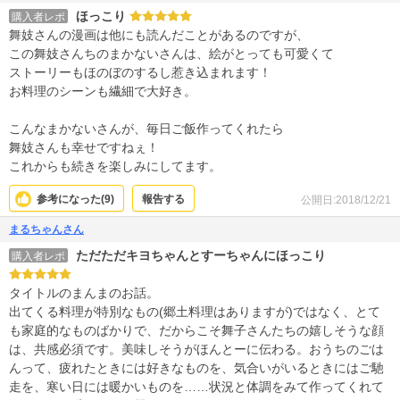
ほっこり
購入者レポ
舞妓さんの漫画は他にも読んだことがあるのですが、
この舞妓さんちのまかないさんは、絵がとっても可愛くて
ストーリーもほのぼのするし惹き込まれます！
お料理のシーンも繊細で大好き。
こんなまかないさんが、毎日ご飯作ってくれたら
舞妓さんも幸せですねぇ！
これからも続きを楽しみにしてます。
参考になった(
9
)
報告する
公開日:2018/12/21
まるちゃんさん
ただただキヨちゃんとすーちゃんにほっこり
購入者レポ
タイトルのまんまのお話。
出てくる料理が特別なもの(郷土料理はありますが)ではなく、とて
も家庭的なものばかりで、だからこそ舞子さんたちの嬉しそうな顔
は、共感必須です。美味しそうがほんとーに伝わる。おうちのごは
んって、疲れたときには好きなものを、気合いがいるときにはご馳
走を、寒い日には暖かいものを……状況と体調をみて作ってくれて