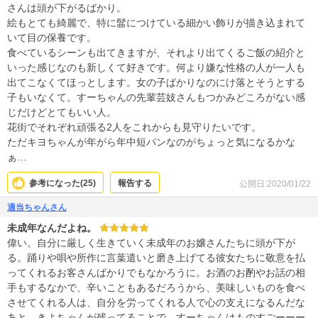
さんは頭が下がるばかり。
絵もとても綺麗で、特に髷につけている細かい飾りが描き込まれて
いて目の保養です。
食べているシーンも出てきますが、それより出てくるご飯の紹介と
いった感じなのも新しくて好きです。何より嫌な性格の人が一人も
出てこなくてほっとします。女の子ばかりなのにけ落とそうとする
子もいなくて。すーちゃんの先輩芸妓さんもつかみどころがない感
じだけどとてもいい人。
花街でそれぞれ頑張る2人をこれからも見守りたいです。
ただキヨちゃんが年がら年中短パンなのがちょっと気になるかな
ぁ…
参考になった(
25
)
報告する
公開日:2020/01/22
適当ちゃんさん
未成年なんだよね。
偉い。自分に厳しく生きていく未成年のお嬢さんたちに頭が下が
る。踊りや唄や所作に言葉遣いと磨き上げてる彼女たちに敬意を払
ってくれるお客さんばかりでもなかろうに。お酒のお酌やお話の相
手もするなかで、辛いこともあるだろうから、美味しいものを食べ
させてくれる人は、自分を労ってくれる人で心の支えになるんだな
あと。きよちゃんが残ってることで、すーちゃんはものすごーーー