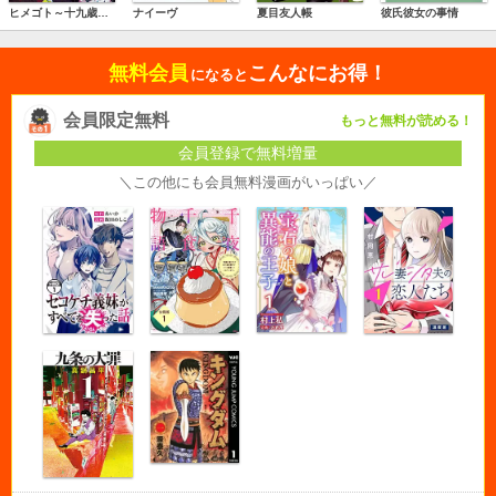
ヒメゴト～十九歳の制服～
ナイーヴ
夏目友人帳
彼氏彼女の事情
無料会員
こんなにお得！
になると
会員限定無料
もっと無料が読める！
会員登録で無料増量
＼この他にも会員無料漫画がいっぱい／