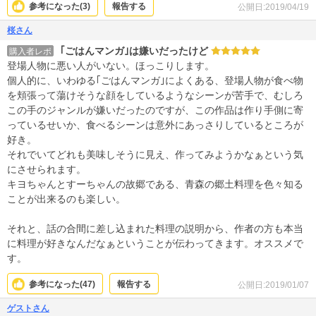
参考になった(
3
)
報告する
公開日:2019/04/19
桜さん
｢ごはんマンガ｣は嫌いだったけど
購入者レポ
登場人物に悪い人がいない。ほっこりします。
個人的に、いわゆる｢ごはんマンガ｣によくある、登場人物が食べ物
を頬張って蕩けそうな顔をしているようなシーンが苦手で、むしろ
この手のジャンルが嫌いだったのですが、この作品は作り手側に寄
っているせいか、食べるシーンは意外にあっさりしているところが
好き。
それでいてどれも美味しそうに見え、作ってみようかなぁという気
にさせられます。
キヨちゃんとすーちゃんの故郷である、青森の郷土料理を色々知る
ことが出来るのも楽しい。
それと、話の合間に差し込まれた料理の説明から、作者の方も本当
に料理が好きなんだなぁということが伝わってきます。オススメで
す。
参考になった(
47
)
報告する
公開日:2019/01/07
ゲストさん