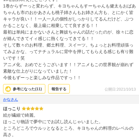
1巻からずーっと変わらず、キヨちゃんもすーちゃんも健太もおばあ
ちゃんも市のおかあさんも桃子姉さんもお姉さん方も、とにかく皆
キャラが良い！！一人一人の個性がしっかりしてるんだけど、ぶつ
かることなく、最上級に相乗してて良すぎる！！
最初は単純にまかないさんと舞妓ちゃんの話だったのが、徐々に恋
が絡んできてイィ感じに熱くなってきてる！！
そして数々のお料理、郷土料理、スイーツ。ちょっとお料理頑張っ
てみよかな、ってナチュラルに背中を押してもらえる感じも有り難
いです！笑
アニメ化、おめでとうございます！！アニメもこの世界観が崩れず
素敵な仕上がりになっていました！
今後もずーっと楽しみな作品ですっ！！
参考になった(
11
)
報告する
公開日:2021/10/13
かなさん
ほっこり
絵が繊細で綺麗。
ほっこり物語で夢中にでお試し読んじゃいました。
ところどころでウルッとなるところ、キヨちゃんの料理のレベルの
高さ。