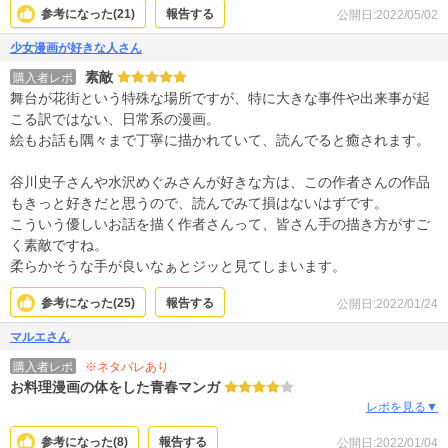
参考になった(
21
)
報告する
公開日:2022/05/02
少女漫画が好きな人さん
素敵
購入者レポ
舞台が花街という特殊な場所ですが、特に大きな事件や出来事が起
こる訳ではない、日常系の漫画。
絵もお話も隅々まで丁寧に描かれていて、読んでると癒されます。
谷川史子さんや水沢めぐみさんが好きな方は、この作者さんの作品
もきっと好きだと思うので、読んでみて損はないはずです。
こういう優しいお話を描く作者さんって、皆さん手の描き方がすご
く素敵ですね。
柔らかそうな手が良いなぁとジッと見てしまいます。
参考になった(
25
)
報告する
公開日:2022/01/24
マルエさん
※ネタバレあり
購入者レポ
お料理漫画の体をした青春マンガ
レポを見る▼
参考になった(
8
)
報告する
公開日:2022/01/04