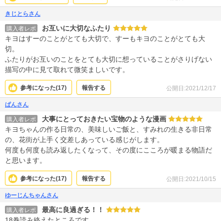
きじとらさん
お互いに大切なふたり
購入者レポ
キヨはすーのことがとても大切で、すーもキヨのことがとても大
切。
ふたりがお互いのことをとても大切に想っていることがさりげない
描写の中に見て取れて微笑ましいです。
参考になった(
17
)
報告する
公開日:2021/12/17
ぱんさん
大事にとっておきたい宝物のような漫画
購入者レポ
キヨちゃんの作る日常の、美味しいご飯と、すみれの生きる非日常
の、花街が上手く交差しあっている感じがします。
何度も何度も読み返したくなって、その度にこころが暖まる物語だ
と思います。
参考になった(
17
)
報告する
公開日:2021/10/15
ゆーじんちゃんさん
最高に良過ぎる！！
購入者レポ
18巻読み終えたところです。