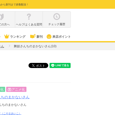
品から新刊まで多数配信！
チェック履歴
ての方へ
ヘルプ/よくある質問
ル
ランキング
新刊
来店ポイント
さん
舞妓さんちのまかないさん(10)
マ化
アニメ化
んちのまかないさん
んちのまかないさん
子
（こやまあいこ）