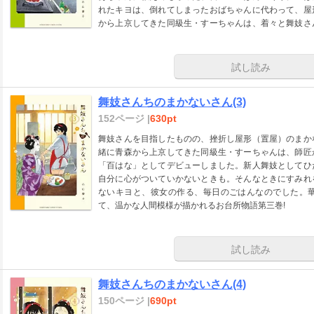
れたキヨは、倒れてしまったおばちゃんに代わって、屋
から上京してきた同級生・すーちゃんは、着々と舞妓さ
な花街の舞台裏、普通の日のごはんを通して、温かな人
試し読み
舞妓さんちのまかないさん(3)
152ページ |
630pt
舞妓さんを目指したものの、挫折し屋形（置屋）のまか
緒に青森から上京してきた同級生・すーちゃんは、師匠か
「百はな」としてデビューしました。新人舞妓としてひ
自分に心がついていかないときも。そんなときにすみれ
ないキヨと、彼女の作る、毎日のごはんなのでした。
て、温かな人間模様が描かれるお台所物語第三巻!
試し読み
舞妓さんちのまかないさん(4)
150ページ |
690pt