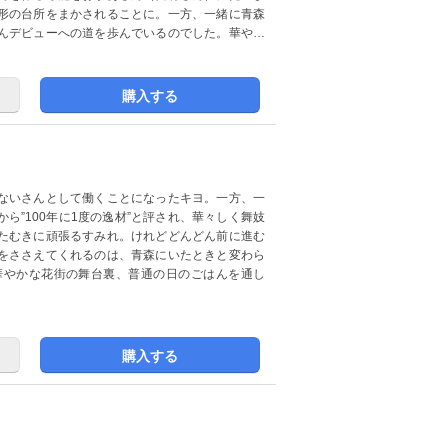
形の台所をまかされることに。一方、一緒に青森
んデビューへの道を歩んでいるのでした。華やか
間模様が描かれるお台所物語第二巻！
購入する
ないさんとして働くことになったキヨ。一方、一
ら”100年に1度の逸材”と評され、華々しく舞妓
たむきに頑張るすみれ。けれどどんどん前に進む
をささえてくれるのは、青森にいたときと変わら
華やかな花街の舞台裏、普通の日のごはんを通し
購入する