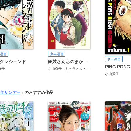
漫画
少年漫画
少年漫画
クレシェンド
舞妓さんちのまかないさん 公式ファンブック
PING PONG
愛子
小山愛子
キャラメル・ママ
小山愛子
年サンデー
」のおすすめ作品