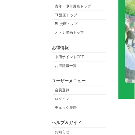
青年・少年漫画トップ
TL漫画トップ
BL漫画トップ
オトナ漫画トップ
お得情報
来店ポイントGET
お得情報一覧
ユーザーメニュー
会員登録
ログイン
チェック履歴
ヘルプ＆ガイド
お知らせ