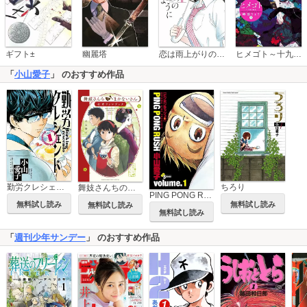
恋は雨上がりのように
ギフト±
幽麗塔
ヒメゴト～十九歳の制服～
「
小山愛子
」 のおすすめ作品
ちろり
勤労クレシェンド
舞妓さんちのまかないさん 公式ファンブック
PING PONG RUSH
無料試し読み
無料試し読み
無料試し読み
無料試し読み
「
週刊少年サンデー
」 のおすすめ作品