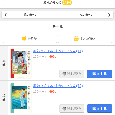
まんがレポ
141件
前の巻へ
次の巻へ
巻一覧
最終巻
まとめ買い
舞妓さんちのまかないさん(11)
150ページ
|
690pt
11
巻
試し読み
購入する
舞妓さんちのまかないさん(12)
150ページ
|
690pt
12
巻
試し読み
購入する