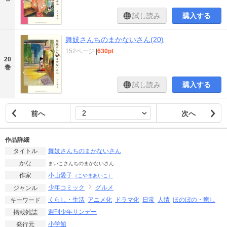
試し読み
購入する
舞妓さんちのまかないさん(20)
152ページ
|
630pt
20
巻
試し読み
購入する
前へ
次へ
作品詳細
舞妓さんちのまかないさん
タイトル
かな
まいこさんちのまかないさん
小山愛子
作家
（こやまあいこ）
少年コミック
グルメ
ジャンル
くらし・生活
アニメ化
ドラマ化
日常
人情
ほのぼの・癒し
キーワード
週刊少年サンデー
掲載雑誌
小学館
発行元