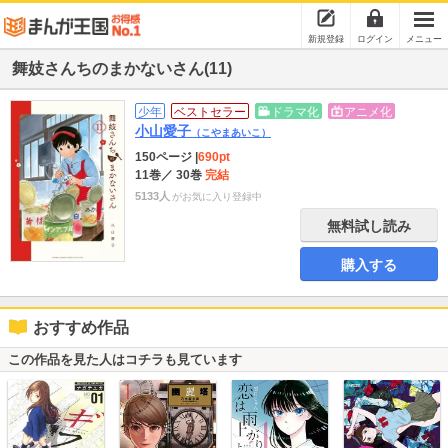
新規登録
ログイン
メニュー
舞妓さんちのまかないさん(11)
少年
ベストセラー
ドラマ化
アニメ化
小山愛子
（こやまあいこ）
150ページ
|
690pt
11巻
／ 30巻
完結
5133人
がお気に入り登録中
無料試し読み
購入する
おすすめ作品
この作品を見た人はコチラも見ています