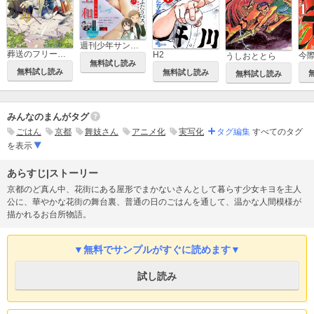
週刊少年サンデー
葬送のフリーレン
H2
うしおととら
無料試し読み
無料試し読み
無料試し読み
無料試し読み
みんなのまんがタグ
ごはん
京都
舞妓さん
アニメ化
実写化
タグ編集
すべてのタグ
を表示
あらすじ|ストーリー
京都のど真ん中、花街にある屋形でまかないさんとして暮らす少女キヨを主人
公に、華やかな花街の舞台裏、普通の日のごはんを通して、温かな人間模様が
描かれるお台所物語。
▼無料でサンプルがすぐに読めます▼
試し読み