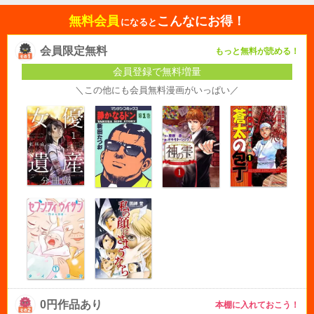
無料会員
こんなにお得！
になると
会員限定無料
もっと無料が読める！
会員登録で無料増量
＼この他にも会員無料漫画がいっぱい／
0円作品あり
本棚に入れておこう！