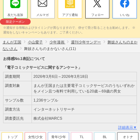
友だち追加
メルマガ
アプリ通知
フォロー
いいね
限定クーポン
※通知する情報およびタイミングが異なりますので、併せて受け取ることをお勧めします。 ※
通知をしないキャンペーンもあります。ご了承ください。
まんが王国
小山愛子
少年漫画
週刊少年サンデー
舞妓さんちのまか
ないさん
舞妓さんちのまかないさん(11)
お得感No.1表記について
「電子コミックサービスに関するアンケート」
調査期間
2026年3月6日～2026年3月18日
調査対象
まんが王国または主要電子コミックサービスのうちいずれか
をメイン且つ有料で利用している20歳～69歳の男女
サンプル数
1,236サンプル
調査方法
インターネットリサーチ
調査委託先
株式会社MARCS
詳細表示▼
トップ
女性/少女
青年/少年
TL
BL
オトナ