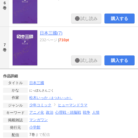
6
巻
試し読み
購入する
日本三國(7)
232ページ
|
710pt
7
巻
試し読み
購入する
作品詳細
日本三國
タイトル
かな
にっぽんさんごく
松木いっか
作家
（まつきいっか）
少年コミック
ヒューマンドラマ
ジャンル
アニメ化
政治
心理戦・頭脳戦
戦争
人情
キーワード
マンガワン
掲載雑誌
小学館
発行元
7巻
まで配信
配信