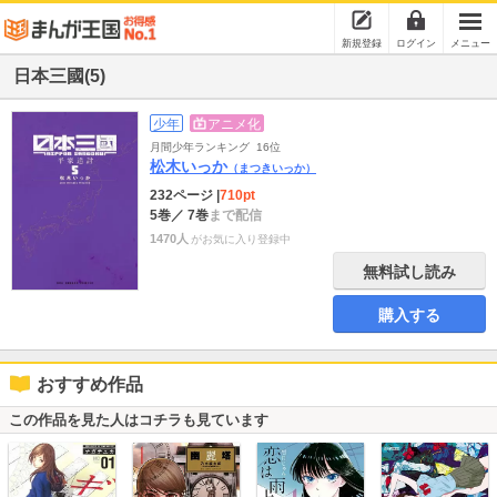
新規登録
ログイン
メニュー
日本三國(5)
少年
アニメ化
月間少年ランキング
16位
松木いっか
（まつきいっか）
232ページ
|
710pt
5巻
／ 7巻
まで配信
1470人
がお気に入り登録中
無料試し読み
購入する
おすすめ作品
この作品を見た人はコチラも見ています