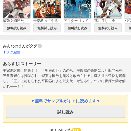
死に戻り、全てを救うために最強へと至る@comic
最強女師匠たちが育成方針を巡って修羅場
全部救ってやる
アフターゴッド
無料試し読み
無料試し読み
無料試し読み
無料試し読み
みんなのまんがタグ
タグ編集
あらすじ|ストーリー
平家追討編、開幕！！ 「聖夷西征」ののち、平殿器の策略により龍門光英、
三角青輝らは投獄され、聖夷は国号を奥和と改められる。藤３世の帝位を簒奪
し、「王」に封じられた平殿器による武力統一が迫る中、ついに青輝の禁が解
かれ――！！
▼無料でサンプルがすぐに読めます▼
試し読み
まんがレポ
12件