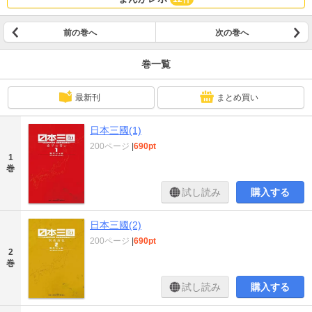
前の巻へ
次の巻へ
巻一覧
最新刊
まとめ買い
日本三國(1)
200ページ
|
690pt
1
巻
試し読み
購入する
日本三國(2)
200ページ
|
690pt
2
巻
試し読み
購入する