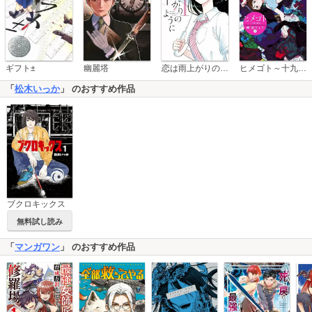
恋は雨上がりのように
ギフト±
幽麗塔
ヒメゴト～十九歳の制服～
「
松木いっか
」 のおすすめ作品
ブクロキックス
無料試し読み
「
マンガワン
」 のおすすめ作品