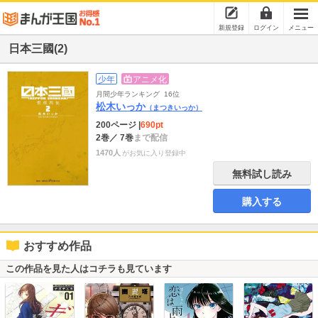
新規登録
ログイン
メニュー
日本三國(2)
少年
アニメ化
月間少年ランキング
16位
松木いっか
（まつきいっか）
200ページ
|
690pt
2巻
／ 7巻
まで配信
1470人
がお気に入り登録中
無料試し読み
購入する
おすすめ作品
この作品を見た人はコチラも見ています