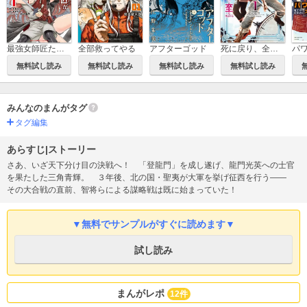
死に戻り、全てを救うために最強へと至る@comic
最強女師匠たちが育成方針を巡って修羅場
全部救ってやる
アフターゴッド
無料試し読み
無料試し読み
無料試し読み
無料試し読み
みんなのまんがタグ
タグ編集
あらすじ|ストーリー
さあ、いざ天下分け目の決戦へ！ 「登龍門」を成し遂げ、龍門光英への士官
を果たした三角青輝。 ３年後、北の国・聖夷が大軍を挙げ征西を行う――
その大合戦の直前、智将らによる謀略戦は既に始まっていた！
▼無料でサンプルがすぐに読めます▼
試し読み
まんがレポ
12件