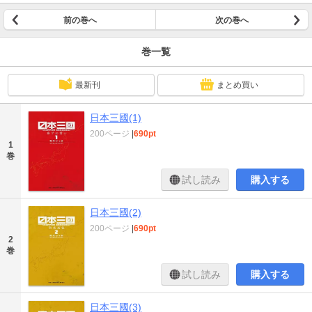
前の巻へ
次の巻へ
巻一覧
最新刊
まとめ買い
日本三國(1)
200ページ
|
690pt
1
巻
試し読み
購入する
日本三國(2)
200ページ
|
690pt
2
巻
試し読み
購入する
日本三國(3)