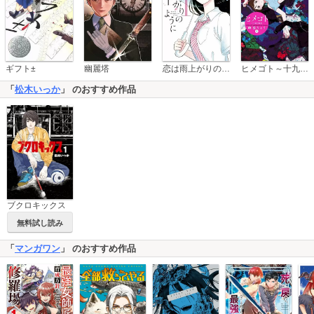
恋は雨上がりのように
ギフト±
幽麗塔
ヒメゴト～十九歳の制服～
「
松木いっか
」 のおすすめ作品
ブクロキックス
無料試し読み
「
マンガワン
」 のおすすめ作品