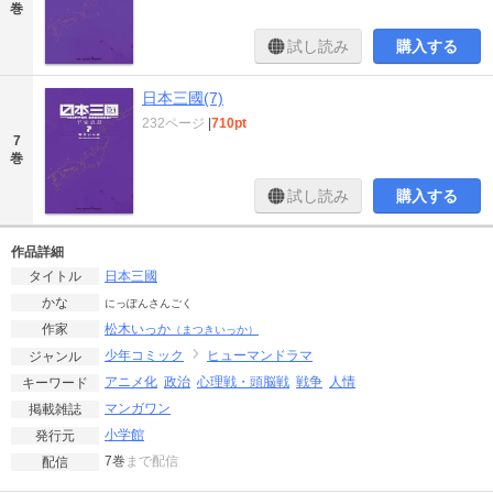
巻
試し読み
購入する
日本三國(7)
232ページ
|
710pt
7
巻
試し読み
購入する
作品詳細
日本三國
タイトル
かな
にっぽんさんごく
松木いっか
作家
（まつきいっか）
少年コミック
ヒューマンドラマ
ジャンル
アニメ化
政治
心理戦・頭脳戦
戦争
人情
キーワード
マンガワン
掲載雑誌
小学館
発行元
7巻
まで配信
配信