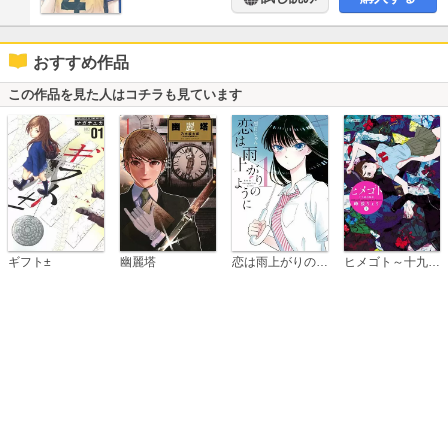
おすすめ作品
この作品を見た人はコチラも見ています
恋は雨上がりのように
ギフト±
幽麗塔
ヒメゴト～十九歳の制服～