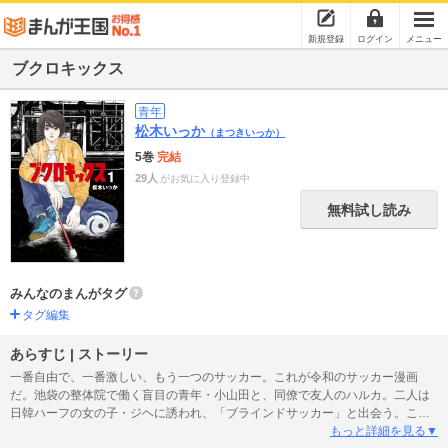
新規登録
ログイン
メニュー
ブクロキックス
青年
松木いっか
（まつきいっか）
5巻
完結
29人
がお気に入り登録中
無料試し読み
みんなのまんがタグ
タグ編集
あらすじ | ストーリー
一番自由で、一番激しい、もう一つのサッカー。これが令和のサッカー漫画
だ。池袋の整体院で働く盲目の青年・小山田と、同僚で友人のハルカ。二人は
日韓ハーフの女の子・ジヘに誘われ、「ブラインドサッカー」と出会う。この
時はまだ、ハルカもジヘも、誰も気づいていなかった。小山田の隠れた才能
もっと詳細を見る▼