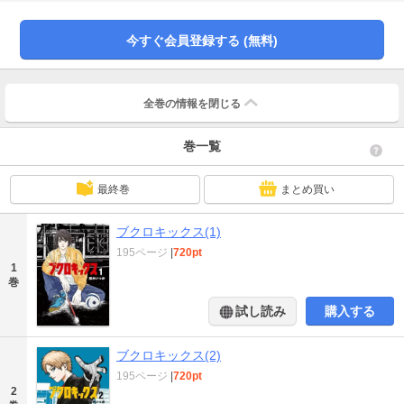
に‥‥。舞台は東京。勝てば賞金１０００万。「盲目の青年」「日韓ハーフの女
の子」「フツーの男」「妻に逃げられたオヤジ」「ゲイバーのママ」アイマス
クをしてプレイする５人制のサッカー「ブラインドサッカー」で、コイツらが
今すぐ会員登録する (無料)
奇跡を起こす！？東京ブラサカ青春譚、第1巻開幕！
全巻の情報を
閉じる
巻一覧
最終巻
まとめ買い
ブクロキックス(1)
195ページ
|
720pt
1
巻
試し読み
購入する
ブクロキックス(2)
195ページ
|
720pt
2