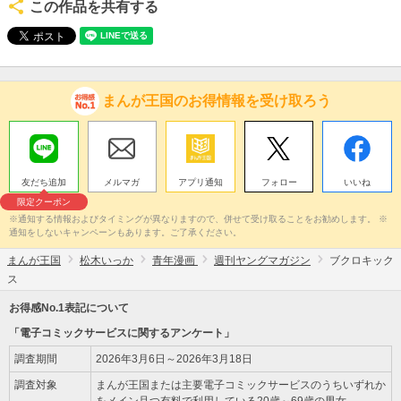
この作品を共有する
まんが王国のお得情報を受け取ろう
友だち追加
メルマガ
アプリ通知
フォロー
いいね
限定クーポン
※通知する情報およびタイミングが異なりますので、併せて受け取ることをお勧めします。 ※
通知をしないキャンペーンもあります。ご了承ください。
まんが王国
松木いっか
青年漫画
週刊ヤングマガジン
ブクロキック
ス
お得感No.1表記について
「電子コミックサービスに関するアンケート」
調査期間
2026年3月6日～2026年3月18日
調査対象
まんが王国または主要電子コミックサービスのうちいずれか