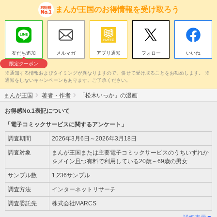
まんが王国のお得情報を受け取ろう
友だち追加
メルマガ
アプリ通知
フォロー
いいね
限定クーポン
※通知する情報およびタイミングが異なりますので、併せて受け取ることをお勧めします。 ※
通知をしないキャンペーンもあります。ご了承ください。
まんが王国
著者・作者
「松木いっか」の漫画
お得感No.1表記について
「電子コミックサービスに関するアンケート」
調査期間
2026年3月6日～2026年3月18日
調査対象
まんが王国または主要電子コミックサービスのうちいずれか
をメイン且つ有料で利用している20歳～69歳の男女
サンプル数
1,236サンプル
調査方法
インターネットリサーチ
調査委託先
株式会社MARCS