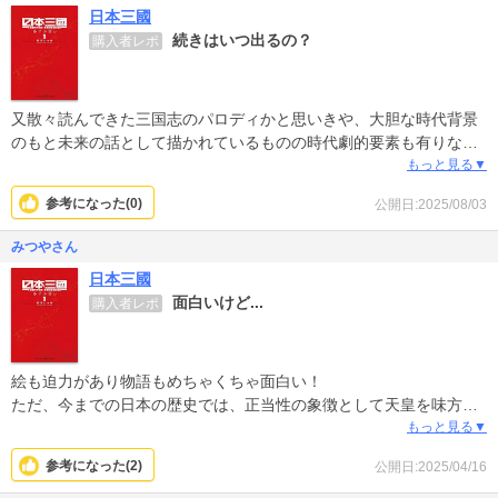
日本三國
続きはいつ出るの？
購入者レポ
又散々読んできた三国志のパロディかと思いきや、大胆な時代背景
のもと未来の話として描かれているものの時代劇的要素も有りなが
ら歴史の知識もちょいちょいほじくり出さされて、今出ている最新
もっと見る▼
の6巻まで一気読みさされました。それほど面白い。7巻は2025年4
参考になった(
0
)
公開日:2025/08/03
月と巻末にあったのに、2025年8月現在いまだ予定も出ていないの
は何故？早く続きが読みたいのに…
みつやさん
日本三國
面白いけど...
購入者レポ
絵も迫力があり物語もめちゃくちゃ面白い！
ただ、今までの日本の歴史では、正当性の象徴として天皇を味方に
つけてきた。
もっと見る▼
三國それぞれに女性天皇やら生き残りの末裔で男系天皇を擁立する
参考になった(
2
)
公開日:2025/04/16
とか、あっても良かったんではないか？
1巻でいきなり天皇家は断絶っていうのもなあ〜