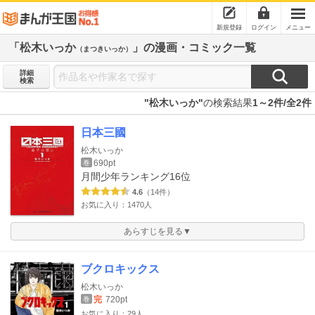
新規登録
ログイン
メニュー
「松木いっか
」の漫画・コミック一覧
（まつきいっか）
詳細
検索
"松木いっか"
の検索結果
1～2件/全2件
日本三國
松木いっか
690pt
巻
月間少年ランキング
16位
4.6
（14件）
お気に入り：1470人
あらすじを見る▼
ブクロキックス
松木いっか
完
720pt
巻
お気に入り：29人