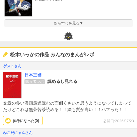
あらすじを見る▼
松木いっかの作品 みんなのまんがレポ
ゲストさん
日本三國
読めるし見れる
購入者レポ
文章の多い漫画最近読むの面倒くさいと思うようになってしまって
たけどこれは無茶苦茶読める！！絵も質が高い！！ハマった！！
参考になった(
0
)
公開日:2026/07/23
ねこだにゃんさん