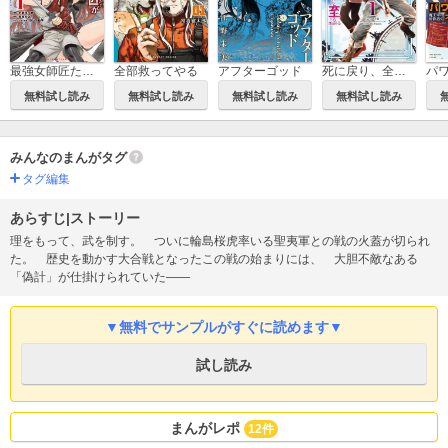
死に戻り、全てを救うために最強へと至る@comic
最強女師匠たちが育成方針を巡って修羅場
全部救ってやる
アフターゴッド
無料試し読み
無料試し読み
無料試し読み
無料試し読み
みんなのまんがタグ
タグ編集
あらすじ|ストーリー
理をもって、武を制す。 ついに輪島桜虎率いる聖夷軍との戦の火蓋が切られ
た。 歴史を動かす大合戦となったこの戦の始まりには、 大胆不敵なある
「偽計」が仕掛けられていた――
▼無料でサンプルがすぐに読めます▼
試し読み
まんがレポ
12件