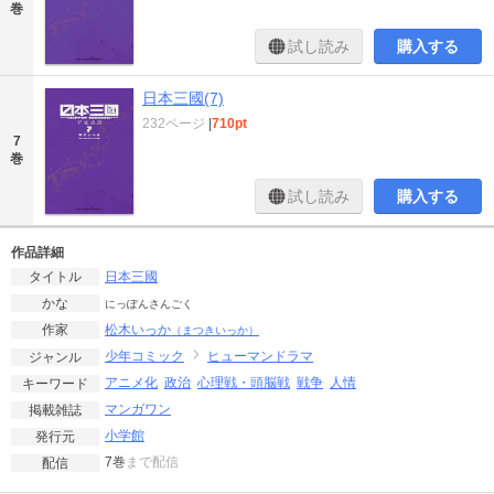
巻
試し読み
購入する
日本三國(7)
232ページ
|
710pt
7
巻
試し読み
購入する
作品詳細
日本三國
タイトル
かな
にっぽんさんごく
松木いっか
作家
（まつきいっか）
少年コミック
ヒューマンドラマ
ジャンル
アニメ化
政治
心理戦・頭脳戦
戦争
人情
キーワード
マンガワン
掲載雑誌
小学館
発行元
7巻
まで配信
配信