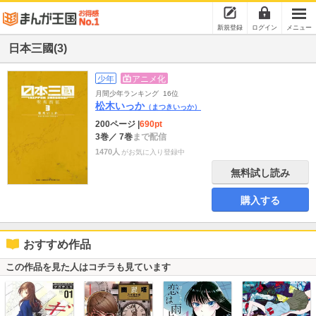
新規登録
ログイン
メニュー
日本三國(3)
少年
アニメ化
月間少年ランキング
16位
松木いっか
（まつきいっか）
200ページ
|
690pt
3巻
／ 7巻
まで配信
1470人
がお気に入り登録中
無料試し読み
購入する
おすすめ作品
この作品を見た人はコチラも見ています