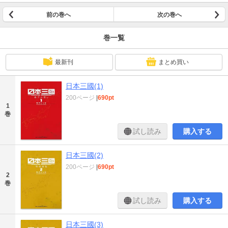
前の巻へ
次の巻へ
巻一覧
最新刊
まとめ買い
日本三國(1)
200ページ
|
690pt
1
巻
試し読み
購入する
日本三國(2)
200ページ
|
690pt
2
巻
試し読み
購入する
日本三國(3)