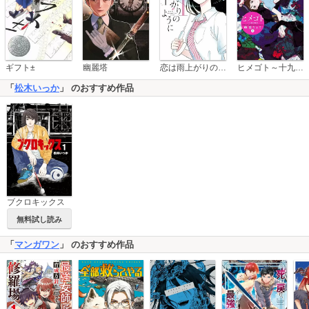
恋は雨上がりのように
ギフト±
幽麗塔
ヒメゴト～十九歳の制服～
「
松木いっか
」 のおすすめ作品
ブクロキックス
無料試し読み
「
マンガワン
」 のおすすめ作品